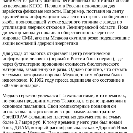
нанимает на работу бывших региональных партийных боссов
из верхушки КПСС. Первым в России использовал для
заработка фейковые новости. Например, поставил на ленту
крупнейших информационных агентств страны сообщения о
якобы произошедшей утечке ядерного топлива с завода по
утилизации ядерных отходов в Ленинградской области. Пока
директор завода успокаивал общественность через все
мировые СМИ, агенты Медкова скупили резко подешевевшие
акции компаний ядерной энергетики.
Для ухода от налогов открывает Центр генетической
информации человека (первый в России банк спермы), где
через бухгалтерию проводили стоимость биологического
материала, завышенную в разы. Однако понятно, что отмыть
те суммы, которыми ворочал Медков, таким образом было
невозможно. К 1992 году пресса оценивала его состояние в
600 млн долларов.
Медков серьезно увлекался IT-технологиями, в то время как,
по словам предпринимателя Тарасова, в стране применяли в
основном паяльники. Свои компьютерные познания он
использовал для рисования в программе-иллюстраторе
СorelDRAW фальшивых платежных документов на сумму
более 3,7 млрд руб. К тому времени у него уже был новый
банк, ДИАМ, который расшифровывался как «Дорогой Илья
Алексеевич Медков». Для перевозки наличности и открытия