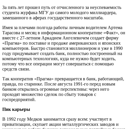
За пять лет прошел путь от отчисленного за неуспеваемость
студента журфака МГУ до самого молодого миллиардера,
замешанного в аферах государственного масштаба.
Имея за плечами полгода работы личным водителем Артема
Тарасова и месяц в информационном кооперативе «Факт», он
вместе с 27-летним Аркадием Ангелевичем создает фирму
«Прагма» по поставке и продаже американских и японских
компьютеров. Быстро становится миллионером и уже в 1990
году придумывает создать банк, полностью построенный на
компьютерных технологиях, куда не нужно будет ходить,
потому что все операции могут совершаться с помощью
средств связи.
Так кооператив «Прагма» превращается в банк, работающий,
правда, по старинке. После августа 1991-го перед новым
банком открылись огромные перспективы: через него
проходят множество сделок по сбыту товаров с
госпредприятий.
Пик карьеры
В 1992 году Медков занимается сразу всем: участвует в
приватизации, скупает акции металлургических заводов и