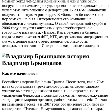
момент, когда чемоданы Конаныхина и жены уже были
погружены в самолет, до судьи дозвонились их адвокаты, и он
успел отменить решение о депортации. В 2007-м Конаныхин
получил заветную «грин-кард». В «большом бизнесе» с тех
пор замечен не был. Интернет-сайт его компании не
обновляется с начала нулевых. О своей невероятной судьбе в
2006 году выпустил англоязычную автобиографию с
говорящим названием: «Вызов. Как преуспеть в бизнесе,
когда за вами охотятся ФБР, КГБ, американская миграционная
служба, департамент отечественной безопасности,
департамент юстиции, Интерпол и мафиозные киллеры».
Владимир Брынцалов
Как все начиналось
Российская версия Дональда Трампа. После того, как в 70-х
из-за строительства трехэтажного дома на своем садовом
участке вылетел с должности начальника строительного
управления Черкесска с формулировкой за «мелкобуржуазные
тенденции в мировоззрении», работал только на себя. Сначала
на семейной пасеке, а в 1987 году организовал свой первый
кооператив «Пчелка». Намучившись с реализацией товара,