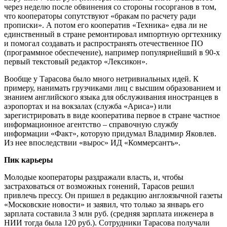
через неделю после обвинения со стороны госорганов в том,
что кооператоры сопутствуют «бракам по расчету ради
прописки». А потом его кооператив «Техника» едва ли не
единственный в стране ремонтировал импортную оргтехнику
и помогал создавать и распространять отечественное ПО
(программное обеспечение), например популярнейший в 90-х
первый текстовый редактор «Лексикон».
Вообще у Тарасова было много нетривиальных идей. К
примеру, нанимать грузчиками лиц с высшим образованием и
знанием английского языка для обслуживания иностранцев в
аэропортах и на вокзалах (служба «Ариса») или
зарегистрировать в виде кооператива первое в стране частное
информационное агентство – справочную службу
информации «Факт», которую придумал Владимир Яковлев.
Из нее впоследствии «вырос» ИД «Коммерсантъ».
Пик карьеры
Молодые кооператоры раздражали власть, и, чтобы
застраховаться от возможных гонений, Тарасов решил
привлечь прессу. Он пришел в редакцию англоязычной газеты
«Московские новости» и заявил, что только за январь его
зарплата составила 3 млн руб. (средняя зарплата инженера в
НИИ тогда была 120 руб.). Сотрудники Тарасова получали