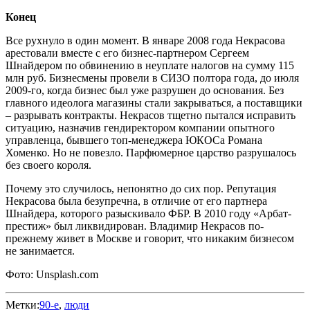
Конец
Все рухнуло в один момент. В январе 2008 года Некрасова
арестовали вместе с его бизнес-партнером Сергеем
Шнайдером по обвинению в неуплате налогов на сумму 115
млн руб. Бизнесмены провели в СИЗО полтора года, до июля
2009-го, когда бизнес был уже разрушен до основания. Без
главного идеолога магазины стали закрываться, а поставщики
– разрывать контракты. Некрасов тщетно пытался исправить
ситуацию, назначив гендиректором компании опытного
управленца, бывшего топ-менеджера ЮКОСа Романа
Хоменко. Но не повезло. Парфюмерное царство разрушалось
без своего короля.
Почему это случилось, непонятно до сих пор. Репутация
Некрасова была безупречна, в отличие от его партнера
Шнайдера, которого разыскивало ФБР. В 2010 году «Арбат-
престиж» был ликвидирован. Владимир Некрасов по-
прежнему живет в Москве и говорит, что никаким бизнесом
не занимается.
Фото: Unsplash.com
Метки:
90-е
,
люди