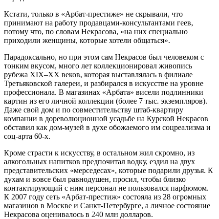
Кстати, только в «Арбат-престиже» не скрывали, что
принимают на работу продавцами-консультантами геев,
потому что, по словам Некрасова, «на них специально
приходили женщины, которые хотели общаться».
Парадоксально, но при этом сам Некрасов был человеком с
тонким вкусом, много лет коллекционировал живопись
рубежа XIX–XX веков, которая выставлялась в филиале
Третьяковской галереи, и разбирался в искусстве на уровне
профессионала. В магазинах «Арбата» висели подлинники
картин из его личной коллекции (более 7 тыс. экземпляров).
Даже свой дом и по совместительству штаб-квартиру
компании в дореволюционной усадьбе на Курской Некрасов
обставил как дом-музей в духе обожаемого им соцреализма и
соц-арта 60-х.
Кроме страсти к искусству, в остальном жил скромно, из
алкогольных напитков предпочитал водку, ездил на двух
представительских «мерседесах», которые подарили друзья. К
духам и вовсе был равнодушен, просил, чтобы близко
контактирующий с ним персонал не пользовался парфюмом.
К 2007 году сеть «Арбат-престиж» состояла из 28 огромных
магазинов в Москве и Санкт-Петербурге, а личное состояние
Некрасова оценивалось в 240 млн долларов.