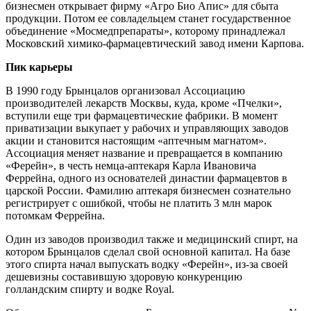
бизнесмен открывает фирму «Агро Био Апис» для сбыта
продукции. Потом ее совладельцем станет государственное
объединение «Мосмедпрепараты», которому принадлежал
Московский химико-фармацевтический завод имени Карпова.
Пик карьеры
В 1990 году Брынцалов организовал Ассоциацию
производителей лекарств Москвы, куда, кроме «Пчелки»,
вступили еще три фармацевтические фабрики. В момент
приватизации выкупает у рабочих и управляющих заводов
акции и становится настоящим «аптечным магнатом».
Ассоциация меняет название и превращается в компанию
«Ферейн», в честь немца-аптекаря Карла Ивановича
Феррейна, одного из основателей династии фармацевтов в
царской России. Фамилию аптекаря бизнесмен сознательно
регистрирует с ошибкой, чтобы не платить 3 млн марок
потомкам Феррейна.
Один из заводов производил также и медицинский спирт, на
котором Брынцалов сделал свой основной капитал. На базе
этого спирта начал выпускать водку «Ферейн», из-за своей
дешевизны составившую здоровую конкуренцию
голландским спирту и водке Royal.