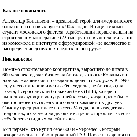
Как все начиналось
Александр Конаныхин – идеальный герой для американского
блокбастера о новых русских 90-х годов. Инициативный
студент московского физтеха, заработавший первые деньги на
строительном кооперативе (22 тыс. руб.) и вылетевший за это
из комсомола и института с формулировкой «за делячество и
распределение денежных средств не по труду».
Пик карьеры
Помимо строительного кооператива, выросшего до штата в
600 человек, сделал бизнес на биржах, которые Конаныхин
называл «машинами по созданию денег из воздуха». К 1990
году в его империю имени себя входили две биржи, одна
газета, Всероссийский биржевой банк (ВББ), который
выполнял функции «внутренней кассы», когда нужно было
быстро перекинуть деньги из одной компании в другую.
Самому предпринимателю всего 24 года, он выглядит как
подросток, из-за чего на деловые встречи отправляет вместо
себя более солидных «двойников».
Был первым, кто купил себе 600-й «мерседес», который
вскоре заменил на бронированный ГАЗ. После нападения на