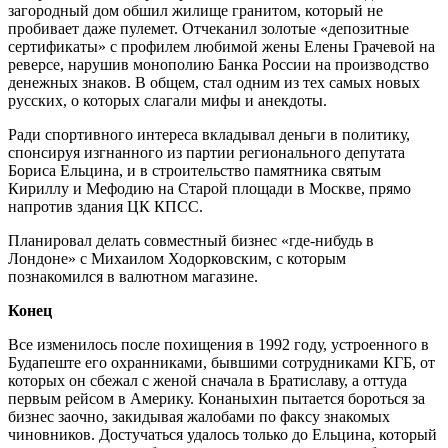
загородный дом обшил жилище гранитом, который не
пробивает даже пулемет. Отчеканил золотые «депозитные
сертификаты» с профилем любимой жены Елены Грачевой на
реверсе, нарушив монополию Банка России на производство
денежных знаков. В общем, стал одним из тех самых новых
русских, о которых слагали мифы и анекдоты.
Ради спортивного интереса вкладывал деньги в политику,
спонсируя изгнанного из партии регионального депутата
Бориса Ельцина, и в строительство памятника святым
Кириллу и Мефодию на Старой площади в Москве, прямо
напротив здания ЦК КПСС.
Планировал делать совместный бизнес «где-нибудь в
Лондоне» с Михаилом Ходорковским, с которым
познакомился в валютном магазине.
Конец
Все изменилось после похищения в 1992 году, устроенного в
Будапеште его охранниками, бывшими сотрудниками КГБ, от
которых он сбежал с женой сначала в Братиславу, а оттуда
первым рейсом в Америку. Конаныхин пытается бороться за
бизнес заочно, закидывая жалобами по факсу знакомых
чиновников. Достучаться удалось только до Ельцина, который