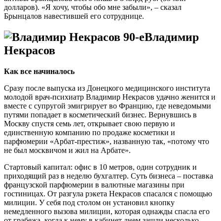
долларов). «Я хочу, чтобы обо мне забыли», – сказал
Брынцалов навестившей его сотруднице.
Владимир
Некрасов
Как все начиналось
Сразу после выпуска из Донецкого медицинского института
молодой врач-психиатр Владимир Некрасов удачно женится и
вместе с супругой эмигрирует во Францию, где неведомыми
путями попадает в косметический бизнес. Вернувшись в
Москву спустя семь лет, открывает свою первую и
единственную компанию по продаже косметики и
парфюмерии «Арбат-престиж», названную так, «потому что
не был москвичом и жил на Арбате».
Стартовый капитал: офис в 10 метров, один сотрудник и
приходящий раз в неделю бухгалтер. Суть бизнеса – поставка
французской парфюмерии в валютные магазины при
гостиницах. От разгула рэкета Некрасов спасался с помощью
милиции. У себя под столом он установил кнопку
немедленного вызова милиции, которая однажды спасла его
от грабежа, когда к нему в кабинет днем зашли несколько