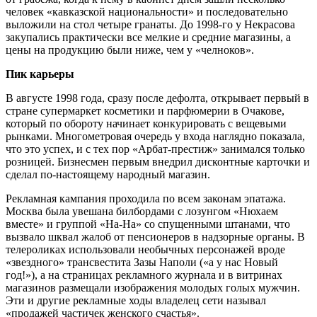
человек «кавказской национальности» и последовательно
выложили на стол четыре гранаты. До 1998-го у Некрасова
закупались практически все мелкие и средние магазины, а
цены на продукцию были ниже, чем у «челноков».
Пик карьеры
В августе 1998 года, сразу после дефолта, открывает первый в
стране супермаркет косметики и парфюмерии в Очакове,
который по обороту начинает конкурировать с вещевыми
рынками. Многометровая очередь у входа наглядно показала,
что это успех, и с тех пор «Арбат-престиж» занимался только
розницей. Бизнесмен первым внедрил дисконтные карточки и
сделал по-настоящему народный магазин.
Рекламная кампания проходила по всем законам эпатажа.
Москва была увешана билбордами с лозунгом «Нюхаем
вместе» и группой «На-На» со спущенными штанами, что
вызвало шквал жалоб от пенсионеров в надзорные органы. В
телероликах использовали необычных персонажей вроде
«звездного» трансвестита Зазы Наполи («а у нас Новый
год!»), а на страницах рекламного журнала и в витринах
магазинов размещали изображения молодых голых мужчин.
Эти и другие рекламные ходы владелец сети называл
«продажей частичек женского счастья».