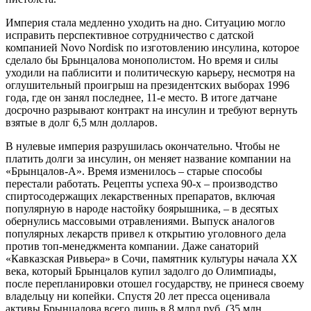
Империя стала медленно уходить на дно. Ситуацию могло
исправить перспективное сотрудничество с датской
компанией Novo Nordisk по изготовлению инсулина, которое
сделало бы Брынцалова монополистом. Но время и силы
уходили на паблисити и политическую карьеру, несмотря на
оглушительный проигрыш на президентских выборах 1996
года, где он занял последнее, 11-е место. В итоге датчане
досрочно разрывают контракт на инсулин и требуют вернуть
взятые в долг 6,5 млн долларов.
В нулевые империя разрушилась окончательно. Чтобы не
платить долги за инсулин, он меняет название компании на
«Брынцалов-А». Время изменилось – старые способы
перестали работать. Рецепты успеха 90-х – производство
спиртосодержащих лекарственных препаратов, включая
популярную в народе настойку боярышника, – в десятых
обернулись массовыми отравлениями. Выпуск аналогов
популярных лекарств привел к открытию уголовного дела
против топ-менеджмента компании. Даже санаторий
«Кавказская Ривьера» в Сочи, памятник культуры начала XX
века, который Брынцалов купил задолго до Олимпиады,
после перепланировки отошел государству, не принеся своему
владельцу ни копейки. Спустя 20 лет пресса оценивала
активы Брынцалова всего лишь в 8 млрд руб. (35 млн