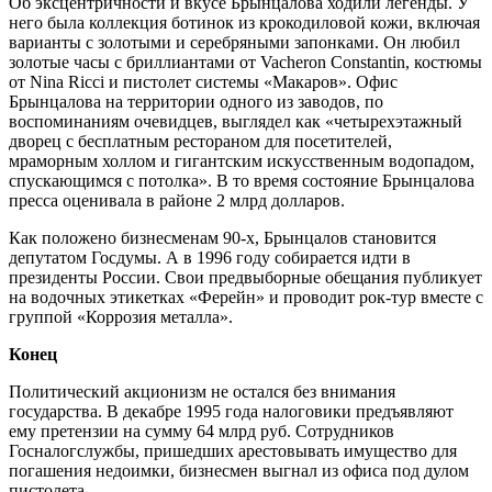
Об эксцентричности и вкусе Брынцалова ходили легенды. У
него была коллекция ботинок из крокодиловой кожи, включая
варианты с золотыми и серебряными запонками. Он любил
золотые часы с бриллиантами от Vacheron Constantin, костюмы
от Nina Ricci и пистолет системы «Макаров». Офис
Брынцалова на территории одного из заводов, по
воспоминаниям очевидцев, выглядел как «четырехэтажный
дворец с бесплатным рестораном для посетителей,
мраморным холлом и гигантским искусственным водопадом,
спускающимся с потолка». В то время состояние Брынцалова
пресса оценивала в районе 2 млрд долларов.
Как положено бизнесменам 90-х, Брынцалов становится
депутатом Госдумы. А в 1996 году собирается идти в
президенты России. Свои предвыборные обещания публикует
на водочных этикетках «Ферейн» и проводит рок-тур вместе с
группой «Коррозия металла».
Конец
Политический акционизм не остался без внимания
государства. В декабре 1995 года налоговики предъявляют
ему претензии на сумму 64 млрд руб. Сотрудников
Госналогслужбы, пришедших арестовывать имущество для
погашения недоимки, бизнесмен выгнал из офиса под дулом
пистолета.