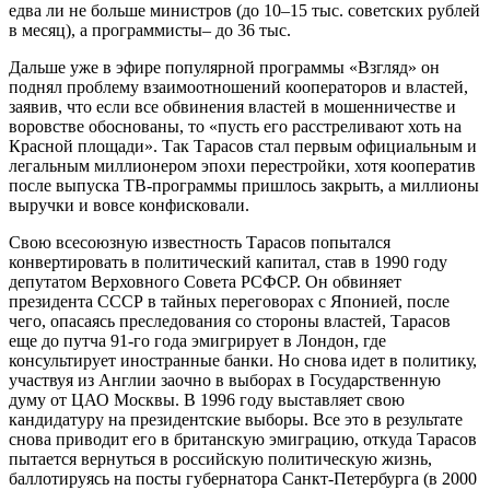
едва ли не больше министров (до 10–15 тыс. советских рублей
в месяц), а программисты– до 36 тыс.
Дальше уже в эфире популярной программы «Взгляд» он
поднял проблему взаимоотношений кооператоров и властей,
заявив, что если все обвинения властей в мошенничестве и
воровстве обоснованы, то «пусть его расстреливают хоть на
Красной площади». Так Тарасов стал первым официальным и
легальным миллионером эпохи перестройки, хотя кооператив
после выпуска ТВ-программы пришлось закрыть, а миллионы
выручки и вовсе конфисковали.
Свою всесоюзную известность Тарасов попытался
конвертировать в политический капитал, став в 1990 году
депутатом Верховного Совета РСФСР. Он обвиняет
президента СССР в тайных переговорах с Японией, после
чего, опасаясь преследования со стороны властей, Тарасов
еще до путча 91-го года эмигрирует в Лондон, где
консультирует иностранные банки. Но снова идет в политику,
участвуя из Англии заочно в выборах в Государственную
думу от ЦАО Москвы. В 1996 году выставляет свою
кандидатуру на президентские выборы. Все это в результате
снова приводит его в британскую эмиграцию, откуда Тарасов
пытается вернуться в российскую политическую жизнь,
баллотируясь на посты губернатора Санкт-Петербурга (в 2000