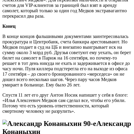
счетов для VIP-клиентов за границей был взят в аренду
самолет, который только за один год Медков экстравагантно
перекрасил два раза.
Конец
В конце концов фальшивыми документами заинтересовалась
прокуратура и Центробанк, счета банкира арестовывают. Но
Медков подает в суд на ЦБ и внезапно выигрывает иск на
сумму около 3 млрд руб. Друзья советуют ему уехать, он берет
билет на самолет в Париж на 16 сентября, но почему-то
решает в тот день никуда не ехать и задерживается в офисе до
часу ночи. Пуля киллера подстерегла его на выходе из офиса
17 сентября – до своего бронированного «мерседеса» он не
дошел всего несколько шагов. Через пару часов Медков
умирает в больнице. Ему было 26 лет.
Спустя 11 лет его друг Антон Носик напишет у себя в блоге:
«Илья Алексеевич Медков сам сделал все, чтобы его убили.
Потому что есть уровень ответственности, который
смертному человеку не разрулить».
Александр
Конаныхин