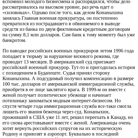
вспомнил молодого бизнесмена и распорядился, чтобы дело
рассматривалось на высоком уровне, раз речь идет о
«силовиках». Однако после того, как делом Конаныхина
занялась Главная военная прокуратура, он постепенно
превратился из пострадавшего в обвиняемого в выводе
средств из банка по двум фиктивным кредитным договорам
на сумму 8,1 млн долларов. Сам банк к тому моменту был уже
банкротом.
По наводке российских военных прокуроров летом 1996 года
попадает в тюрьму за нарушение визового режима, где
проводит 13 месяцев. В американский суд приезжает
российский военный прокурор. Тут-то и пригодилась история
с похищением в Будапеште. Судья принял сторону
Конаныхина. А подсудимый получил компенсацию в размере
100 тыс. долларов от американской иммиграционной службы,
приобретя в ее лице заклятого врага. В 1999-м он вместе с
женой получает политическое убежище и начинает
потихоньку заниматься модным интернет-бизнесом. Но
спустя четыре года иммиграционная служба все-таки смогла
лишить его звания беженца через суд. Конаныхин,
проживший в США уже 11 лет, решил переехать в Канаду, но
его снова арестовывают вместе с женой. Американцы очень
хотят вернуть российских супругов на их историческую
Родину и привозят в аэропорт. Буквально в последний