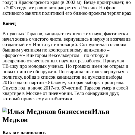
году) и Красноярского края (в 2002-м). Везде проигрывает, но
в 2003 году все равно возвращается в Россию. На фоне
активного занятия политикой его бизнес-проекты терпят крах.
Конец
В нулевых Тарасов, кандидат технических наук, фактически
начал жизнь с чистого листа, вернувшись в науку и возглавив
созданный им Институт инноваций. Сотрудничал со своим
бывшим учеником по кооперативному движению –
«форбсом» Виктором Вексельбергом – по отбору и
внедрению отечественных научных разработок. Придумал
ТВ-шоу про молодых ученых. Но громких имен не открыл и
новых ниш не обнаружил. По старинке пытался вернуться в
политику, войдя в список кандидатов на думские выборы
2016 года от партии «Яблоко», которая выборы проиграла.
Спустя год, в июле 2017-го, 67-летний Тарасов умер в своей
квартире в Москве от пневмонии. Тело обнаружил друг,
который привез ему антибиотики.
Илья
Медков
Как все начиналось