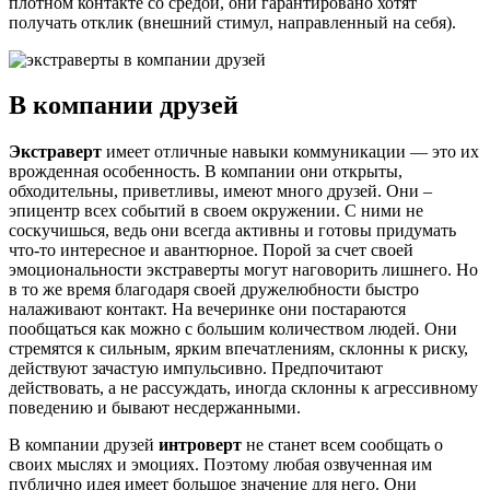
плотном контакте со средой, они гарантировано хотят
получать отклик (внешний стимул, направленный на себя).
В компании друзей
Экстраверт
имеет отличные навыки коммуникации — это их
врожденная особенность. В компании они открыты,
обходительны, приветливы, имеют много друзей. Они –
эпицентр всех событий в своем окружении. С ними не
соскучишься, ведь они всегда активны и готовы придумать
что-то интересное и авантюрное. Порой за счет своей
эмоциональности экстраверты могут наговорить лишнего. Но
в то же время благодаря своей дружелюбности быстро
налаживают контакт. На вечеринке они постараются
пообщаться как можно с большим количеством людей. Они
стремятся к сильным, ярким впечатлениям, склонны к риску,
действуют зачастую импульсивно. Предпочитают
действовать, а не рассуждать, иногда склонны к агрессивному
поведению и бывают несдержанными.
В компании друзей
интроверт
не станет всем сообщать о
своих мыслях и эмоциях. Поэтому любая озвученная им
публично идея имеет большое значение для него. Они