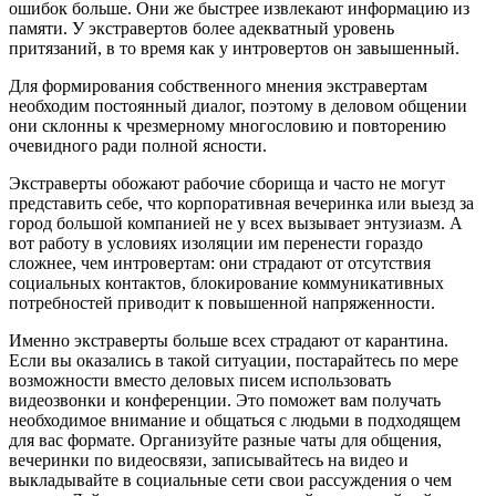
ошибок больше. Они же быстрее извлекают информацию из
памяти. У экстравертов более адекватный уровень
притязаний, в то время как у интровертов он завышенный.
Для формирования собственного мнения экстравертам
необходим постоянный диалог, поэтому в деловом общении
они склонны к чрезмерному многословию и повторению
очевидного ради полной ясности.
Экстраверты обожают рабочие сборища и часто не могут
представить себе, что корпоративная вечеринка или выезд за
город большой компанией не у вcех вызывает энтузиазм. А
вот работу в условиях изоляции им перенести гораздо
сложнее, чем интровертам: они страдают от отсутствия
социальных контактов, блокирование коммуникативных
потребностей приводит к повышенной напряженности.
Именно экстраверты больше всех страдают от карантина.
Если вы оказались в такой ситуации, постарайтесь по мере
возможности вместо деловых писем использовать
видеозвонки и конференции. Это поможет вам получать
необходимое внимание и общаться с людьми в подходящем
для вас формате. Организуйте разные чаты для общения,
вечеринки по видеосвязи, записывайтесь на видео и
выкладывайте в социальные сети свои рассуждения о чем