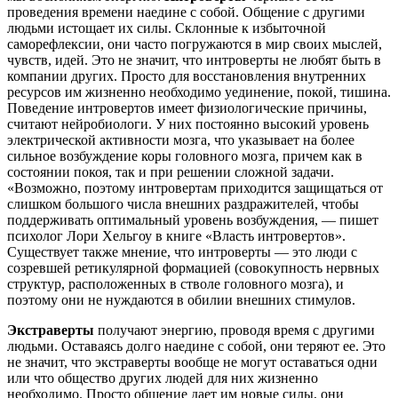
проведения времени наедине с собой. Общение с другими
людьми истощает их силы. Склонные к избыточной
саморефлексии, они часто погружаются в мир своих мыслей,
чувств, идей. Это не значит, что интроверты не любят быть в
компании других. Просто для восстановления внутренних
ресурсов им жизненно необходимо уединение, покой, тишина.
Поведение интровертов имеет физиологические причины,
считают нейробиологи. У них постоянно высокий уровень
электрической активности мозга, что указывает на более
сильное возбуждение коры головного мозга, причем как в
состоянии покоя, так и при решении сложной задачи.
«Возможно, поэтому интровертам приходится защищаться от
слишком большого числа внешних раздражителей, чтобы
поддерживать оптимальный уровень возбуждения, — пишет
психолог Лори Хельгоу в книге «Власть интровертов».
Существует также мнение, что интроверты — это люди с
созревшей ретикулярной формацией (совокупность нервных
структур, расположенных в стволе головного мозга), и
поэтому они не нуждаются в обилии внешних стимулов.
Экстраверты
получают энергию, проводя время с другими
людьми. Оставаясь долго наедине с собой, они теряют ее. Это
не значит, что экстраверты вообще не могут оставаться одни
или что общество других людей для них жизненно
необходимо. Просто общение дает им новые силы, они