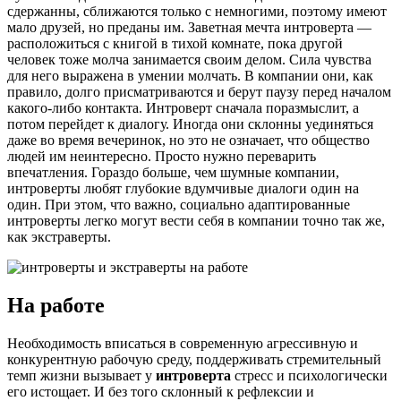
сдержанны, сближаются только с немногими, поэтому имеют
мало друзей, но преданы им. Заветная мечта интроверта —
расположиться с книгой в тихой комнате, пока другой
человек тоже молча занимается своим делом. Сила чувства
для него выражена в умении молчать. В компании они, как
правило, долго присматриваются и берут паузу перед началом
какого-либо контакта. Интроверт сначала поразмыслит, а
потом перейдет к диалогу. Иногда они склонны уединяться
даже во время вечеринок, но это не означает, что общество
людей им неинтересно. Просто нужно переварить
впечатления. Гораздо больше, чем шумные компании,
интроверты любят глубокие вдумчивые диалоги один на
один. При этом, что важно, социально адаптированные
интроверты легко могут вести себя в компании точно так же,
как экстраверты.
На работе
Необходимость вписаться в современную агрессивную и
конкурентную рабочую среду, поддерживать стремительный
темп жизни вызывает у
интроверта
стресс и психологически
его истощает. И без того склонный к рефлексии и