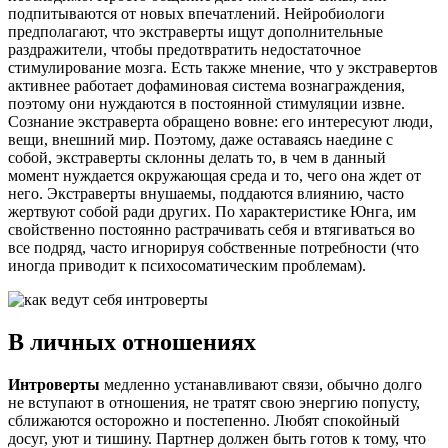
подпитываются от новых впечатлений. Нейробиологи
предполагают, что экстраверты ищут дополнительные
раздражители, чтобы предотвратить недостаточное
стимулирование мозга. Есть также мнение, что у экстравертов
активнее работает дофаминовая система вознаграждения,
поэтому они нуждаются в постоянной стимуляции извне.
Сознание экстраверта обращено вовне: его интересуют люди,
вещи, внешний мир. Поэтому, даже оставаясь наедине с
собой, экстраверты склонны делать то, в чем в данный
момент нуждается окружающая среда и то, чего она ждет от
него. Экстраверты внушаемы, поддаются влиянию, часто
жертвуют собой ради других. По характеристике Юнга, им
свойственно постоянно растрачивать себя и втягиваться во
все подряд, часто игнорируя собственные потребности (что
иногда приводит к психосоматическим проблемам).
В личных отношениях
Интроверты
медленно устанавливают связи, обычно долго
не вступают в отношения, не тратят свою энергию попусту,
сближаются осторожно и постепенно. Любят спокойный
досуг, уют и тишину. Партнер должен быть готов к тому, что