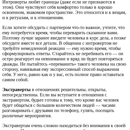
Интроверты любят границы (даже если не признаются в
этом). Они чувствуют себя комфортно только в хорошо
освоенном, знакомом пространстве. Это относится и к вещам,
и к ритуалам, и к отношениям.
Если хотите обсудить с партнером что-то важное, учтите, что
ему потребуется время, чтобы переварить сказанное вами.
Поэтому лучше заранее введите человека в курс дела, а позже
обсудите вместе все детали. В общении с интровертом не
требуйте немедленной реакции — ему нужно время, чтобы
сформулировать ответы. Старайтесь не перебивать его — он
остро реагирует на невнимание и вряд ли будет повторяться
дважды. Не пытайтесь «переманить» такого человека на свою
сторону, навязывая ему экспрессивный способ выражения
себя. У него, равно как и у вас, есть полное право оставаться
самим собой.
Экстраверты
в отношениях решительны, открыты,
непосредственны. Если вы вступаете в отношения с
экстравертом, будьте готовы к тому, что кроме вас человек
будет общаться с большим количеством людей — часами
разговаривать с друзьями по телефону, гулять, посещать
различные мероприятия.
Экстравертам очень сложно находиться без внимания к своей