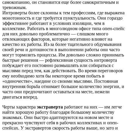
самокопанию, он становится еще более самокритичным и
тревожным.
Интроверты более склонны к тем профессиям, где выражена
монотонность и где требуется пунктуальность. Они гораздо
эффективнее работают в условиях изоляции, чем в
коллективе. Работать в многолюдном офисе типа опен-спейс
для них довольно проблематично — слишком много
отвлекающих факторов, которые негативно влияют на
качество их работы. Из-за более тщательного обдумывания
своей речи и дотошности в выполнении работы они часто
могут тормозить процессы. Им довольно сложно принимать
быстрые решения — рефлексивная сущность интроверта
побуждает его постоянно размышлять или собираться с
мыслями перед тем, как действовать. Во время переговоров
ему необходимо хотя бы некоторое время побыть в
«одиночестве», наедине со своими мыслями. Постоянная
внутренняя борьба отнимает большое количество энергии, и
часто они предпочитают оставаться на месте, нежели
двигаться вперед.
Черты характера
экстраверта
работают на них — им легче
найти хорошую работу благодаря большому количеству
знакомых. Они быстро адаптируются на новом месте и
прекрасно чувствуют себя в рабочих коллективах и опен-
спейсах. У экстравертов скорость работы выше, но зато и