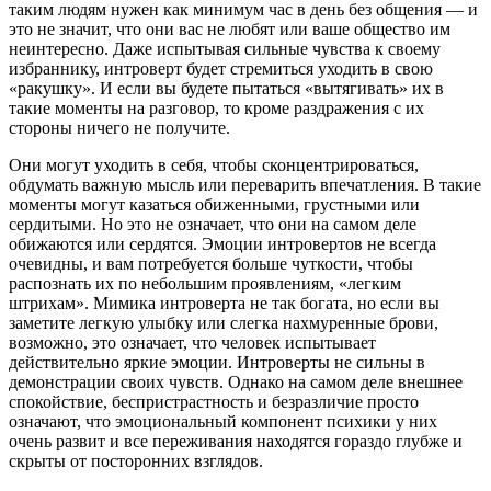
таким людям нужен как минимум час в день без общения — и
это не значит, что они вас не любят или ваше общество им
неинтересно. Даже испытывая сильные чувства к своему
избраннику, интроверт будет стремиться уходить в свою
«ракушку». И если вы будете пытаться «вытягивать» их в
такие моменты на разговор, то кроме раздражения с их
стороны ничего не получите.
Они могут уходить в себя, чтобы сконцентрироваться,
обдумать важную мысль или переварить впечатления. В такие
моменты могут казаться обиженными, грустными или
сердитыми. Но это не означает, что они на самом деле
обижаются или сердятся. Эмоции интровертов не всегда
очевидны, и вам потребуется больше чуткости, чтобы
распознать их по небольшим проявлениям, «легким
штрихам». Мимика интроверта не так богата, но если вы
заметите легкую улыбку или слегка нахмуренные брови,
возможно, это означает, что человек испытывает
действительно яркие эмоции. Интроверты не сильны в
демонстрации своих чувств. Однако на самом деле внешнее
спокойствие, беспристрастность и безразличие просто
означают, что эмоциональный компонент психики у них
очень развит и все переживания находятся гораздо глубже и
скрыты от посторонних взглядов.