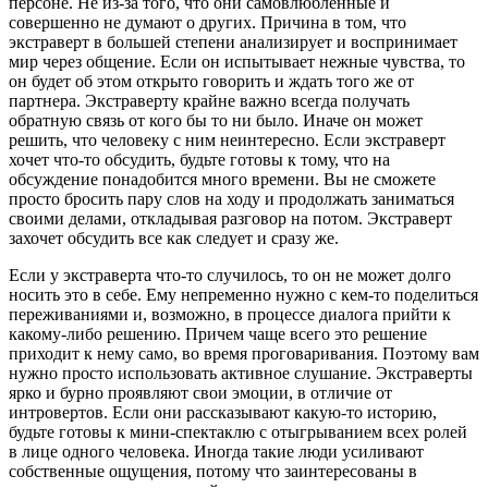
персоне. Не из-за того, что они самовлюбленные и
совершенно не думают о других. Причина в том, что
экстраверт в большей степени анализирует и воспринимает
мир через общение. Если он испытывает нежные чувства, то
он будет об этом открыто говорить и ждать того же от
партнера. Экстраверту крайне важно всегда получать
обратную связь от кого бы то ни было. Иначе он может
решить, что человеку с ним неинтересно. Если экстраверт
хочет что-то обсудить, будьте готовы к тому, что на
обсуждение понадобится много времени. Вы не сможете
просто бросить пару слов на ходу и продолжать заниматься
своими делами, откладывая разговор на потом. Экстраверт
захочет обсудить все как следует и сразу же.
Если у экстраверта что-то случилось, то он не может долго
носить это в себе. Ему непременно нужно с кем-то поделиться
переживаниями и, возможно, в процессе диалога прийти к
какому-либо решению. Причем чаще всего это решение
приходит к нему само, во время проговаривания. Поэтому вам
нужно просто использовать активное слушание. Экстраверты
ярко и бурно проявляют свои эмоции, в отличие от
интровертов. Если они рассказывают какую-то историю,
будьте готовы к мини-спектаклю с отыгрыванием всех ролей
в лице одного человека. Иногда такие люди усиливают
собственные ощущения, потому что заинтересованы в