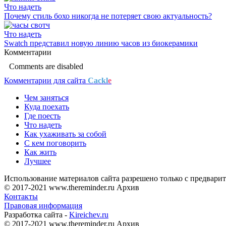
Что надеть
Почему стиль бохо никогда не потеряет свою актуальность?
Что надеть
Swatch представил новую линию часов из биокерамики
Комментарии
Comments are disabled
Комментарии для сайта
Cackl
e
Чем заняться
Куда поехать
Где поесть
Что надеть
Как ухаживать за собой
С кем поговорить
Как жить
Лучшее
Использование материалов сайта разрешено только с предварит
© 2017-2021 www.thereminder.ru Архив
Контакты
Правовая информация
Разработка сайта -
Kireichev.ru
© 2017-2021 www.thereminder.ru Архив