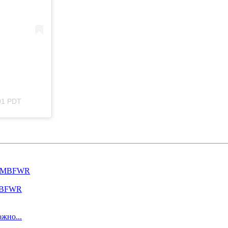
:01 PDT
 MBFWR
жно...