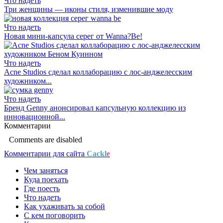
Что надеть
Три женщины — иконы стиля, изменившие моду
Что надеть
Новая мини-капсула серег от Wanna?Be!
Что надеть
Acne Studios сделал коллаборацию с лос-анджелесским
художником...
Что надеть
Бренд Genny анонсировал капсульную коллекцию из
инновационной...
Комментарии
Comments are disabled
Комментарии для сайта
Cackl
e
Чем заняться
Куда поехать
Где поесть
Что надеть
Как ухаживать за собой
С кем поговорить