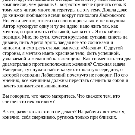
комплексов, чем раньше. С возрастом легче принять себя. К
тому же я читаю много литературы на эту тему. Дошла даже
до книжки любимого всеми вокруг психолога Лабковского.
Но, если честно, ответа на свои вопросы так и не получила.
Автор муссирует одну и ту же идею: надо жить так, как
хочется, и принимать себя такой, какая есть. Это крайняя
позиция. Мне, по сути, хочется круглыми сутками сидеть на
диване, пить Aperol Spritz, заедая все это сосисками и
чипсами, и смотреть старые выпуски «Масяни». С другой
стороны, я мечтаю иметь красивое тело, быть успешной,
узнаваемой и желанной как женщина. Как совместить эти два
диаметрально противоположных желания? Сложная задача.
Наверное, тут нужно найти какую-то золотую середину, о
которой господин Лабковский почему-то не говорит. По его
мнению, все женщины должны перестать следить за собой и
начать заниматься вышиванием.
Вы говорите, что часто материтесь. Что скажете тем, кто
считает это некрасивым?
А что, разве кто-то этого не делает? На рабочих встречах я,
конечно, себя сдерживаю, ругаюсь только при близких.