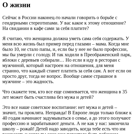
О жизни
Сейчас в России наконец-то начали говорить о борьбе с
гендерными стереотипами. У вас какое к этому отношение?
На свидании в кафе сами за себя платите?
Я считаю, что женщина должна уметь сама себя содержать. У
меня всю жизнь был пример перед глазами – мама. Когда мне
было 10, не стало папы, и, если бы у нее не было профессии,
мы бы умерли с голоду. И так ходили в Преображенский парк,
яблоки с деревьев собирали… Но если я иду в ресторан с
мужчиной, который настроен на отношения, для меня
странно, что каждый станет платить за себя сам. А вот если он
просто друг, тогда не вопрос. Вообще самое страшное в
мужчине – это жадность.
Что скажете тем, кто все еще сомневается, что женщина в 35
лет может быть счастлива без мужа и детей?
Это все наше советское воспитание: нет мужа и детей –
значит, ты проклята. Неправда! В Европе люди только ближе к
40 годам начинают задумываться о семье, а до этого получают
профессию и зарабатывают деньги. А не как у нас: закончила
школу – рожай! Детей надо заводить, когда тебе есть что им