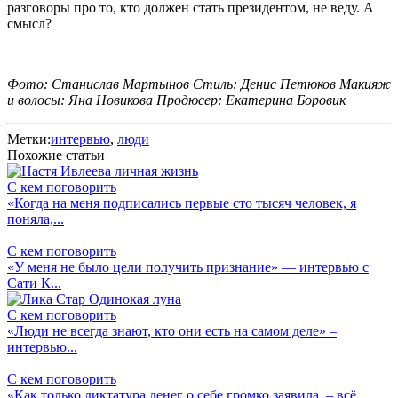
разговоры про то, кто должен стать президентом, не веду. А
смысл?
Фото: Станислав Мартынов Стиль: Денис Петюков Макияж
и волосы: Яна Новикова Продюсер: Екатерина Боровик
Метки:
интервью
,
люди
Похожие статьи
С кем поговорить
«Когда на меня подписались первые сто тысяч человек, я
поняла,...
С кем поговорить
«У меня не было цели получить признание» — интервью с
Сати К...
С кем поговорить
«Люди не всегда знают, кто они есть на самом деле» –
интервью...
С кем поговорить
«Как только диктатура денег о себе громко заявила, – всё,