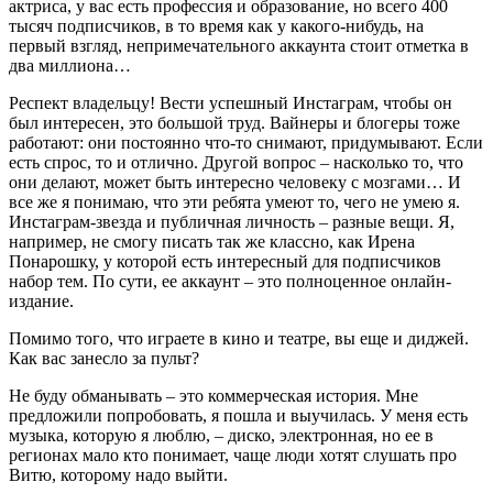
актриса, у вас есть профессия и образование, но всего 400
тысяч подписчиков, в то время как у какого-нибудь, на
первый взгляд, непримечательного аккаунта стоит отметка в
два миллиона…
Респект владельцу! Вести успешный Инстаграм, чтобы он
был интересен, это большой труд. Вайнеры и блогеры тоже
работают: они постоянно что-то снимают, придумывают. Если
есть спрос, то и отлично. Другой вопрос – насколько то, что
они делают, может быть интересно человеку с мозгами… И
все же я понимаю, что эти ребята умеют то, чего не умею я.
Инстаграм-звезда и публичная личность – разные вещи. Я,
например, не смогу писать так же классно, как Ирена
Понарошку, у которой есть интересный для подписчиков
набор тем. По сути, ее аккаунт – это полноценное онлайн-
издание.
Помимо того, что играете в кино и театре, вы еще и диджей.
Как вас занесло за пульт?
Не буду обманывать – это коммерческая история. Мне
предложили попробовать, я пошла и выучилась. У меня есть
музыка, которую я люблю, – диско, электронная, но ее в
регионах мало кто понимает, чаще люди хотят слушать про
Витю, которому надо выйти.