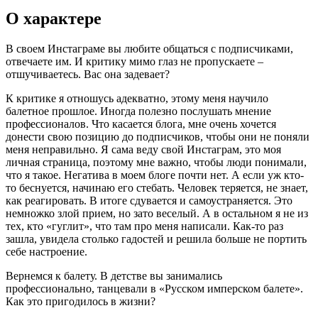
О характере
В своем Инстаграме вы любите общаться с подписчиками,
отвечаете им. И критику мимо глаз не пропускаете –
отшучиваетесь. Вас она задевает?
К критике я отношусь адекватно, этому меня научило
балетное прошлое. Иногда полезно послушать мнение
профессионалов. Что касается блога, мне очень хочется
донести свою позицию до подписчиков, чтобы они не поняли
меня неправильно. Я сама веду свой Инстаграм, это моя
личная страница, поэтому мне важно, чтобы люди понимали,
что я такое. Негатива в моем блоге почти нет. А если уж кто-
то беснуется, начинаю его стебать. Человек теряется, не знает,
как реагировать. В итоге сдувается и самоустраняется. Это
немножко злой прием, но зато веселый. А в остальном я не из
тех, кто «гуглит», что там про меня написали. Как-то раз
зашла, увидела столько гадостей и решила больше не портить
себе настроение.
Вернемся к балету. В детстве вы занимались
профессионально, танцевали в «Русском имперском балете».
Как это пригодилось в жизни?