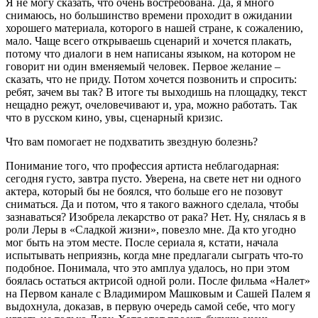
Я не могу сказать, что очень востребована. Да, я много
снимаюсь, но большинство времени проходит в ожидании
хорошего материала, которого в нашей стране, к сожалению,
мало. Чаще всего открываешь сценарий и хочется плакать,
потому что диалоги в нем написаны языком, на котором не
говорит ни один вменяемый человек. Первое желание –
сказать, что не приду. Потом хочется позвонить и спросить:
ребят, зачем вы так? В итоге ты выходишь на площадку, текст
нещадно режут, очеловечивают и, ура, можно работать. Так
что в русском кино, увы, сценарный кризис.
Что вам помогает не подхватить звездную болезнь?
Понимание того, что профессия артиста неблагодарная:
сегодня густо, завтра пусто. Уверена, на свете нет ни одного
актера, который бы не боялся, что больше его не позовут
сниматься. Да и потом, что я такого важного сделала, чтобы
зазнаваться? Изобрела лекарство от рака? Нет. Ну, снялась я в
роли Леры в «Сладкой жизни», повезло мне. Да кто угодно
мог быть на этом месте. После сериала я, кстати, начала
испытывать неприязнь, когда мне предлагали сыграть что-то
подобное. Понимала, что это амплуа удалось, но при этом
боялась остаться актрисой одной роли. После фильма «Налет»
на Первом канале с Владимиром Машковым и Сашей Палем я
выдохнула, доказав, в первую очередь самой себе, что могу