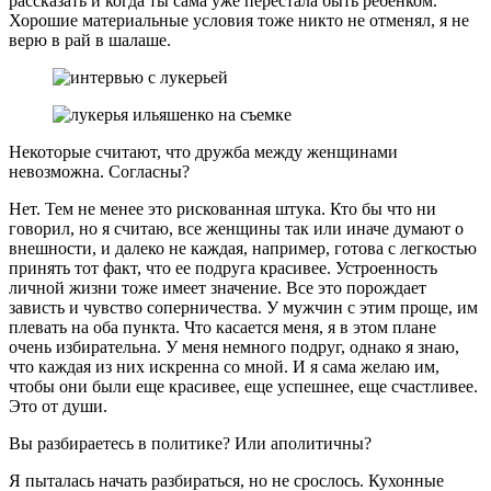
рассказать и когда ты сама уже перестала быть ребенком.
Хорошие материальные условия тоже никто не отменял, я не
верю в рай в шалаше.
Некоторые считают, что дружба между женщинами
невозможна. Согласны?
Нет. Тем не менее это рискованная штука. Кто бы что ни
говорил, но я считаю, все женщины так или иначе думают о
внешности, и далеко не каждая, например, готова с легкостью
принять тот факт, что ее подруга красивее. Устроенность
личной жизни тоже имеет значение. Все это порождает
зависть и чувство соперничества. У мужчин с этим проще, им
плевать на оба пункта. Что касается меня, я в этом плане
очень избирательна. У меня немного подруг, однако я знаю,
что каждая из них искренна со мной. И я сама желаю им,
чтобы они были еще красивее, еще успешнее, еще счастливее.
Это от души.
Вы разбираетесь в политике? Или аполитичны?
Я пыталась начать разбираться, но не срослось. Кухонные