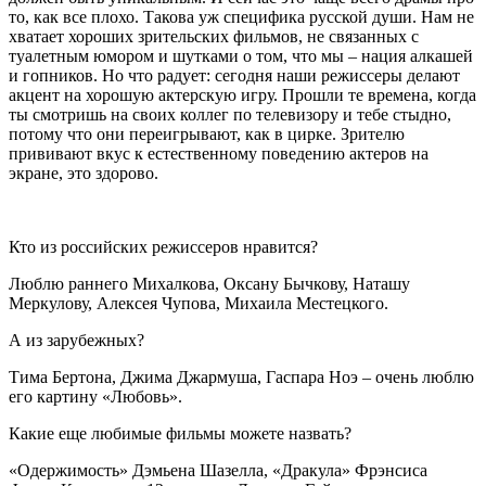
то, как все плохо. Такова уж специфика русской души. Нам не
хватает хороших зрительских фильмов, не связанных с
туалетным юмором и шутками о том, что мы – нация алкашей
и гопников. Но что радует: сегодня наши режиссеры делают
акцент на хорошую актерскую игру. Прошли те времена, когда
ты смотришь на своих коллег по телевизору и тебе стыдно,
потому что они переигрывают, как в цирке. Зрителю
прививают вкус к естественному поведению актеров на
экране, это здорово.
Кто из российских режиссеров нравится?
Люблю раннего Михалкова, Оксану Бычкову, Наташу
Меркулову, Алексея Чупова, Михаила Местецкого.
А из зарубежных?
Тима Бертона, Джима Джармуша, Гаспара Ноэ – очень люблю
его картину «Любовь».
Какие еще любимые фильмы можете назвать?
«Одержимость» Дэмьена Шазелла, «Дракула» Фрэнсиса