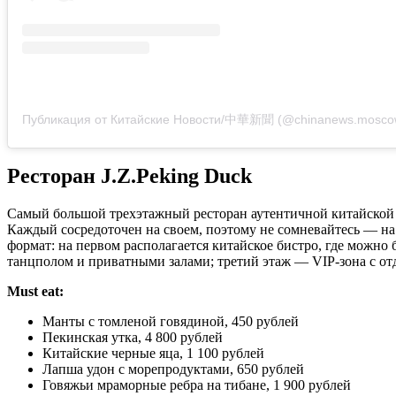
Публикация от Китайские Новости/中華新聞 (@chinanews.mosco
Ресторан J.Z.Peking Duck
Самый большой трехэтажный ресторан аутентичной китайской к
Каждый сосредоточен на своем, поэтому не сомневайтесь — на
формат: на первом располагается китайское бистро, где можно
танцполом и приватными залами; третий этаж — VIP-зона с от
Must eat:
Манты с томленой говядиной, 450 рублей
Пекинская утка, 4 800 рублей
Китайские черные яца, 1 100 рублей
Лапша удон с морепродуктами, 650 рублей
Говяжьи мраморные ребра на тибане, 1 900 рублей