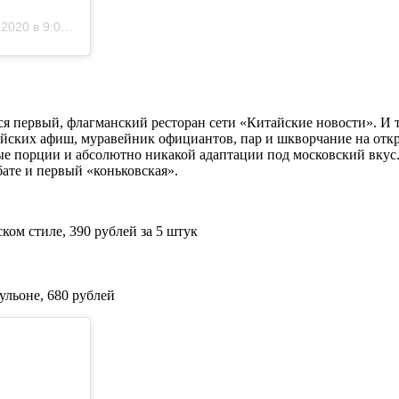
20 в 9:03 PDT
я первый, флагманский ресторан сети «Китайские новости». И т
айских афиш, муравейник официантов, пар и шкворчание на отк
порции и абсолютно никакой адаптации под московский вкус. Вс
бате и первый «коньковская».
ом стиле, 390 рублей за 5 штук
ульоне, 680 рублей