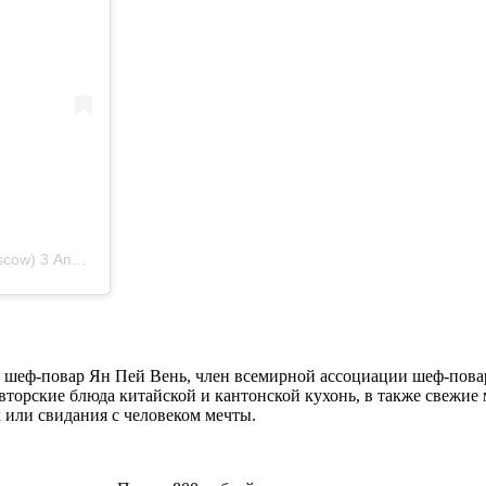
scow)
3 Апр 2020 в 4:34 PDT
ый шеф-повар Ян Пей Вень, член всемирной ассоциации шеф-пов
вторские блюда китайской и кантонской кухонь, в также свежие
х или свидания с человеком мечты.