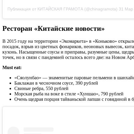
Публикация от КИТАЙСКАЯ ГРАМОТА (@chinagramota)
31 Мар 20
Ресторан «Китайские новости»
В 2015 году на территории «Экомаркета» в «Коньково» открылс
посадок, взрыв из цветных фонариков, неоновых вывесок, кит
кухонь. Насыщенные соусы и приправы, разумные цены, щедрые 
точек, но в связи с пандемией осталось всего две: на Новом Ар
Must eat:
«Сяолунбао» — знаменитые паровые пельмени в шанхайск
Баклажан в чесночном соусе, 390 рублей
Свиные ребра, 550 рублей
Морская рыба на воке в стиле «Хуншао», 790 рублей
Очень щедрая порция тайваньской лапши с говядиной в б