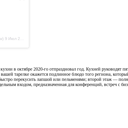
w)
9 Июл 2020 в 11:00 PDT
ухни в октябре 2020-го отпраздновал год. Кухней руководят пя
 вашей тарелке окажется подлинное блюдо того региона, котор
 быстро перекусить лапшой или пельменями; второй этаж — полн
дельным входом, предназначенная для конференций, встреч с би