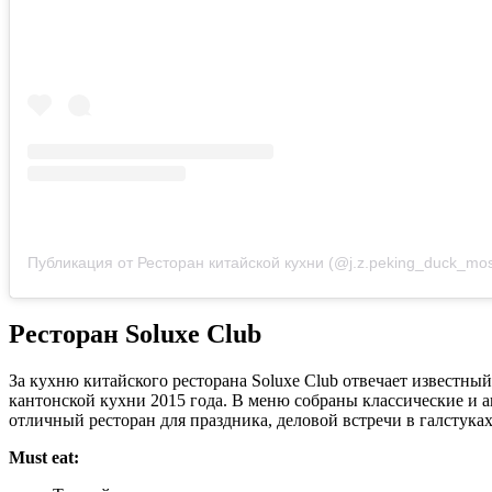
Публикация от Ресторан китайской кухни (@j.z.peking_duck_mo
Ресторан Soluxe Club
За кухню китайского ресторана Soluxe Club отвечает известн
кантонской кухни 2015 года. В меню собраны классические и а
отличный ресторан для праздника, деловой встречи в галстука
Must eat: