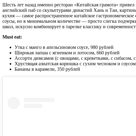
Шесть лет назад именно ресторан «Китайская грамота» привел
английский паб со скульптурами династий Хань и Тан, картины
кухня — самое распространенное китайское гастрономическое
соусы, но в минимальном количестве — просто слегка подчерк
школ, искусно комбинирует в тарелке классику и современност
Must eat:
Утка с манго в апельсиновом соусе, 980 рублей
Широкая лапша с ягненком и лотосом, 660 рублей
Ассорти димсамов (с овощами, с креветками, с сибасом, с
Хрустящая азиатская корюшка с сухим чесноком и соусом
Бананы в карамели, 350 рублей