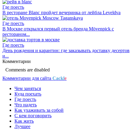
Где поесть
В ресторане Blanc пройдет вечеринка от лейбла Leveldva
Где поесть
В Москве открылся первый отель бренда Mövenpick с
рестораном...
Где поесть
День рождения и карантин: где заказывать доставку десертов
и...
Комментарии
Comments are disabled
Комментарии для сайта
Cackl
e
Чем заняться
Куда поехать
Где поесть
Что надеть
Как ухаживать за собой
С кем поговорить
Как жить
Лучшее