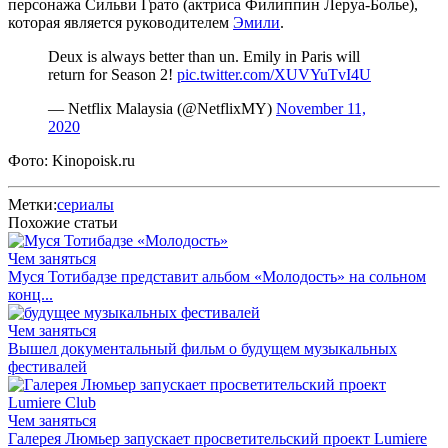
персонажа Сильви Грато (актриса Филиппин Леруа-Болье),
которая является руководителем
Эмили
.
Deux is always better than un. Emily in Paris will
return for Season 2!
pic.twitter.com/XUVYuTvI4U
— Netflix Malaysia (@NetflixMY)
November 11,
2020
Фото: Kinopoisk.ru
Метки:
сериалы
Похожие статьи
Чем заняться
Муся Тотибадзе представит альбом «Молодость» на сольном
конц...
Чем заняться
Вышел документальный фильм о будущем музыкальных
фестивалей
Чем заняться
Галерея Люмьер запускает просветительский проект Lumiere