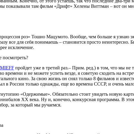
ванным. Конечно, от этого устаешь, так что последние два-три 
, мы показывали там фильм «Дрифт» Хелены Виттман – вот он мн
роцессия роз» Тошио Мацумото. Вообще, чем больше я узнаю эк
азу все для себя понимаешь – становится просто неинтересно. Б
корее исключение.
е посмотреть?
MIEFF
пройдет уже в третий раз
.
–
П
рим. ред.) в том, что мы н
во времени и не можете успеть везде, я советую сходить на встр
тального кино. За свою жизнь он снял только 8 фильмов и извес
л в России только однажды, еще во времена СССР, и очень малов
нтиутопию «Одержимые». Обязательно стоит увидеть новую карт
нибалов XX века. Ну и, конечно, конкурсная программа. В этом
ыбор, за который мы ручаемся.
ра