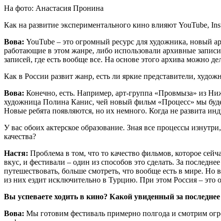
На фото: Анастасия Пронина
Как на развитие экспериментального кино влияют YouTube, Ins
Вова:
YouTube – это огромный ресурс для художника, новый арх
работающие в этом жанре
,
либо использовали архивные записи
записей, где есть вообще все. На основе этого архива можно д
Как в России развит жанр, есть ли яркие представители, худо
Вова:
Конечно, есть. Например, арт-группа «Провмыза» из Ни
художница Полина Канис, чей новый фильм «Процесс» мы буде
Новые ребята появляются, но их немного. Когда не развита ин
У вас обоих актерское образование. Зная все процессы изнутр
качества?
Настя:
Проблема в том, что то качество фильмов, которое сейч
вкус, и фестивали – один из способов это сделать. За последне
путешествовать, больше смотреть, что вообще есть в мире. Но 
из них ездит исключительно в Турцию. При этом Россия – это
Вы успеваете ходить в кино? Какой увиденный за последне
Вова:
Мы готовим фестиваль примерно полгода и смотрим огро