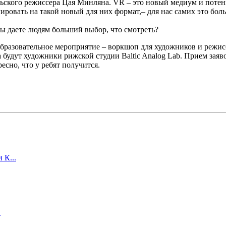
кого режиссера Цая Минляна. VR – это новый медиум и потенци
гировать на такой новый для них формат
,
– для нас самих это бол
вы даете людям больший выбор, что смотреть?
 образовательное мероприятие – воркшоп для художников и режи
будут художники рижской студии Baltic Analog Lab. Прием заяво
сно, что у ребят получится.
 К...
.