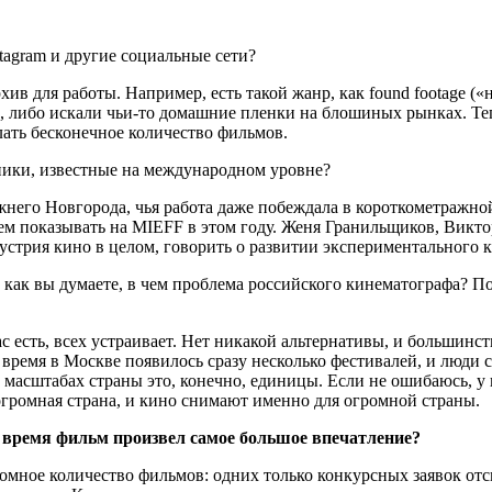
tagram и другие социальные сети?
ив для работы. Например, есть такой жанр, как found footage (
, либо искали чьи-то домашние пленки на блошиных рынках. Те
елать бесконечное количество фильмов.
жники, известные на международном уровне?
жнего Новгорода, чья работа даже побеждала в короткометражно
м показывать на MIEFF в этом году. Женя Гранильщиков, Викт
дустрия кино в целом, говорить о развитии экспериментального 
и, как вы думаете, в чем проблема российского кинематографа? 
ас есть, всех устраивает. Нет никакой альтернативы, и большин
е время в Москве появилось сразу несколько фестивалей, и люди 
в масштабах страны это, конечно, единицы. Если не ошибаюсь, у
 огромная страна, и кино снимают именно для огромной страны.
е время фильм произвел самое большое впечатление?
мное количество фильмов: одних только конкурсных заявок отс