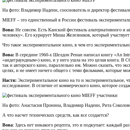
На фото: Владимир Надеин, сооснователь и директор фестивал
MIEFF – это единственный в России фестиваль экспериментал
Вова:
Не совсем. Есть Канский фестиваль альтернативного и 
человеку». Его курирует Миша Железников, который участвует 
Что такое экспериментальное кино, в чем его экспериментальн
Вова
:
В
середине
1960-
х
Шелдон
Ренан
написал
книгу
«An Int
«андеграундным») кино, и у него ушла на это целая книга. В 
так и авторского кино, параллельно им. Можно сказать, что э
целях, и не имеет ничего общего с теми фильмами, которые мо
Настя:
Экспериментальное кино на то и экспериментальное, чт
исследование. В отличие от коммерческого кино, которое созда
На фото: Анастасия Пронина, Владимир Надеин, Рита Соколов
А что насчет технических средств, как все создается?
Вова
: Здесь нет никакого рецепта, это и подкупает: каждый 