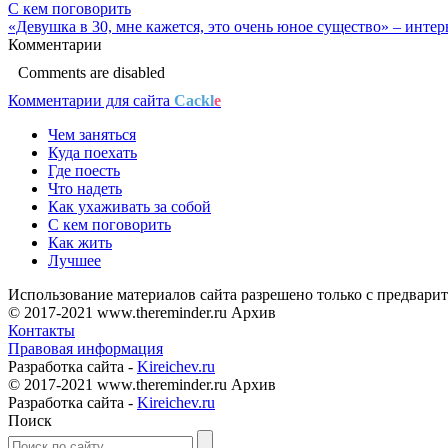
С кем поговорить
«Девушка в 30, мне кажется, это очень юное существо» – интерв
Комментарии
Comments are disabled
Комментарии для сайта
Cackl
e
Чем заняться
Куда поехать
Где поесть
Что надеть
Как ухаживать за собой
С кем поговорить
Как жить
Лучшее
Использование материалов сайта разрешено только с предварит
© 2017-2021 www.thereminder.ru Архив
Контакты
Правовая информация
Разработка сайта -
Kireichev.ru
© 2017-2021 www.thereminder.ru Архив
Разработка сайта -
Kireichev.ru
Поиск