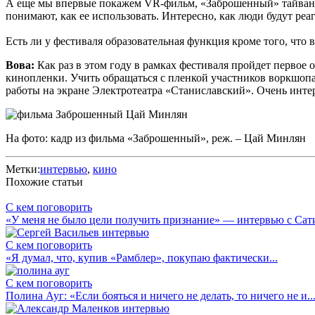
А еще мы впервые покажем VR-фильм, «Заброшенный» тайваньс
понимают, как ее использовать. Интересно, как люди будут реа
Есть ли у фестиваля образовательная функция кроме того, что 
Вова:
Как раз в этом году в рамках фестиваля пройдет первое
кинопленки. Учить обращаться с пленкой участников воркшопа 
работы на экране Электротеатра «Станиславский». Очень интере
На фото: кадр из фильма «Заброшенный», реж. – Цай Минлян
Метки:
интервью
,
кино
Похожие статьи
С кем поговорить
«У меня не было цели получить признание» — интервью с Сати
С кем поговорить
«Я думал, что, купив «Рамблер», покупаю фактически...
С кем поговорить
Полина Ауг: «Если бояться и ничего не делать, то ничего не и..