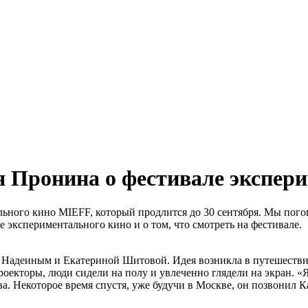
я Пронина о фестивале экспер
льного кино MIEFF, который продлится до 30 сентября. Мы пог
экспериментального кино и о том, что смотреть на фестивале.
 Надеин
ы
м и Екатериной Шитовой. Идея возникла в путешествии.
роекторы, люди сидел
и
на полу и увлеченно глядели на экран. «Я
ова. Некоторое время спустя, уже будучи в Москве, он позвонил 