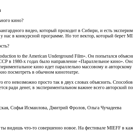
я
ьного кино?
авангардного видео, который проходит в Сибири, и есть экспери
у нас в конкурсной программе. Но тот вектор, который берет MI
ость?
roduction to the American Underground Film».
Он попытался объясни
СССР в 1980-х годах было направление «Параллельное кино». Он
кспериментальное кино идет параллельно массовому и авторскому
жно посмотреть в обычном кинотеатре.
о его невозможно просто так в двух словах объяснить. Способов
ется ради денег, в экспериментальном важнее всего авторский п
ская, Софья Исмаилова, Дмитрий Фролов, Ольга Чучадеева
раз ты видишь что-то совершенно новое. На фестивале MIEFF в к