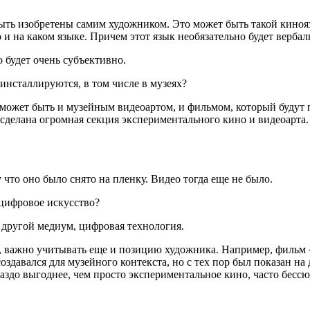
ыть изобретены самим художником. Это может быть такой киноязы
но и на каком языке. Причем этот язык необязательно будет верба
 будет очень субъективно.
инсталлируются, в том числе в музеях?
а может быть и музейным видеоартом
,
и фильмом, который будут 
 сделана огромная секция экспериментального кино и видеоарта
что оно было снято на пленку. Видео тогда еще не было.
 цифровое искусство?
 другой медиум, цифровая технология.
е, важно учитывать еще и позицию художника. Например, фильм
здавался для музейного контекста, но с тех пор был показан на 
аздо выгоднее, чем просто экспериментальное кино, часто бессю