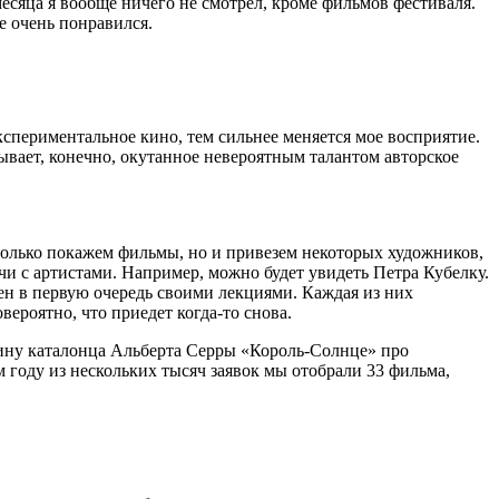
месяца я вообще ничего не смотрел, кроме фильмов фестиваля.
е очень понравился.
спериментальное кино, тем сильнее меняется мое восприятие.
ывает, конечно, окутанное невероятным талантом авторское
е только покажем фильмы, но и привезем некоторых художников,
ечи с артистами. Например, можно будет увидеть Петра Кубелку.
тен в первую очередь своими лекциями. Каждая из них
ероятно, что приедет когда-то снова.
ину каталонца Альберта Сер
р
ы «Король-Солнце» про
 году из нескольких тысяч заявок мы отобрали 33 фильма,