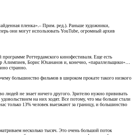
«найденная пленка»
.
– Прим. ред.). Раньше художники,
перь они могут использовать YouTube, огромный архив
й программе Роттердамского кинофестиваля. Еще есть
ор Алимпиев, Борис Юхананов и, конечно, «параллельщики»…
кино странно.
Почему большинство фильмов в широком прокате такого низкого
ство людей не знает ничего другого. Зрителю нужно прививать
с удовольствием на них ходят. Все потому, что мы больше стали
 нас только 13% человек выезжают за границу, и большинство
матриваем несколько тысяч. Это очень большой поток