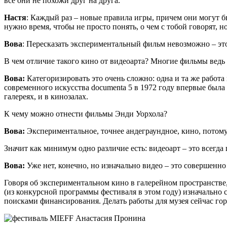
все они не похожи друг на друга.
Настя
: Каждый раз – новые правила игры, причем они могут б
нужно время, чтобы
не просто понять, о чем с тобой говорят, 
Вова
: Пересказать экспериментальный фильм невозможно – это
В чем отличие такого кино от видеоарта? Многие фильмы ведь 
Вова:
Категоризировать это очень сложно: одна и та же работ
современного искусства documenta 5 в 1972 году впервые была
галереях, и в кинозалах.
К чему можно отнести фильмы Энди Уорхола?
Вова:
Экспериментальное, точнее андеграундное, кино, потому 
Значит как минимум одно различие есть: видеоарт – это всегда
Вова:
Уже нет
,
конечно, но изначально видео – это совершенно
Говоря об экспериментальном кино в галерейном пространств
(из конкурсной программы фестиваля в этом году) изначально со
поисками финансирования. Делать работы для музея сейчас гор