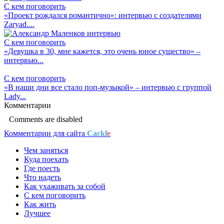
С кем поговорить
«Проект рождался романтично»: интервью с создателями
Zaryad....
С кем поговорить
«Девушка в 30, мне кажется, это очень юное существо» –
интервью...
С кем поговорить
«В наши дни все стало поп-музыкой» – интервью с группой
Lady...
Комментарии
Comments are disabled
Комментарии для сайта
Cackl
e
Чем заняться
Куда поехать
Где поесть
Что надеть
Как ухаживать за собой
С кем поговорить
Как жить
Лучшее