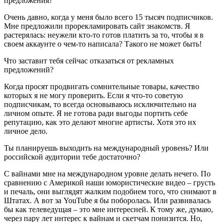
предложения?
Очень давно, когда у меня было всего 15 тысяч подписчиков.
Мне предложили прорекламировать сайт знакомств. Я
растерялась: неужели кто-то готов платить за то, чтобы я в
своем аккаунте о чем-то написала? Такого не может быть!
Что заставит тебя сейчас отказаться от рекламных
предложений?
Когда просят продвигать сомнительные товары, качество
которых я не могу проверить. Если я что-то советую
подписчикам, то всегда основываюсь исключительно на
личном опыте. Я не готова ради выгоды портить себе
репутацию, как это делают многие артисты. Хотя это их
личное дело.
Ты планируешь выходить на международный уровень? Или
российской аудитории тебе достаточно?
С вайнами мне на международном уровне делать нечего. По
сравнению с Америкой наши юмористические видео – грусть
и печаль, они выглядят жалким подобием того, что снимают в
Штатах. А вот за YouTube я бы поборолась. Или развивалась
бы как телеведущая – это мне интересней. К тому же, думаю,
через пару лет интерес к вайнам и скетчам понизится. Но,