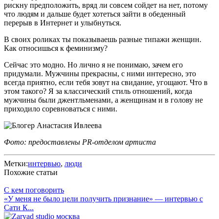
рискну предположить, вряд ли совсем сойдет на нет, потому
что людям и дальше будет хотеться зайти в обеденный
перерыв в Интернет и улыбнуться.
В своих роликах ты показываешь разные типажи женщин.
Как относишься к феминизму?
Сейчас это модно. Но лично я не понимаю, зачем его
придумали. Мужчины прекрасны, с ними интересно, это
всегда приятно, если тебя зовут на свидание, угощают. Что в
этом такого? Я за классический стиль отношений, когда
мужчины были джентльменами, а женщинам и в голову не
приходило соревноваться с ними.
Фото: предоставлены PR-отделом артиста
Метки:
интервью
,
люди
Похожие статьи
С кем поговорить
«У меня не было цели получить признание» — интервью с
Сати К...