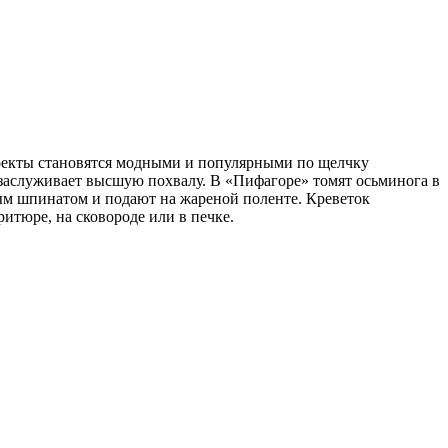
оекты становятся модными и популярными по щелчку
а заслуживает высшую похвалу. В «Пифагоре» томят осьминога в
ым шпинатом и подают на жареной поленте. Креветок
тюре, на сковороде или в печке.