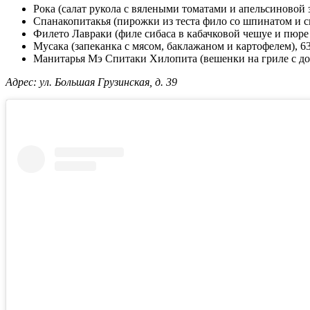
Рока (салат рукола с вялеными томатами и апельсиновой 
Спанакопитакья (пирожки из теста фило со шпинатом и с
Филето Лавраки (филе сибаса в кабачковой чешуе и пюре
Мусака (запеканка с мясом, баклажаном и картофелем), 6
Манитарья Мэ Спитаки Хилопита (вешенки на гриле с до
Адрес: ул. Большая Грузинская, д. 39