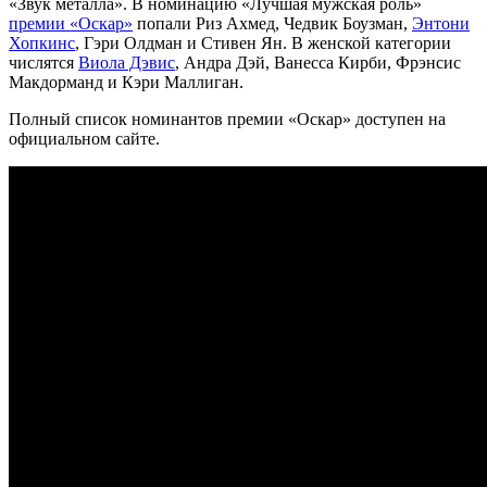
«Звук металла». В номинацию «Лучшая мужская роль»
премии «Оскар»
попали Риз Ахмед, Чедвик Боузман,
Энтони
Хопкинс
, Гэри Олдман и Стивен Ян. В женской категории
числятся
Виола Дэвис
, Андра Дэй, Ванесса Кирби, Фрэнсис
Макдорманд и Кэри Маллиган.
Полный список номинантов премии «Оскар» доступен на
официальном сайте.