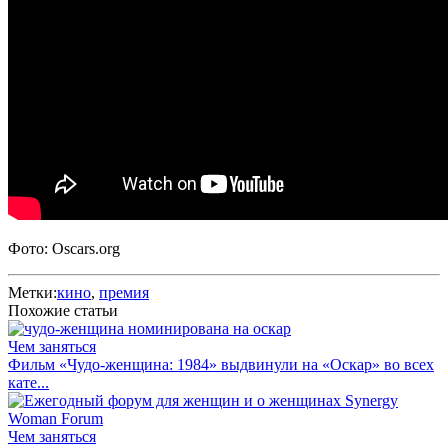
Фото: Oscars.org
Метки:
кино
,
премия
Похожие статьи
Чем заняться
Фильм «Чудо-женщина: 1984» выдвинули на «Оскар» во всех
кате...
Чем заняться