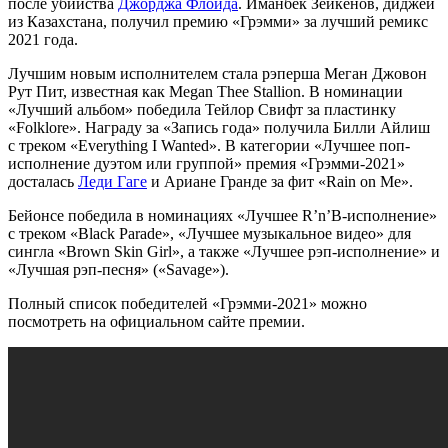
после убийства
Джорджа Флойда
. Иманбек Зейкенов, диджей
из Казахстана, получил премию «Грэмми» за лучший ремикс
2021 года.
Лучшим новым исполнителем стала рэперша Меган Джовон
Рут Пит, известная как Megan Thee Stallion. В номинации
«Лучший альбом» победила Тейлор Свифт за пластинку
«Folklore». Награду за «Запись года» получила Билли Айлиш
с треком «Everything I Wanted». В категории «Лучшее поп-
исполнение дуэтом или группой» премия «Грэмми-2021»
досталась
Леди Гаге
и Ариане Гранде за фит «Rain on Me».
Бейонсе победила в номинациях «Лучшее R’n’B-исполнение»
с треком «Black Parade», «Лучшее музыкальное видео» для
сингла «Brown Skin Girl», а также «Лучшее рэп-исполнение» и
«Лучшая рэп-песня» («Savage»).
Полный список победителей «Грэмми-2021» можно
посмотреть на официальном сайте премии.