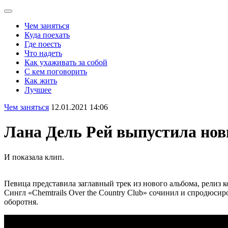
Чем заняться
Куда поехать
Где поесть
Что надеть
Как ухаживать за собой
С кем поговорить
Как жить
Лучшее
Чем заняться
12.01.2021 14:06
Лана Дель Рей выпустила новы
И показала клип.
Певица представила заглавный трек из нового альбома, релиз 
Сингл «Chemtrails Over the Country Club» сочинил и спродюс
оборотня.