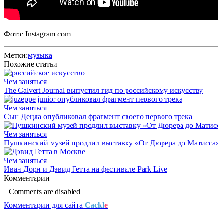
Фото: Instagram.com
Метки:
музыка
Похожие статьи
Чем заняться
The Calvert Journal выпустил гид по российскому искусству
Чем заняться
Сын Децла опубликовал фрагмент своего первого трека
Чем заняться
Пушкинский музей продлил выставку «От Дюрера до Матисса
Чем заняться
Иван Дорн и Дэвид Гетта на фестивале Park Live
Комментарии
Comments are disabled
Комментарии для сайта
Cackl
e