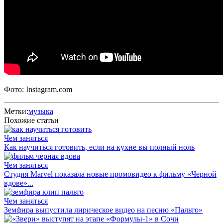
Фото: Instagram.com
Метки:
музыка
Похожие статьи
Чем заняться
Как научиться готовить, если на кухне вы полный ноль
Чем заняться
Студия Marvel показала новые промовидео к фильму «Черной
вдове»...
Чем заняться
Земфира выпустила лирическое видео на песню «Пальто»