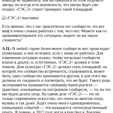
никогда не задавались. Им бы пришлось об этом подумать
завтра, но всегда есть вероятность, что завтра будет уже
поздно. «ГЭС-2» станет примерно такой площадкой.
Есть мнение, что у нас практически нет сообществ, это все
миф и очень сложно работать с тем, чего нет. Можете как-то
прокомментировать эту ситуацию, видите ли вы такую
сложность?
А.П.:
В любой стране более-менее сообществ нет, происходит
атомизация, и они исчезают, если с ними не работать. Для
изменения ситуации нужно, чтобы несколько сообществ
вошли в диалог, и, естественно, «ГЭС-2» должен в этом
помочь. Дом культуры «ГЭС-2» должен стать площадкой, на
которой эти сообщества встречаются, сталкиваются, может
быть, одно сообщество принимается другим, и для этого мы
должны их соединить и посмотреть, что же будет. Такого рода
эксперименты называются community-based practices —
практики, основанные на построении сообществ, — то, на что
мы будем делать упор. На самом деле «ГЭС-2» — это не
только современное искусство, это очень во многом театр,
музыка и так далее. Будет очень много единовременных,
уникальных событий — что называется «непосредственный
опыт». Я помню, в 2017 году, когда я еще был в Лондоне,