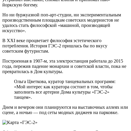
йоркскую богему.
Но ни буржуазной поп-арт-студии, ни экспериментальным
производственным площадкам советских модернистов не
удалось стать философской «машиной, производящей
искусство».
В XXI веке процветает философия эcтетического
потребления. История ГЭС-2 пришлась бы по вкусу
советским футуристам.
Построенная в 1907-м, эта электростанция работала до 2015
года, пережив падение монархии и советской власти, пока не
превратилась в Дом культуры.
Ольга Цветкова, куратор танцевальных программ:
«Мой интерес как куратора состоит в том, чтобы
заполнить все артерии Дома культуры «ГЭС-2»
танцем».
Днем и вечером они планируются на выставочных аллеях или
сцене, а ночью — под сеты модных диджеев на парковке.