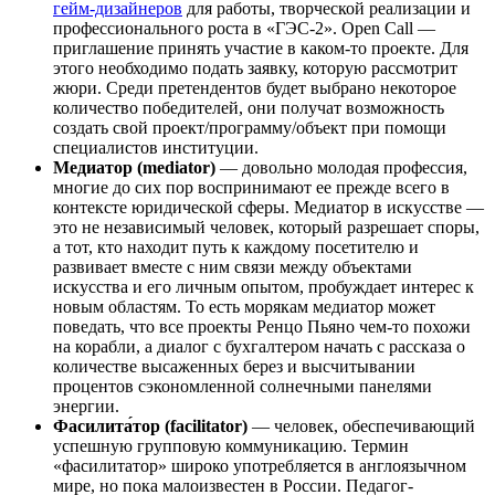
гейм-дизайнеров
для работы, творческой реализации и
профессионального роста в «ГЭС-2». Open Сall —
приглашение принять участие в каком-то проекте. Для
этого необходимо подать заявку, которую рассмотрит
жюри. Среди претендентов будет выбрано некоторое
количество победителей, они получат возможность
создать свой проект/программу/объект при помощи
специалистов институции.
Медиатор (mediator)
— довольно молодая профессия,
многие до сих пор воспринимают ее прежде всего в
контексте юридической сферы. Медиатор в искусстве —
это не независимый человек, который разрешает споры,
а тот, кто находит путь к каждому посетителю и
развивает вместе с ним связи между объектами
искусства и его личным опытом, пробуждает интерес к
новым областям. То есть морякам медиатор может
поведать, что все проекты Ренцо Пьяно чем-то похожи
на корабли, а диалог с бухгалтером начать с рассказа о
количестве высаженных берез и высчитывании
процентов сэкономленной солнечными панелями
энергии.
Фасилита́тор (facilitator)
— человек, обеспечивающий
успешную групповую коммуникацию. Термин
«фасилитатор» широко употребляется в англоязычном
мире, но пока малоизвестен в России. Педагог-