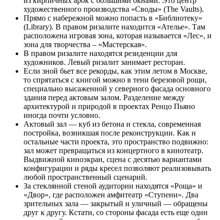
из кирпичных арок с большими окнами. Это центр
художественного производства «Своды» (The Vaults).
Прямо с набережной можно попасть в «Библиотеку»
(Library).
В правом ризалите находится «Ателье». Там
расположена игровая зона, которая называется «Лес», и
зона для творчества – «Мастерская».
В правом ризалите находятся резиденции для
художников. Левый ризалит занимает ресторан.
Если зной бьет все рекорды, как этим летом в Москве,
то спрятаться с книгой можно в тени березовой рощи,
специально высаженной у северного фасада основного
здания перед актовым залом. Разделение между
архитектурой и природой в проектах Ренцо Пьяно
иногда почти условно.
Актовый зал — куб из бетона и стекла, современная
постройка, возникшая после реконструкции. Как и
остальные части проекта, это пространство подвижно:
зал может превращаться из концертного в кинотеатр.
Выдвижной киноэкран, сцена с десятью вариантами
конфигурации и ряды кресел позволяют реализовывать
любой пространственный сценарий.
За стеклянной стеной аудитории находятся «Роща» и
«Двор», где расположен амфитеатр «Ступени». Два
зрительных зала — закрытый и уличный — обращены
друг к другу. Кстати, со стороны фасада есть еще один