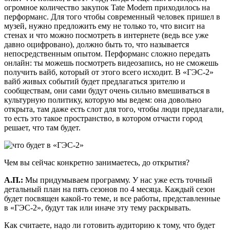
огромное количество закупок Tate Modern приходилось на
перформанс. Для того чтобы современный человек пришел в
музей, нужно предложить ему не только то, что висит на
стенах и что можно посмотреть в интернете (ведь все уже
давно оцифровано), должно быть то, что называется
непосредственным опытом.
Перформанс сложно передать
онлайн: ты можешь посмотреть видеозапись, но не сможешь
получить вайб, который от этого всего исходит. В «ГЭС-2»
вайб живых событий будет предлагаться зрителю и
сообществам, они сами будут очень сильно вмешиваться в
культурную политику, которую мы ведем: она довольно
открыта, там даже есть слот для того, чтобы люди предлагали,
то есть это такое пространство, в котором отчасти город
решает, что там будет.
Чем вы сейчас конкретно занимаетесь, до открытия?
А.П.:
Мы придумываем программу. У нас уже есть точный
детальный план на пять сезонов по 4 месяца. Каждый сезон
будет посвящен какой-то теме, и все работы, представленные
в «ГЭС-2», будут так или иначе эту тему раскрывать.
Как считаете, надо ли готовить аудиторию к тому, что будет