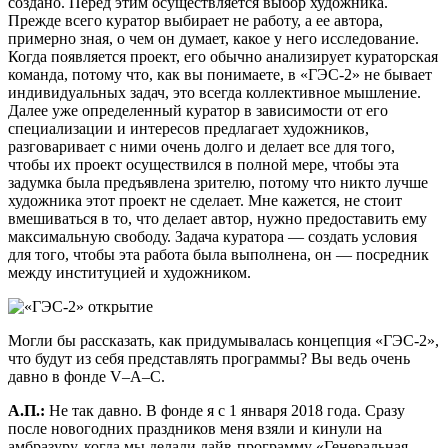
создано. Перед этим осуществляется выбор художника.
Прежде всего куратор выбирает не работу, а ее автора,
примерно зная, о чем он думает, какое у него исследование.
Когда появляется проект, его обычно анализирует кураторская
команда, потому что, как вы понимаете, в «ГЭС-2» не бывает
индивидуальных задач, это всегда коллективное мышление.
Далее уже определенный куратор в зависимости от его
специализации и интересов предлагает художников,
разговаривает с ними очень долго и делает все для того,
чтобы их проект осуществился в полной мере, чтобы эта
задумка была предъявлена зрителю, потому что никто лучше
художника этот проект не сделает. Мне кажется, не стоит
вмешиваться в то, что делает автор, нужно предоставить ему
максимальную свободу. Задача куратора — создать условия
для того, чтобы эта работа была выполнена, он — посредник
между институцией и художником.
Могли бы рассказать, как придумывалась концепция «ГЭС-2»,
что будут из себя представлять программы? Вы ведь очень
давно в фонде V–A–C.
А.П.:
Не так давно. В фонде я с 1 января 2018 года. Сразу
после новогодних праздников меня взяли и кинули на
амбразуру, когда мы делали лайв-программу «Генеральная