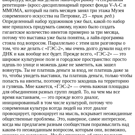
репетиция» (кросс-дисциплинарный проект фонда V-A-C и
ММОМА, который на пять месяцев занял три этажа Музея
современного искусства на Петровке, 25 –
прим. ред.
)
Определенный набор художников уже был, какой-то набор
мне пришлось придумать самому, нужно было создать
гигантское количество ивентов примерно за три месяца,
потому что выставка уже была понятна, а лайв-программа
стояла под вопросом. Параллельно с этим шли разговоры о
том, что же делать с «ГЭС-2», мы очень долго думали над его
ДНК и как вообще все будет. Прежде всего, «ГЭС-2» — это
широкое культурное поле и городское пространство: просто
идешь по улице и можешь даже не заметить, как зашел
вовнутрь. Ты не платишь деньги за вход, не платишь даже за
то, чтобы увидеть выставки, ты платишь деньги, только чтобы
попасть на ивенты, поэтому просто заходишь на территорию
и гуляешь. Мне кажется, «ГЭС-2» — очень важная площадка
для объединения разных групп людей. То, на чем мы все
время настаиваем, — это прежде всего диалог,
инициированный в том числе культурой, потому что
современная культура всегда людей на этот диалог
провоцирует, провоцирует на мысль, вскрывает неожиданные
общественные проблемы. Это, наверное, самое интересное,
когда мы предлагаем разным сообществам поразмыслить над
каким-то неожиданным вопросом, которым они, возможно,