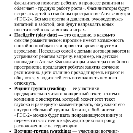
фасилитатор помогает ребенку в процессе развития и
облегчает «трудную работу роста». Фасилитаторы будут
встречать детей в семейном пространстве Ателье внутри
«ГЭС-2». Без менторства и давления, руководствуясь
эмпатией и заботой, они будут направлять юных
посетителей в их занятиях и играх.
Плейдейт (play date)
— это свидание, в каком-то
смысле романтическое: взрослые имеют возможность
спокойно пообщаться и провести время с другими
взрослыми. Несколько семей с детьми договариваются и
устраивают ребятам встречу, например, на детской
площадке в Ателье. Фасилитаторы и мастера семейного
пространства предлагают ребятам занятия согласно
расписанию. Дети отлично проводят время, играют и
общаются, у родителей есть возможность немного
отдохнуть.
Ридинг-группа (reading)
— ее участники
предварительно читают конкретный текст, а затем в
компании с экспертом, который может этот текст
глубоко и развернуто комментировать, обсуждают его
внутри небольшой группы. Кстати, в библиотеке
«ГЭС-2» можно будет взять понравившуюся книгу и
переместиться с ней в кафе, аудиторию или рощу,
расположенные на территории.
Вотчинг-группа (watching)
— участники вотчинг-