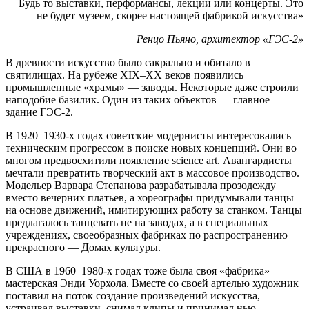
Будь то выставки, перформансы, лекции или концерты. Это
не будет музеем, скорее настоящей фабрикой искусства»
Ренцо Пьяно, архитектор «ГЭС-2»
В древности искусство было сакрально и обитало в
святилищах. На рубеже XIX–XX веков появились
промышленные «храмы» — заводы. Некоторые даже строили
наподобие базилик. Один из таких объектов — главное
здание ГЭС-2.
В 1920–1930-х годах советские модернисты интересовались
техническим прогрессом в поиске новых концепций. Они во
многом предвосхитили появление science art. Авангардисты
мечтали превратить творческий акт в массовое производство.
Модельер Варвара Степанова разрабатывала прозодежду
вместо вечерних платьев, а хореографы придумывали танцы
на основе движений, имитирующих работу за станком. Танцы
предлагалось танцевать не на заводах, а в специальных
учреждениях, своеобразных фабриках по распространению
прекрасного — Домах культуры.
В США в 1960–1980-х годах тоже была своя «фабрика» —
мастерская Энди Уорхола. Вместе со своей артелью художник
поставил на поток создание произведений искусства,
устраивал выставки, снимал клипы и принимал нью-