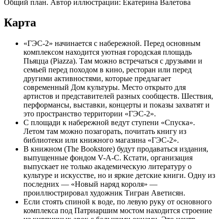
Общий план. Автор иллюстрации: Екатерина Валетова
Карта
«ГЭС-2» начинается с набережной. Перед основным
комплексом находится уютная городская площадь
Пьяцца (Piazza). Там можно встречаться с друзьями и
семьей перед походом в кино, ресторан или перед
другими активностями, которые предлагает
современный Дом культуры. Место открыто для
артистов и представителей разных сообществ. Шествия,
перформансы, выставки, концерты и показы захватят и
это пространство территории «ГЭС-2».
С площади к набережной ведут ступени «Спуска».
Летом там можно позагорать, почитать книгу из
библиотеки или книжного магазина «ГЭС-2».
В книжном (The Bookstore) будут продаваться издания,
выпущенные фондом V-A-C. Кстати, организация
выпускает не только академическую литературу о
культуре и искусстве, но и яркие детские книги. Одну из
последних — «Новый наряд короля» —
проиллюстрировал художник Тигран Аветисян.
Если стоять спиной к воде, по левую руку от основного
комплекса под Патриаршим мостом находится строение