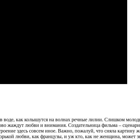
в воде, как колышутся на волнах речные лилии. Слишком молоды
стово жаждут любви и внимания. Создательница фильма – сценари
оение здесь совсем иное. Важно, пожалуй, что сняла картину ж
кой любви, как французы, и уж кто, как не женщина, может зна