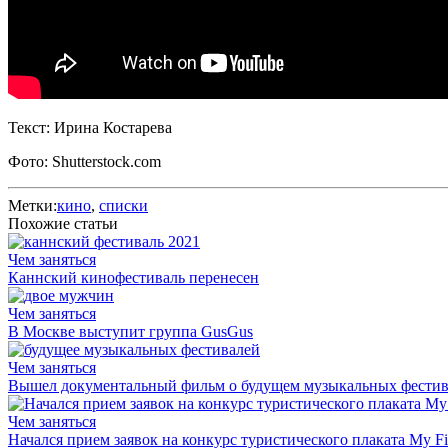
Текст: Ирина Костарева
Фото: Shutterstock.com
Метки:
кино
,
списки
Похожие статьи
Чем заняться
Каннский кинофестиваль перенесен
Чем заняться
В Москве выступит группа GusGus
Чем заняться
Вышел документальный фильм о будущем музыкальных фестив
Чем заняться
Начался прием заявок на конкурс туристического плаката My Fin