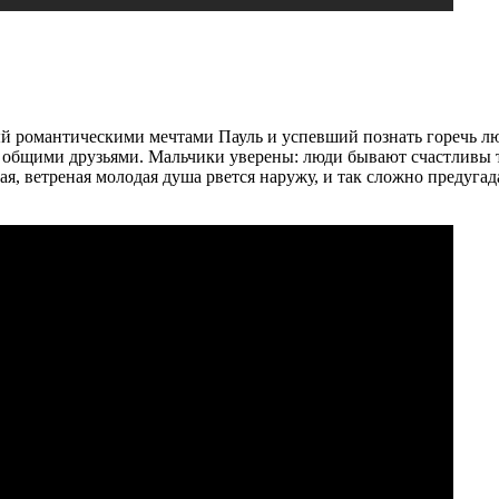
 романтическими мечтами Пауль и успевший познать горечь люб
общими друзьями. Мальчики уверены: люди бывают счастливы то
я, ветреная молодая душа рвется наружу, и так сложно предугада