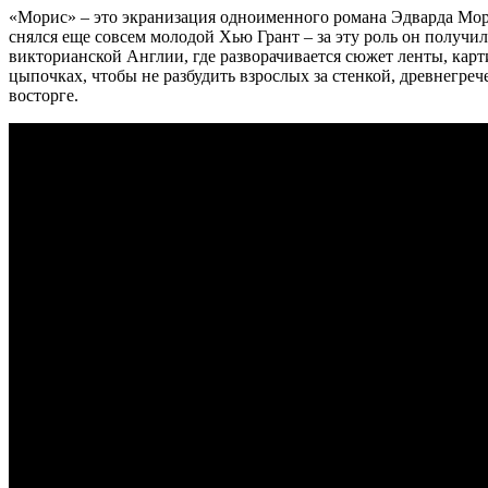
«Морис» – это экранизация одноименного романа Эдварда Мор
снялся еще совсем молодой Хью Грант – за эту роль он получи
викторианской Англии, где разворачивается сюжет ленты, карт
цыпочках, чтобы не разбудить взрослых за стенкой, древнегр
восторге.