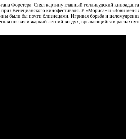
гана Форстера. Снял картину главный голливудский киноадаптат
л приз Венецианского кинофестиваля. У «Мориса» и «Зови меня с
ины были бы почти близнецами. Игривая борьба и целомудренные
еческая поэзия и жаркий летний воздух, врывающийся в распахн