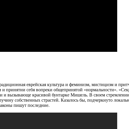
радиционная еврейская культура и феминизм, мистицизм и прит
и и принятии себя вопреки общепринятой «нормальности». «Секр
и и вызывающе красивой бунтарке Мишель. В своем стремлении
учину собственных страстей. Казалось бы, подчеркнуто локальн
 законы пишут последние.