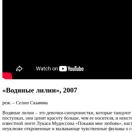
«Водяные лилии
», 2007
реж. – Селин Скьямма
Водяные лилии – это девочки-синхронистки, которые танцуют 
поступках, они ценят красоту больше, чем ее носителя, и неи
известной ленте Лукаса Мудиссона «Покажи мне любовь», настр
неуклюже откровенные и вызывающе чувственные фильмы о горь