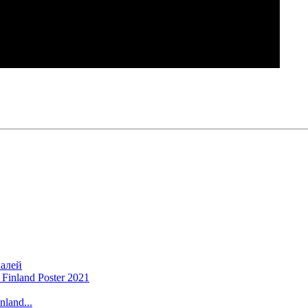
алей
land...