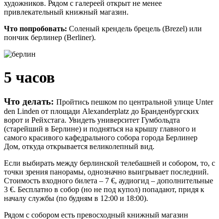
художников. Рядом с галереей открыт не менее
привлекательный книжный магазин.
Что попробовать:
Соленый крендель брецель (Brezel) или
пончик берлинер (Berliner).
5 часов
Что делать:
Пройтись пешком по центральной улице Unter
den Linden от площади Alexanderplatz до Бранденбургских
ворот и Рейхстага. Увидеть университет Гумбольдта
(старейший в Берлине) и подняться на крышу главного и
самого красивого кафедрального собора города Берлинер
Дом, откуда открывается великолепный вид.
Если выбирать между берлинской телебашней и собором, то, c
точки зрения панорамы, однозначно выигрывает последний.
Стоимость входного билета – 7 €, аудиогид – дополнительные
3 €. Бесплатно в собор (но не под купол) попадают, придя к
началу службы (по будням в 12:00 и 18:00).
Рядом с собором есть превосходный книжный магазин