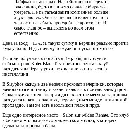
Лайфхак от местных. На фейсконтроле сделать
такое лицо, будто вы прямо сейчас собираетесь
умереть. Не пытаться зайти компанией больше
двух человек. Одеться лучше исключительно в
черное и не забыть про удобные кроссовки. И
самое главное – выглядеть во всем этом
естественно.
Цена за вход – 15 €, за такую сумму в Берлине реально пройти
куда угодно. И да, почему-то мужчин пускают охотнее.
Если не получилось попасть в Berghain, штурмуйте
фейсконтроль Kater Blau. Там приятнее летом – клуб
находится на берегу реки, вокруг много интересных
инсталляций.
В Sisyphos каждые две недели проходят вечеринки, которые
начинаются в пятницу и заканчиваются в понедельник утром.
Сюда тоже желательно приходить в летние месяцы: танцполы
находятся в разных зданиях, перемещаться между ними зимой
прохладно. Там же есть небольшой пляж и пруд.
Еще одно интересное место – Salon zur wilden Renate. Это клуб
в бывшем жилом доме со множеством комнат, в которых
сделаны танцполы и бары.