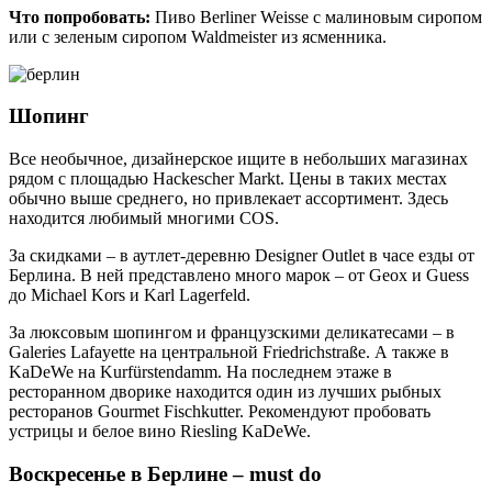
Что попробовать:
Пиво Berliner Weisse с малиновым сиропом
или c зеленым сиропом Waldmeister из ясменника.
Шопинг
Все необычное, дизайнерское ищите в небольших магазинах
рядом с площадью Hackescher Markt. Цены в таких местах
обычно выше среднего, но привлекает ассортимент. Здесь
находится любимый многими COS.
За скидками – в аутлет-деревню Designer Outlet в часе езды от
Берлина. В ней представлено много марок – от Geox и Guess
до Michael Kors и Karl Lagerfeld.
За люксовым шопингом и французскими деликатесами – в
Galeries Lafayette на центральной Friedrichstraße. А также в
KaDeWe на Kurfürstendamm. На последнем этаже в
ресторанном дворике находится один из лучших рыбных
ресторанов Gourmet Fischkutter. Рекомендуют пробовать
устрицы и белое вино Riesling KaDeWe.
Воскресенье в Берлине – must do