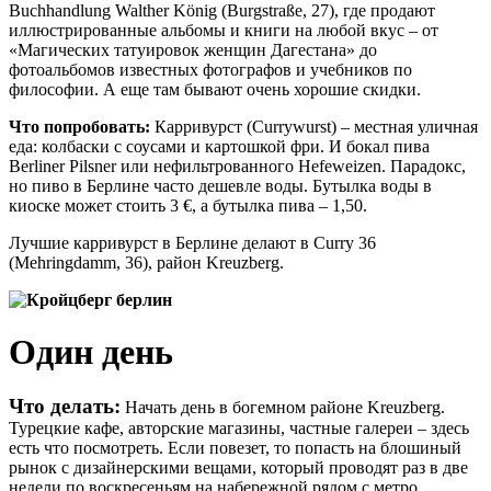
Buchhandlung Walther König (Burgstraße, 27), где продают
иллюстрированные альбомы и книги на любой вкус – от
«Магических татуировок женщин Дагестана» до
фотоальбомов известных фотографов и учебников по
философии. А еще там бывают очень хорошие скидки.
Что попробовать:
Карривурст (Сurrywurst) – местная уличная
еда: колбаски с соусами и картошкой фри. И бокал пива
Berliner Pilsner или нефильтрованного Hefeweizen. Парадокс,
но пиво в Берлине часто дешевле воды. Бутылка воды в
киоске может стоить 3 €, а бутылка пива – 1,50.
Лучшие карривурст в Берлине делают в Curry 36
(Mehringdamm, 36), район Kreuzberg.
Один день
Что делать:
Начать день в богемном районе Kreuzberg.
Турецкие кафе, авторские магазины, частные галереи – здесь
есть что посмотреть. Если повезет, то попасть на блошиный
рынок с дизайнерскими вещами, который проводят раз в две
недели по воскресеньям на набережной рядом с метро