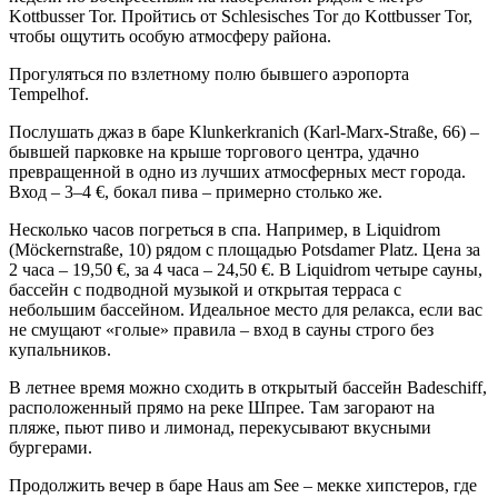
Kottbusser Tor. Пройтись от Schlesisches Tor до Kottbusser Tor,
чтобы ощутить особую атмосферу района.
Прогуляться по взлетному полю бывшего аэропорта
Tempelhof.
Послушать джаз в баре Klunkerkranich (Karl-Marx-Straße, 66) –
бывшей парковке на крыше торгового центра, удачно
превращенной в одно из лучших атмосферных мест города.
Вход – 3–4 €, бокал пива – примерно столько же.
Несколько часов погреться в спа. Например, в Liquidrom
(Möckernstraße, 10) рядом с площадью Potsdamer Platz. Цена за
2 часа – 19,50 €, за 4 часа – 24,50 €. В Liquidrom четыре сауны,
бассейн с подводной музыкой и открытая терраса с
небольшим бассейном. Идеальное место для релакса, если вас
не смущают «голые» правила – вход в сауны строго без
купальников.
В летнее время можно сходить в открытый бассейн Badeschiff,
расположенный прямо на реке Шпрее. Там загорают на
пляже, пьют пиво и лимонад, перекусывают вкусными
бургерами.
Продолжить вечер в баре Haus am See – мекке хипстеров, где