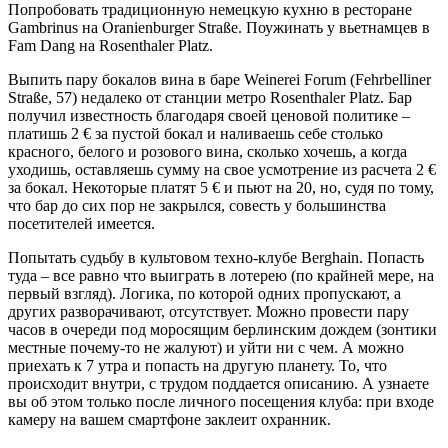
Попробовать традиционную немецкую кухню в ресторане
Gambrinus на Oranienburger Straße. Поужинать у вьетнамцев в
Fam Dang на Rosenthaler Platz.
Выпить пару бокалов вина в баре Weinerei Forum (Fehrbelliner
Straße, 57) недалеко от станции метро Rosenthaler Platz. Бар
получил известность благодаря своей ценовой политике –
платишь 2 € за пустой бокал и наливаешь себе столько
красного, белого и розового вина, сколько хочешь, а когда
уходишь, оставляешь сумму на свое усмотрение из расчета 2 €
за бокал. Некоторые платят 5 € и пьют на 20, но, судя по тому,
что бар до сих пор не закрылся, совесть у большинства
посетителей имеется.
Попытать судьбу в культовом техно-клубе Berghain. Попасть
туда – все равно что выиграть в лотерею (по крайней мере, на
первый взгляд). Логика, по которой одних пропускают, а
других разворачивают, отсутствует. Можно провести пару
часов в очереди под моросящим берлинским дождем (зонтики
местные почему-то не жалуют) и уйти ни с чем. А можно
приехать к 7 утра и попасть на другую планету. То, что
происходит внутри, с трудом поддается описанию. А узнаете
вы об этом только после личного посещения клуба: при входе
камеру на вашем смартфоне заклеит охранник.