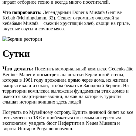
играет отборное техно и всегда много посетителей.
Что попробовать:
Легендарный Döner в Mustafa Gemüse
Kebab (Mehringdamm, 32). Секрет огромных очередей за
кебабами Mustafa – свежий хрустящий хлеб, овощи на гриле,
вкусные соусы и сочное мясо.
Сутки
Что делать:
Посетить мемориальный комплекс Gedenkstätte
Berliner Mauer и посмотреть на остатки Берлинской стены,
которая в 1961 году проходила прямо через дома, их жители
выпрыгивали из окон, чтобы бежать в Западный Берлин. На
территории комплекса выложены фундаменты этих домов и
имеются квартирные звонки, нажав на которые, туристы
слышат истории живших здесь людей.
Погулять по Музейному острову. Купить дневной билет во все
пять музеев за 18 € и пробежаться по самым интересным
экспонатам, увидеть бюст Нефертити в Neues Museum и
ворота Иштар в Pergamonmuseum.