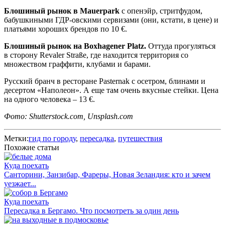
Блошиный рынок в Mauerpark
с опенэйр, стритфудом,
бабушкиными ГДР-овскими сервизами (они, кстати, в цене) и
платьями хороших брендов по 10 €.
Блошиный рынок на Boxhagener Platz.
Оттуда прогуляться
в сторону Revaler Straße, где находится территория со
множеством граффити, клубами и барами.
Русский бранч в ресторане Pasternak с осетром, блинами и
десертом «Наполеон». А еще там очень вкусные стейки. Цена
на одного человека – 13 €.
Фото: Shutterstock.com, Unsplash.com
Метки:
гид по городу
,
пересадка
,
путешествия
Похожие статьи
Куда поехать
Санторини, Занзибар, Фареры, Новая Зеландия: кто и зачем
уезжает...
Куда поехать
Пересадка в Бергамо. Что посмотреть за один день