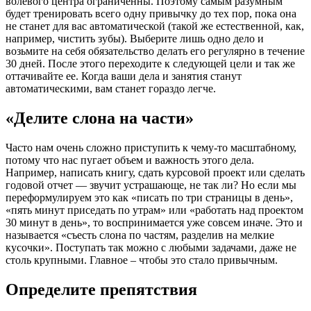
волевого центра ограниченны. Поэтому самым разумным
будет тренировать всего одну привычку до тех пор, пока она
не станет для вас автоматической (такой же естественной, как,
например, чистить зубы). Выберите лишь одно дело и
возьмите на себя обязательство делать его регулярно в течение
30 дней. После этого переходите к следующей цели и так же
оттачивайте ее. Когда ваши дела и занятия станут
автоматическими, вам станет гораздо легче.
«Делите слона на части»
Часто нам очень сложно приступить к чему-то масштабному,
потому что нас пугает объем и важность этого дела.
Например, написать книгу, сдать курсовой проект или сделать
годовой отчет — звучит устрашающе, не так ли? Но если мы
переформулируем это как «писать по три страницы в день»,
«пять минут приседать по утрам» или «работать над проектом
30 минут в день», то воспринимается уже совсем иначе. Это и
называется «съесть слона по частям, разделив на мелкие
кусочки». Поступать так можно с любыми задачами, даже не
столь крупными. Главное – чтобы это стало привычным.
Определите препятствия