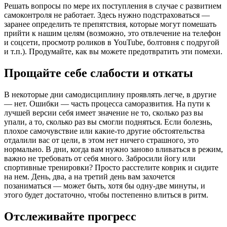
Решать вопросы по мере их поступления в случае с развитием
самоконтроля не работает. Здесь нужно подстраховаться —
заранее определить те препятствия, которые могут помешать
прийти к нашим целям (возможно, это отвлечение на телефон
и соцсети, просмотр роликов в YouTube, болтовня с подругой
и т.п.). Продумайте, как вы можете предотвратить эти помехи.
Прощайте себе слабости и откаты
В некоторые дни самодисциплину проявлять легче, в другие
— нет. Ошибки — часть процесса саморазвития. На пути к
лучшей версии себя имеет значение не то, сколько раз вы
упали, а то, сколько раз вы смогли подняться. Если болезнь,
плохое самочувствие или какие-то другие обстоятельства
отдалили вас от цели, в этом нет ничего страшного, это
нормально. В дни, когда вам нужно заново вливаться в режим,
важно не требовать от себя много. Забросили йогу или
спортивные тренировки? Просто расстелите коврик и сидите
на нем. День, два, а на третий день вам захочется
позаниматься — может быть, хотя бы одну-две минуты, и
этого будет достаточно, чтобы постепенно влиться в ритм.
Отслеживайте прогресс