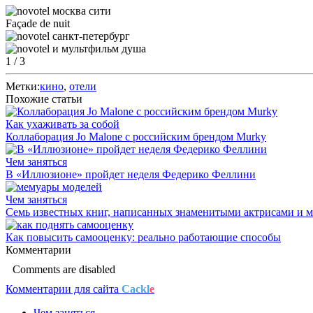
Façade de nuit
1
/ 3
Метки:
кино
,
отели
Похожие статьи
Как ухаживать за собой
Коллаборация Jo Malone с российским брендом Murky
Чем заняться
В «Иллюзионе» пройдет неделя Федерико Феллини
Чем заняться
Семь известных книг, написанных знаменитыми актрисами и мо
Как повысить самооценку: реально работающие способы
Комментарии
Comments are disabled
Комментарии для сайта
Cackl
e
Чем заняться