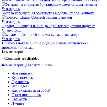
Miu Miu выпустит коллекцию из переработанного винтажа
Что надеть
Умерла легендарная британская модель Стелла Теннант
Что надеть
Эдвард Эннинфул и Тильда Суинтон запустили подкаст
Chanel Co...
Что надеть
Во время показа Dior на подиум вышла активистка с
провокационным...
Комментарии
Comments are disabled
Комментарии для сайта
Cackl
e
Чем заняться
Куда поехать
Где поесть
Что надеть
Как ухаживать за собой
С кем поговорить
Как жить
Лучшее