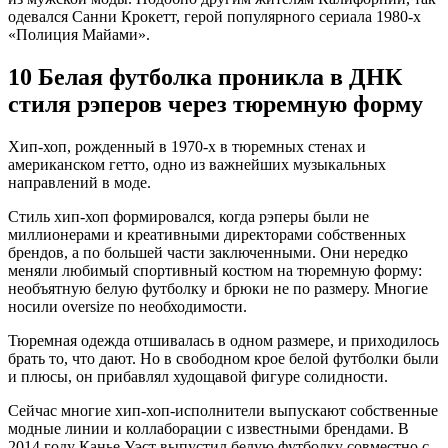
одевался Санни Крокетт, герой популярного сериала 1980-х
«Полиция Майами».
10
Белая футболка проникла в ДНК
стиля рэперов через тюремную форму
Хип-хоп, рожденный в 1970-х в тюремных стенах и
американском гетто, одно из важнейших музыкальных
направлений в моде.
Стиль хип-хоп формировался, когда рэперы были не
миллионерами и креативными директорами собственных
брендов, а по большей части заключенными. Они нередко
меняли любимый спортивный костюм на тюремную форму:
необъятную белую футболку и брюки не по размеру. Многие
носили oversize по необходимости.
Тюремная одежда отшивалась в одном размере, и приходилось
брать то, что дают. Но в свободном крое белой футболки были
и плюсы, он прибавлял худощавой фигуре солидности.
Сейчас многие хип-хоп-исполнители выпускают собственные
модные линии и коллаборации с известными брендами. В
2014 году Канье Уэст выпустил белую футболку совместно с