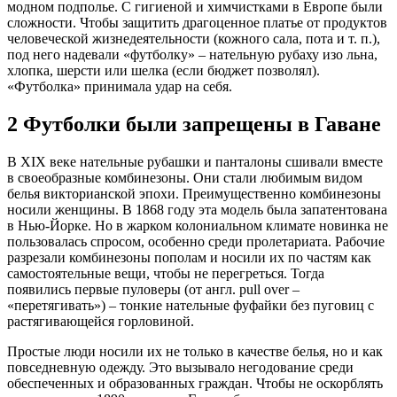
модном подполье. С гигиеной и химчистками в Европе были
сложности. Чтобы защитить драгоценное платье от продуктов
человеческой жизнедеятельности (кожного сала, пота и т. п.),
под него надевали «футболку» – нательную рубаху изо льна,
хлопка, шерсти или шелка (если бюджет позволял).
«Футболка» принимала удар на себя.
2
Футболки были запрещены в Гаване
В XIX веке нательные рубашки и панталоны сшивали вместе
в своеобразные комбинезоны. Они стали любимым видом
белья викторианской эпохи. Преимущественно комбинезоны
носили женщины. В 1868 году эта модель была запатентована
в Нью-Йорке. Но в жарком колониальном климате новинка не
пользовалась спросом, особенно среди пролетариата. Рабочие
разрезали комбинезоны пополам и носили их по частям как
самостоятельные вещи, чтобы не перегреться. Тогда
появились первые пуловеры (от англ. pull over –
«перетягивать») – тонкие нательные фуфайки без пуговиц с
растягивающейся горловиной.
Простые люди носили их не только в качестве белья, но и как
повседневную одежду. Это вызывало негодование среди
обеспеченных и образованных граждан. Чтобы не оскорблять