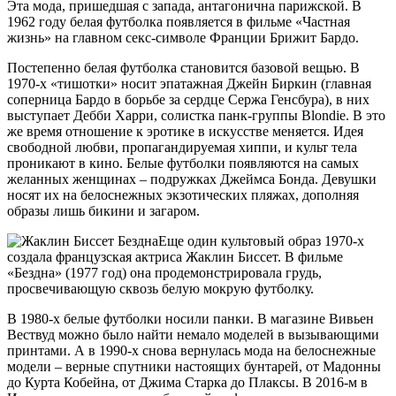
Эта мода, пришедшая с запада, антагонична парижской. В
1962 году белая футболка появляется в фильме «Частная
жизнь» на главном секс-символе Франции Брижит Бардо.
Постепенно белая футболка становится базовой вещью. В
1970-х «тишотки» носит эпатажная Джейн Биркин (главная
соперница Бардо в борьбе за сердце Сержа Генсбура), в них
выступает Дебби Харри, солистка панк-группы Blondie. В это
же время отношение к эротике в искусстве меняется. Идея
свободной любви, пропагандируемая хиппи, и культ тела
проникают в кино. Белые футболки появляются на самых
желанных женщинах – подружках Джеймса Бонда. Девушки
носят их на белоснежных экзотических пляжах, дополняя
образы лишь бикини и загаром.
Еще один культовый образ 1970-х
создала французская актриса Жаклин Биссет. В фильме
«Бездна» (1977 год) она продемонстрировала грудь,
просвечивающую сквозь белую мокрую футболку.
В 1980-х белые футболки носили панки. В магазине Вивьен
Вествуд можно было найти немало моделей в вызывающими
принтами. А в 1990-х снова вернулась мода на белоснежные
модели – верные спутники настоящих бунтарей, от Мадонны
до Курта Кобейна, от Джима Старка до Плаксы. В 2016-м в