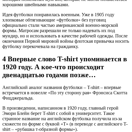
хорошими швейными навыками.
Идея футболки понравилась военным. Уже в 1905 году
хлопковые обтягивающие «футболки» без пуговиц
официально стали частью американской военно-морской
формы. Матросам разрешали не только надевать их под
мундир, но и использовать в качестве рабочей одежды. После
окончания Первой мировой войны флотская привычка носить
футболку перекочевала на гражданку.
4
Впервые слово T-shirt упоминается в
1920 году. А кое-что происходит
двенадцатью годами позже…
Английский аналог названия футболки – T-shirt – впервые
встречается в новелле «По эту сторону рая» Фрэнсиса Скотта
Фицджеральда.
В произведении, написанном в 1920 году, главный герой
Эмори Блейн берет T-shirt с собой в университет. Такое
странное название на английском футболка получила из-за
схожести по форме с буквой «Т» (в переводе с английского T-
shirt – «рубашка т-образной формы»).