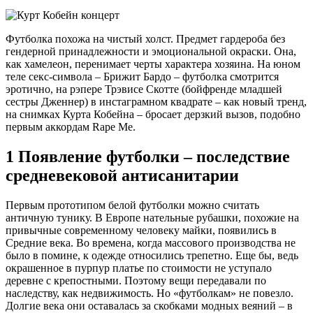
Футболка похожа на чистый холст. Предмет гардероба без
гендерной принадлежности и эмоциональной окраски. Она,
как хамелеон, перенимает черты характера хозяина. На юном
теле секс-символа – Брижит Бардо – футболка смотрится
эротично, на рэпере Трэвисе Скотте (бойфренде младшей
сестры Дженнер) в инстаграмном квадрате – как новый тренд,
на снимках Курта Кобейна – бросает дерзкий вызов, подобно
первым аккордам Rape Me.
1
Появление футболки – последствие
средневековой антисанитарии
Первым прототипом белой футболки можно считать
античную тунику. В Европе нательные рубашки, похожие на
привычные современному человеку майки, появились в
Средние века. Во времена, когда массового производства не
было в помине, к одежде относились трепетно. Еще бы, ведь
окрашенное в пурпур платье по стоимости не уступало
деревне с крепостными. Поэтому вещи передавали по
наследству, как недвижимость. Но «футболкам» не повезло.
Долгие века они оставалась за скобками модных веяний – в