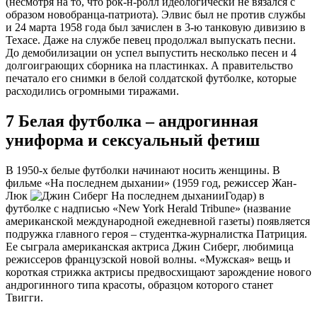
(несмотря на то, что рок-н-ролл идеологически не вязался с
образом новобранца-патриота). Элвис был не против службы
и 24 марта 1958 года был зачислен в 3-ю танковую дивизию в
Техасе. Даже на службе певец продолжал выпускать песни.
До демобилизации он успел выпустить несколько песен и 4
долгоиграющих сборника на пластинках. А правительство
печатало его снимки в белой солдатской футболке, которые
расходились огромными тиражами.
7
Белая футболка – андрогинная
униформа и сексуальный фетиш
В 1950-х белые футболки начинают носить женщины. В
фильме «На последнем дыхании» (1959 год, режиссер Жан-
Люк
Годар) в
футболке с надписью «New York Herald Tribune» (название
американской международной ежедневной газеты) появляется
подружка главного героя – студентка-журналистка Патриция.
Ее сыграла американская актриса Джин Сиберг, любимица
режиссеров французской новой волны. «Мужская» вещь и
короткая стрижка актрисы предвосхищают зарождение нового
андрогинного типа красоты, образцом которого станет
Твигги.