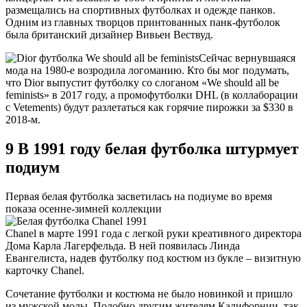
размещались на спортивных футболках и одежде панков.
Одним из главных творцов принтованных панк-футболок
была британский дизайнер Вивьен Вествуд.
Сейчас вернувшаяся
мода на 1980-е возродила логоманию. Кто бы мог подумать,
что Dior выпустит футболку со слоганом «We should all be
feminists» в 2017 году, а промофутболки DHL (в коллаборации
с Vetements) будут разлетаться как горячие пирожки за $330 в
2018-м.
9
В 1991 году белая футболка штурмует
подиум
Первая белая футболка засветилась на подиуме во время
показа осенне-зимней коллекции
Chanel в марте 1991 года с легкой руки креативного директора
Дома Карла Лагерфельда. В ней появилась Линда
Евангелиста, надев футболку под костюм из букле – визитную
карточку Chanel.
Сочетание футболки и костюма не было новинкой и пришло
из мужской моды. Подобно другим жителям Калифорнии, так