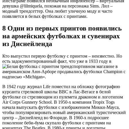
Инстаграме появился необычный инфлюенсер – виртуальная
девушка @lilmiquela, похожая на персонажа Sims. Лил –
модный трендсеттер. Она любит уличную моду и часто
появляется в белых футболках с принтами.
8
Одни из первых принтов появились
на армейских футболках и сувенирах
из Диснейленда
Кто выпустил первую футболку с принтом – неизвестно. Но
есть задокументированный факт, что уже в 1933 году в
спортивном магазине в
американском Анн-Арборе продавались футболки Champion с
надписью «Michigan».
В 1942 году журнал Life поместил на обложку фотографию
курсанта стрелковой школы ВВС в Лас-Вегасе в белой
футболке со стреляющим из пулемета драконом и логотипом
Air Corps Gunnery School. В 1950-х компания Tropix Togs
начала выпускать футболки с изображением Микки-Мауса,
чтобы популяризировать новый американский туристический
центр – Диснейленд во Флориде. В 1960-х подросшее
поколение беби-бума скупало футболки с принтами на
концертах The Beatles. В 1980-х принты и логотипы