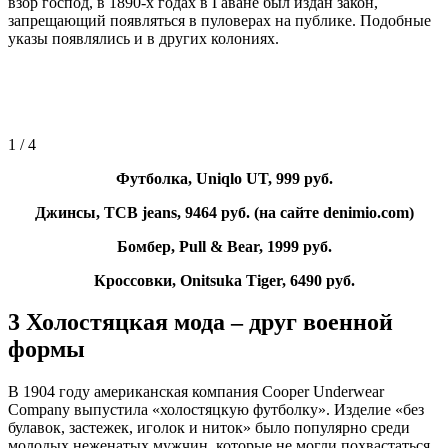
взор господ, в 1890-х годах в Гаване был издан закон,
запрещающий появляться в пуловерах на публике. Подобные
указы появлялись и в других колониях.
1
/ 4
Футболка, Uniqlo UT, 999 руб.
Джинсы, TCB jeans, 9464 руб. (на сайте denimio.com)
Бомбер, Pull & Bear, 1999 руб.
Кроссовки, Onitsuka Tiger, 6490 руб.
3
Холостяцкая мода – друг военной
форм
ы
В 1904 году американская компания Cooper Underwear
Company выпустила «холостяцкую футболку». Изделие «без
булавок, застежек, иголок и ниток» было популярно среди
молодых неженатых мужчин, которые не могли похвастаться