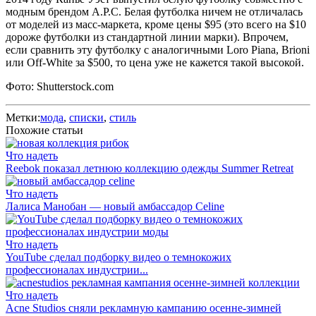
модным брендом A.P.С. Белая футболка ничем не отличалась
от моделей из масс-маркета, кроме цены $95 (это всего на $10
дороже футболки из стандартной линии марки). Впрочем,
если сравнить эту футболку с аналогичными Loro Piana, Brioni
или Off-White за $500, то цена уже не кажется такой высокой.
Фото: Shutterstock.com
Метки:
мода
,
списки
,
стиль
Похожие статьи
Что надеть
Reebok показал летнюю коллекцию одежды Summer Retreat
Что надеть
Лалиса Манобан — новый амбассадор Celine
Что надеть
YouTube сделал подборку видео о темнокожих
профессионалах индустрии...
Что надеть
Acne Studios сняли рекламную кампанию осенне-зимней