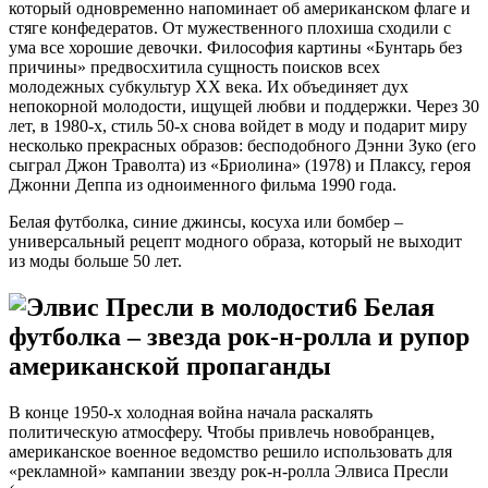
который одновременно напоминает об американском флаге и
стяге конфедератов. От мужественного плохиша сходили с
ума все хорошие девочки. Философия картины «Бунтарь без
причины» предвосхитила сущность поисков всех
молодежных субкультур XX века. Их объединяет дух
непокорной молодости, ищущей любви и поддержки. Через 30
лет, в 1980-х, стиль 50-х снова войдет в моду и подарит миру
несколько прекрасных образов: бесподобного Дэнни Зуко (его
сыграл Джон Траволта) из «Бриолина» (1978) и Плаксу, героя
Джонни Деппа из одноименного фильма 1990 года.
Белая футболка, синие джинсы, косуха или бомбер –
универсальный рецепт модного образа, который не выходит
из моды больше 50 лет.
6
Белая
футболка – звезда рок-н-ролла и рупор
американской пропаганды
В конце 1950-х холодная война начала раскалять
политическую атмосферу. Чтобы привлечь новобранцев,
американское военное ведомство решило использовать для
«рекламной» кампании звезду рок-н-ролла Элвиса Пресли