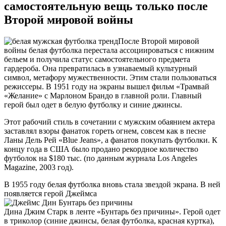
самостоятельную вещь только после
Второй мировой войны
После Второй мировой
войны белая футболка перестала ассоциироваться с нижним
бельем и получила статус самостоятельного предмета
гардероба. Она превратилась в узнаваемый культурный
символ, метафору мужественности. Этим стали пользоваться
режиссеры. В 1951 году на экраны вышел фильм «Трамвай
«Желание» с Марлоном Брандо в главной роли. Главный
герой был одет в белую футболку и синие джинсы.
Этот рабочий стиль в сочетании с мужским обаянием актера
заставлял взоры фанаток гореть огнем, совсем как в песне
Ланы Дель Рей «Blue Jeans», а фанатов покупать футболки. К
концу года в США было продано рекордное количество
футболок на $180 тыс. (по данным журнала Los Angeles
Magazine, 2003 год).
В 1955 году белая футболка вновь стала звездой экрана. В ней
появляется герой Джеймса
Дина Джим Старк в ленте «Бунтарь без причины». Герой одет
в триколор (синие джинсы, белая футболка, красная куртка),