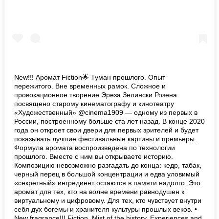
New!!! Аромат Fiction🌟 Туман прошлого. Опыт
пережитого. Вне временных рамок. Сложное и
провокационное творение Эреза Зелински Розена
посвящено старому кинематографу и кинотеатру
«Художественный» @cinema1909 — одному из первых в
России, построенному больше ста лет назад. В конце 2020
года он откроет свои двери для первых зрителей и будет
показывать лучшие фестивальные картины и премьеры.
Формула аромата воспроизведена по технологии
прошлого. Вместе с ним вы открываете историю.
Композицию невозможно разгадать до конца: кедр, табак,
черный перец в большой концентрации и едва уловимый
«секретный» ингредиент остаются в памяти надолго. Это
аромат для тех, кто на волне времени равнодушен к
виртуальному и цифровому. Для тех, кто чувствует внутри
себя дух богемы и хранителя культуры прошлых веков. •
New fragrance!!! Fiction. Mist of the history. Experiences and