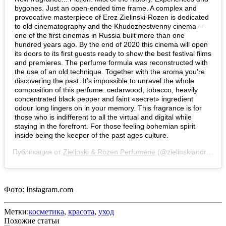
bygones. Just an open-ended time frame. A complex and
provocative masterpiece of Erez Zielinski-Rozen is dedicated
to old cinematography and the Khudozhestvenny cinema –
one of the first cinemas in Russia built more than one
hundred years ago. By the end of 2020 this cinema will open
its doors to its first guests ready to show the best festival films
and premieres. The perfume formula was reconstructed with
the use of an old technique. Together with the aroma you’re
discovering the past. It’s impossible to unravel the whole
composition of this perfume: cedarwood, tobacco, heavily
concentrated black pepper and faint «secret» ingredient
odour long lingers on in your memory. This fragrance is for
those who is indifferent to all the virtual and digital while
staying in the forefront. For those feeling bohemian spirit
inside being the keeper of the past ages culture.
Публикация от
Zielinski & Rozen Perfumerie
(@zielinskiandrozen_official)
Фото: Instagram.com
Метки:
косметика
,
красота
,
уход
Похожие статьи