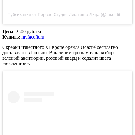
Публикация от Первая Студия Лифтинга Лица (@face_fit_)
2 Ма
Цена:
2500 рублей.
Купить:
myfacefit.ru
Скребки известного в Европе бренда Odacité бесплатно
доставляют в Россию. В наличии три камня на выбор:
зеленый авантюрин, розовый кварц и содалит цвета
«вселенной».