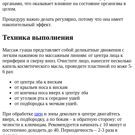
органами, что оказывает влияние на состояние организма в
целом.
Процедуру важно делать регулярно, потому что она имеет
накопительный эффект.
Техника выполнения
Массаж гуаша представляет собой деликатные движения с
легким нажимом по массажным линиям: от центра лица к
периферии и сверху вниз. Очистите лицо, нанесите несколько
капель косметического масла, проведите пластиной по коже 5-
6 раз:
от центра лба к вискам
от крыльев носа к вискам
от кончика носа вверх к центру лба
от уголков рта к середине ушей
от подбородка к мочкам ушей.
При обработке
шеи
и зоны декольте в центре двигайтесь
вверх, к подбородку, а по бокам – в обратную сторону: от
челюсти к ключицам. Рекомендуется начинать с 10 минут и
постепенно доходить до 40. Периодичность – 2-3 раза в