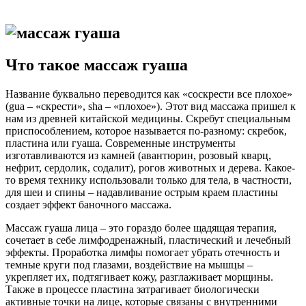
Что такое массаж гуаша
Название буквально переводится как «соскрести все плохое»
(gua – «скрести», sha – «плохое»). Этот вид массажа пришел к
нам из древней китайской медицины. Скребут специальным
приспособлением, которое называется по-разному: скребок,
пластина или гуаша. Современные инструменты
изготавливаются из камней (авантюрин, розовый кварц,
нефрит, сердолик, содалит), рогов животных и дерева. Какое-
то время технику использовали только для тела, в частности,
для шеи и спины – надавливание острым краем пластины
создает эффект баночного массажа.
Массаж гуаша лица – это гораздо более щадящая терапия,
сочетает в себе лимфодренажный, пластический и лечебный
эффекты. Проработка лимфы помогает убрать отечность и
темные круги под глазами, воздействие на мышцы –
укрепляет их, подтягивает кожу, разглаживает морщины.
Также в процессе пластина затрагивает биологически
активные точки на лице, которые связаны с внутренними