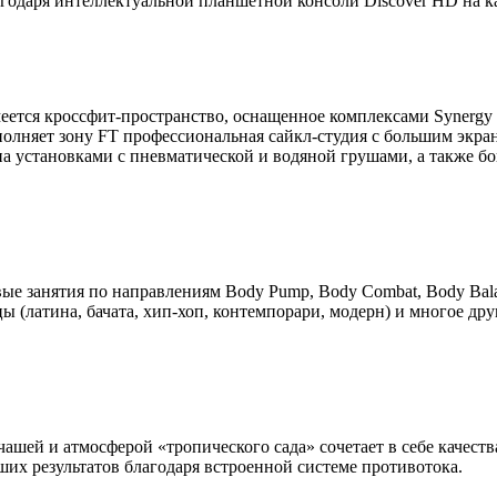
агодаря интеллектуальной планшетной консоли Discover HD на 
 имеется кроссфит-пространство, оснащенное комплексами Synergy
полняет зону FT профессиональная
сайкл-студия
с большим экра
а установками с пневматической и водяной грушами, а также бо
занятия по направлениям Body Pump, Body Combat, Body Balance
нцы (латина, бачата, хип-хоп, контемпорари, модерн) и многое дру
шей и атмосферой «тропического сада» сочетает в себе качеств
их результатов благодаря встроенной системе противотока.