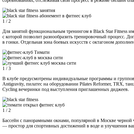
соревнованиях, отслеживая свой прогресс в режиме онлайн бл
1
/ 2
Для занятий
функциональным тренингом
в Black Star Fitness
с которой позволит разнообразить тренировочный процесс. До
в гонки. Отдельная
зона боевых искусств
с октагоном дополнен
1
/ 3
В клубе предусмотрены индивидуальные программы и групповые 
Antigravity, пилатес на оборудовании Pilates Reformer, TRX, та
Cycling вечеринки под выступления приглашенных диджеев.
1
/ 2
Бассейн
с панорамными окнами, популярной в Москве черной ча
— простор для спортивных достижений в воде и улучшения ваш