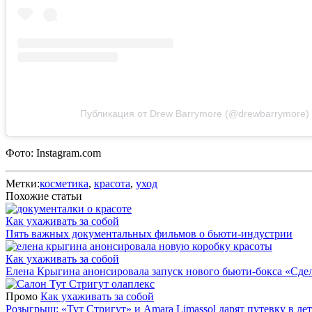
Публикация от Drew Barrymore (@drewbarrymore)
Фото: Instagram.com
Метки:
косметика
,
красота
,
уход
Похожие статьи
Как ухаживать за собой
Пять важных документальных фильмов о бьюти-индустрии
Как ухаживать за собой
Елена Крыгина анонсировала запуск нового бьюти-бокса «Сдел
Промо
Как ухаживать за собой
Розыгрыш: «Тут Стригут» и Amara Limassol дарят путевку в лет.