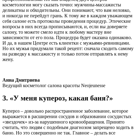
косметологии могу сказать точно: мужчины-массажисты
деликатны и обходительны. Они понимают, что вам неловко,
и никогда не перейдут грань. К тому же в каждом уважающем
себя салоне есть протоколы проведения процедур. Этические
вопросы в них всегда прописываются, и, если вы доверяете
салону, то можете смело идти к любому мастеру вне
зависимости от его пола. Процедура будет оказана одинаково.
И да, в нашем Центре есть клиентки с мужьями-ревнивцами.
Но их мужья придумали такой рецепт: сначала сходить самому
на разведку к массажисту и только потом отправлять к нему
жену.
Анна Дмитриева
Ведущий косметолог салона красоты Neojeunesse
3. «У меня купероз, какая баня?»
Купероз – довольно распространенное заболевание, которое
выражается в расширении сосудов и образовании сосудистых
«звездочек» из-за нарушенного кровообращения. Принято
считать, что людям с подобным диагнозом запрещено ходить в
баню. Но это совершенно не так. Главное – делать все