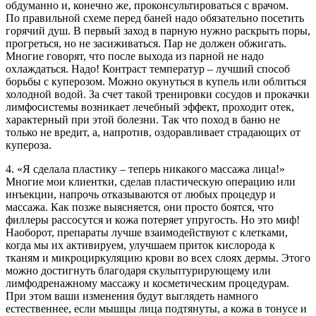
обдуманно и, конечно же, проконсультироваться с врачом.
По правильной схеме перед баней надо обязательно посетить
горячий душ. В первый заход в парную нужно раскрыть поры,
прогреться, но не засиживаться. Пар не должен обжигать.
Многие говорят, что после выхода из парной не надо
охлаждаться. Надо! Контраст температур – лучший способ
борьбы с куперозом. Можно окунуться в купель или облиться
холодной водой. За счет такой тренировки сосудов и прокачки
лимфосистемы возникает лечебный эффект, проходит отек,
характерный при этой болезни. Так что поход в баню не
только не вредит, а, напротив, оздоравливает страдающих от
купероза.
4. «Я сделала пластику – теперь никакого массажа лица!»
Многие мои клиентки, сделав пластическую операцию или
инъекции, напрочь отказываются от любых процедур и
массажа. Как позже выясняется, они просто боятся, что
филлеры рассосутся и кожа потеряет упругость. Но это миф!
Наоборот, препараты лучше взаимодействуют с клетками,
когда мы их активируем, улучшаем приток кислорода к
тканям и микроциркуляцию крови во всех слоях дермы. Этого
можно достигнуть благодаря скульптурирующему или
лимфодренажному массажу и косметическим процедурам.
При этом ваши изменения будут выглядеть намного
естественнее, если мышцы лица подтянуты, а кожа в тонусе и