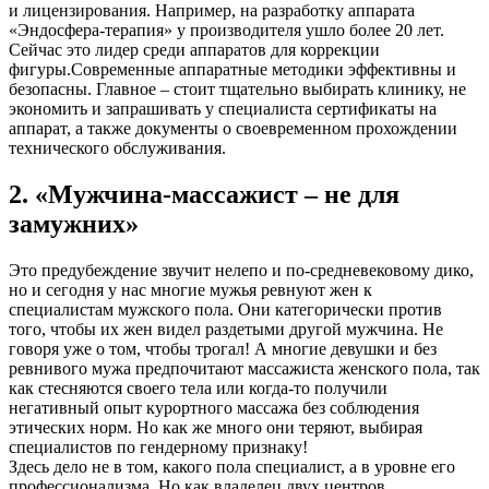
и лицензирования. Например, на разработку аппарата
«Эндосфера-терапия» у производителя ушло более 20 лет.
Сейчас это лидер среди аппаратов для коррекции
фигуры.Современные аппаратные методики эффективны и
безопасны. Главное – стоит тщательно выбирать клинику, не
экономить и запрашивать у специалиста сертификаты на
аппарат, а также документы о своевременном прохождении
технического обслуживания.
2. «Мужчина-массажист – не для
замужних»
Это предубеждение звучит нелепо и по-средневековому дико,
но и сегодня у нас многие мужья ревнуют жен к
специалистам мужского пола. Они категорически против
того, чтобы их жен видел раздетыми другой мужчина. Не
говоря уже о том, чтобы трогал! А многие девушки и без
ревнивого мужа предпочитают массажиста женского пола, так
как стесняются своего тела или когда-то получили
негативный опыт курортного массажа без соблюдения
этических норм. Но как же много они теряют, выбирая
специалистов по гендерному признаку!
Здесь дело не в том, какого пола специалист, а в уровне его
профессионализма. Но как владелец двух центров