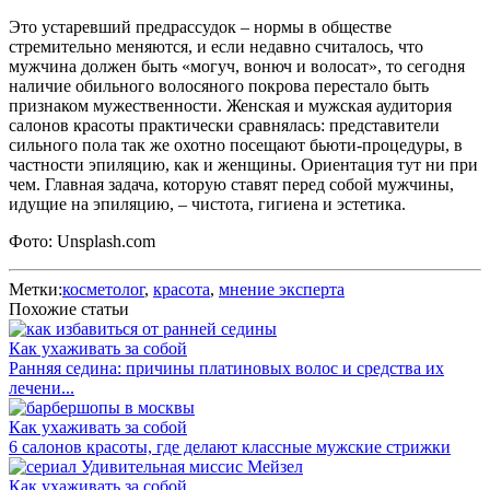
Это устаревший предрассудок – нормы в обществе
стремительно меняются, и если недавно считалось, что
мужчина должен быть «могуч, вонюч и волосат», то сегодня
наличие обильного волосяного покрова перестало быть
признаком мужественности. Женская и мужская аудитория
салонов красоты практически сравнялась: представители
сильного пола так же охотно посещают бьюти-процедуры, в
частности эпиляцию, как и женщины. Ориентация тут ни при
чем. Главная задача, которую ставят перед собой мужчины,
идущие на эпиляцию, – чистота, гигиена и эстетика.
Фото: Unsplash.com
Метки:
косметолог
,
красота
,
мнение эксперта
Похожие статьи
Как ухаживать за собой
Ранняя седина: причины платиновых волос и средства их
лечени...
Как ухаживать за собой
6 салонов красоты, где делают классные мужские стрижки
Как ухаживать за собой