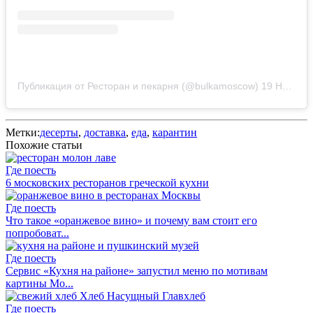
Публикация от Ресторан и пекарня (@bulkamoscow)
19 Ноя 2019 в 1:43 PST
Метки:
десерты
,
доставка
,
еда
,
карантин
Похожие статьи
Где поесть
6 московских ресторанов греческой кухни
Где поесть
Что такое «оранжевое вино» и почему вам стоит его
попробоват...
Где поесть
Сервис «Кухня на районе» запустил меню по мотивам
картины Мо...
Где поесть