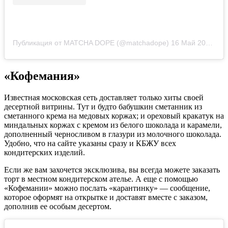
Публикация от MATCHA DOPE (@matchadope)
16 Май 2020 в 10:18 PDT
«Кофемания»
Известная московская сеть доставляет только хиты своей
десертной витрины. Тут и будто бабушкин сметанник из
сметанного крема на медовых коржах; и ореховый кракатук на
миндальных коржах с кремом из белого шоколада и карамели,
дополненный черносливом в глазури из молочного шоколада.
Удобно, что на сайте указаны сразу и КБЖУ всех
кондитерских изделий.
Если же вам захочется эксклюзива, вы всегда можете заказать
торт в местном кондитерском ателье. А еще с помощью
«Кофемании» можно послать «карантинку» — сообщение,
которое оформят на открытке и доставят вместе с заказом,
дополнив ее особым десертом.