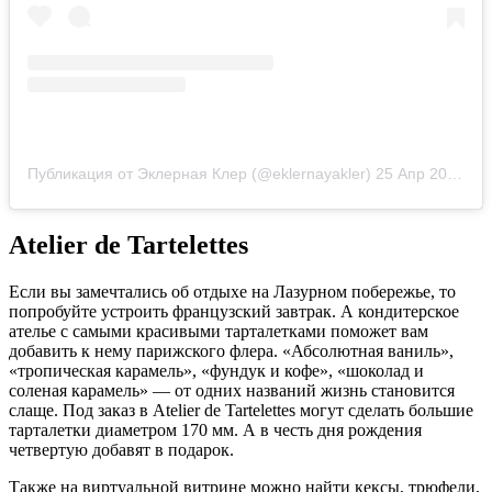
Публикация от Эклерная Клер (@eklernayakler)
25 Апр 2020 в 3:27 PDT
Atelier de Tartelettes
Если вы замечтались об отдыхе на Лазурном побережье, то
попробуйте устроить французский завтрак. А кондитерское
ателье с самыми красивыми тарталетками поможет вам
добавить к нему парижского флера. «Абсолютная ваниль»,
«тропическая карамель», «фундук и кофе», «шоколад и
соленая карамель» — от одних названий жизнь становится
слаще. Под заказ в Atelier de Tartelettes могут сделать большие
тарталетки диаметром 170 мм. А в честь дня рождения
четвертую добавят в подарок.
Также на виртуальной витрине можно найти кексы, трюфели,