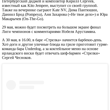
Петербургский диджей и композитор Кирилл Сергеев,
известный как Kito Jempere, выступит со своей группой.
Также на вечеринке сыграют Kate NV, Дима Пантюшин,
Даниил Брод (Pompeya), Аня Захарова («Не твое дело») и Юра
Макарычев (On-The-Go).
29 мая, можно будет посмотреть на большом экране финал
Лиги чемпионов с комментариями Нобеля Арустамяна.
А 30 мая, в 16.00, в баре «Стрелка» начнется барбекю-день.
Хот-доги и другие уличные блюда на гриле приготовит гурме-
команда бара Underdog, а за коктейльное меню на основе
ирландского виски будет отвечать шеф-бармен «Стрелки»
Сергей Чесноков.