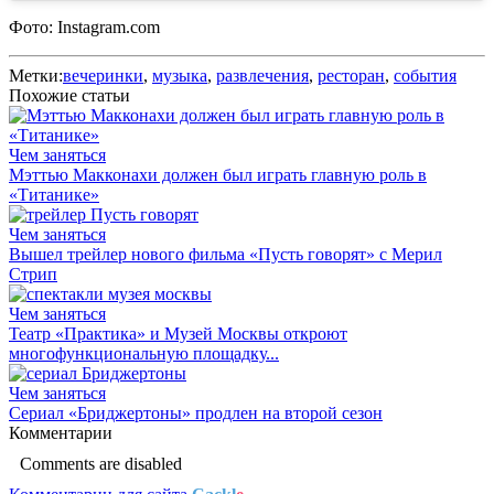
Фото: Instagram.com
Метки:
вечеринки
,
музыка
,
развлечения
,
ресторан
,
события
Похожие статьи
Чем заняться
Мэттью Макконахи должен был играть главную роль в
«Титанике»
Чем заняться
Вышел трейлер нового фильма «Пусть говорят» с Мерил
Стрип
Чем заняться
Театр «Практика» и Музей Москвы откроют
многофункциональную площадку...
Чем заняться
Cериал «Бриджертоны» продлен на второй сезон
Комментарии
Comments are disabled