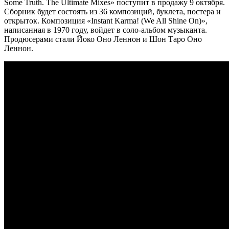
Some Truth. The Ultimate Mixes» поступит в продажу 9 октября.
Сборник будет состоять из 36 композиций, буклета, постера и
открыток. Композиция «Instant Karma! (We All Shine On)»,
написанная в 1970 году, войдет в соло-альбом музыканта.
Продюсерами стали Йоко Оно Леннон и Шон Таро Оно
Леннон.