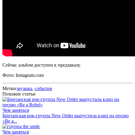
Сейчас альбом доступен к предзаказу.
Фото: Instagram.com
Метки:
музыка
,
события
Похожие статьи
Чем заняться
Британская рок-группа New Order выпустила клип на песню
«Be a...
Чем заняться