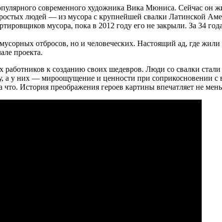
популярного современного художника Вика Мюниса. Сейчас он жи
ростых людей — из мусора с крупнейшей свалки Латинской Аме
ртировщиков мусора, пока в 2012 году его не закрыли. За 34 го
усорных отбросов, но и человеческих. Настоящий ад, где жили 
але проекта.
работников к созданию своих шедевров. Люди со свалки стали 
, а у них — мироощущение и ценности при соприкосновении с в
за что. История преображения героев картины впечатляет не ме