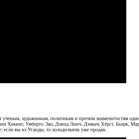
 ученым, художникам, политикам и прочим знаменитостям один 
ен Хокинг, Умберто Эко, Дэвид Линч, Дэмьен Хёрст, Бьорк, Мар
е: если вы из Уганды, то холодильник уже продан.