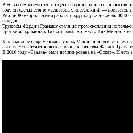
В «Свалке» запечатлен процесс создания одного из проектов 
году он сделал серию масштабных инсталляций — портретов п
Рио-де-Жанейро. На нем работали круглосуточно около 3000 со
отходов.
Трущобы Жардин Грамашу стали центром скопления не только м
процветал криминал. Так описывал это место Вик Мюнис в нач
Как и многие современные авторы, Мюнис привлекает наемных 
фильма меняется отношение творца к жителям Жардин Грамашу
В 2010 году «Свалка» была номинирована на «Оскар». И есть 