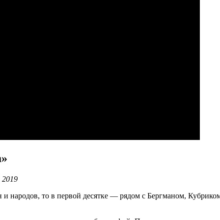
а»
 2019
н и народов, то в первой десятке — рядом с Бергманом, Кубри