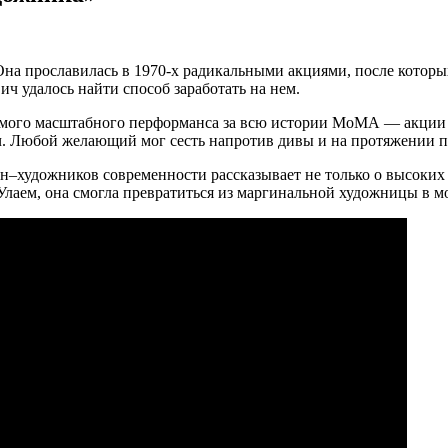
 прославилась в 1970-х радикальными акциями, после которых 
ч удалось найти способ заработать на нем.
амого масштабного перформанса за всю истории МоМА — акции 
 Любой желающий мог сесть напротив дивы и на протяжении пол
н–художников современности рассказывает не только о высоких м
Улаем, она смогла превратиться из маргинальной художницы в м