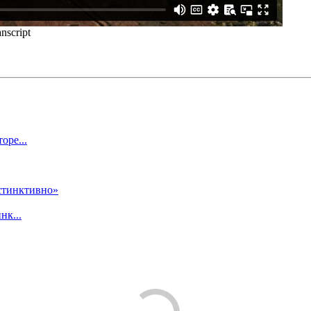
оре...
нк...