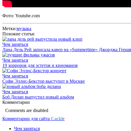
Фото: Youtube.com
Метки:
музыка
Похожие статьи
Чем заняться
Лана Дель Рей записала кавер на «Summertime» Джорджа Гершв
Чем заняться
19 хорроров для эстетов и киноманов
Чем заняться
Софи Эллис-Бекстор выступит в Москве
Чем заняться
Боб Дилан выпустил новый альбом
Комментарии
Comments are disabled
Комментарии для сайта
Cackl
e
Чем заняться