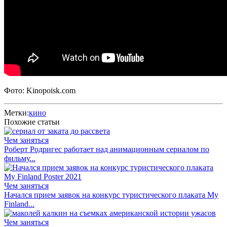
Фото: Kinopoisk.com
Метки:
кино
Похожие статьи
Чем заняться
Роберт Родригес работает над анимационным сериалом по
фильму...
Чем заняться
Начался прием заявок на конкурс туристического плаката My
Finland...
Чем заняться