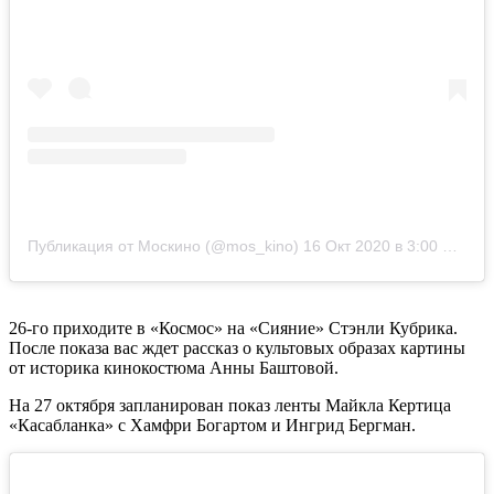
Публикация от Москино (@mos_kino)
16 Окт 2020 в 3:00 PDT
26-го приходите в «Космос» на «Сияние» Стэнли Кубрика.
После показа вас ждет рассказ о культовых образах картины
от историка кинокостюма Анны Баштовой.
На 27 октября запланирован показ ленты Майкла Кертица
«Касабланка» с Хамфри Богартом и Ингрид Бергман.