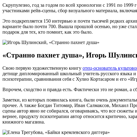
Скрупулезно, год за годом по всей хронологии с 1991 по 1999 
участниками рейв-сцены, сбор визуального материала, включа
Это подкрепляется 150 интервью и почти тысячей редких архив
варианте было почти 700. Вышла прошлой осенью, но уже ста
подарок для тех, кто помнит, как это было.
«Странно пахнет душа», Игорь Шулинск
Свою первую художественную книгу
отец-основатель культов
детище дипломированный школьный учитель русского языка и 
психотерапии, сравнивания себя с Хулио Кортасаром и его «Иг
Впрочем, сходство и правда есть. Фактически это не роман, а с
Заметки, из которых появилась книга, были очень документальн
прочее. А также Богдан Титомир, Иван Салмаксов, Михаил Про
сцены автор явно не собирался, оговариваясь, что все сюжеты 
вернее, продукту психотерапии автор относится критично, хар
книжного магазина.