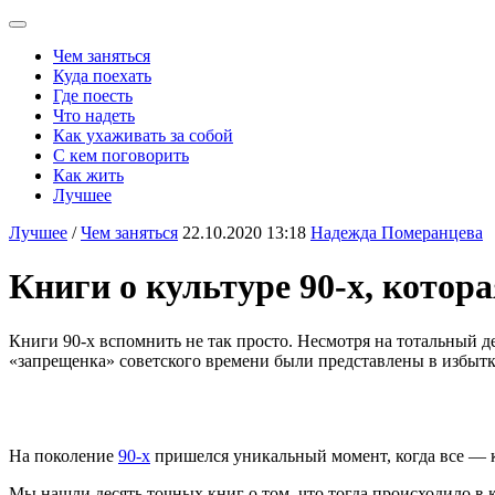
Чем заняться
Куда поехать
Где поесть
Что надеть
Как ухаживать за собой
С кем поговорить
Как жить
Лучшее
Лучшее
/
Чем заняться
22.10.2020 13:18
Надежда Померанцева
Книги о культуре 90-х, котора
Книги 90-х вспомнить не так просто. Несмотря на тотальный 
«запрещенка» советского времени были представлены в избытке
На поколение
90-х
пришелся уникальный момент, когда все — как
Мы нашли десять точных книг о том, что тогда происходило в 