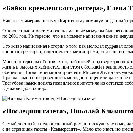
«Байки кремлевского диггера», Елена Т
Наш ответ американскому «Карточному домику», изданный при 
Откровенные и местами очень смешные мемуары бывшего полити
по 2001 год. Интересно, что на момент написания книги девушк
Это живо написанная история о том, как молодая кудрявая бло
японский ресторан, кокетничает с министрами, спит по пять час
Много интересных бытовых подробностей, подтверждающих тот 
жизнь в высоких кабинетах, при этом с большей правдивостью,
обвинили. Тогдашний министр печати Михаил Лесин без удовол
Правда, юмор и откровенность молодости оценили далеко не все
Трегубова намек поняла правильно: выпустила из остатков со
где живет до сих пор.
«Последняя газета», Николай Климонто
Самый честный и недооцененный роман про культуру и медиа 9
е на страницах газеты «Коммерсантъ». Мало кто знает, но имен