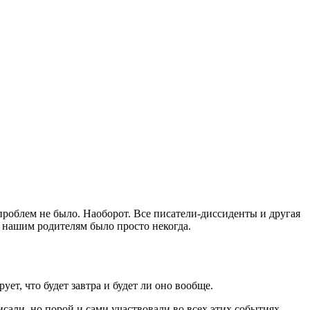
проблем не было. Наоборот. Все писатели-диссиденты и другая
ь нашим родителям было просто некогда.
ет, что будет завтра и будет ли оно вообще.
сали, но порой и сами участвовали во всех этих событиях.