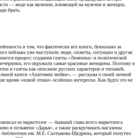
 части — моде как явлении, влияющей на мужчин и женщин,
адо брать.
енность в том, что фактически все книги, буквально за
ного пейзажа уже выступали люди, сюжеты, ситуации и другая
ывается процесс создания газеты «Лимонка» и политической
 и вечеринки, его окружали самые красивые женщины. Поэтому и
ии и газеты как описание русских характеров и типажей,
тдельной книги «Анатомия любви», — рассказы о своей личной
е время «новой этики» особенно интересно. Как будто это не
о написал ее маркетолог — бывший глава всего маркетинга
пиво и пельмени «Дарья», а также раскручивать магазины
й библиотеки им. М.Е. Салтыкова-Щедрина, который попутно