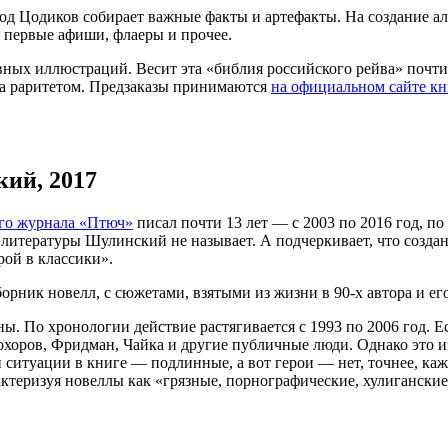
год Цодиков собирает важные факты и артефакты. На создание ал
я первые афиши, флаеры и прочее.
ных иллюстраций. Весит эта «библия российского рейва» почти 3
ла раритетом. Предзаказы принимаются
на официальном сайте к
ий, 2017
ого журнала «Птюч»
писал почти 13 лет — с 2003 по 2016 год, по
литературы Шулинский не называет. А подчеркивает, что созд
рой в классики».
борник новелл, с сюжетами, взятыми из жизни в 90-х автора и ег
ы. По хронологии действие растягивается с 1993 по 2006 год. Е
хоров, Фридман, Чайка и другие публичные люди. Однако это и
и ситуации в книге — подлинные, а вот герои — нет, точнее, ка
актеризуя новеллы как «грязные, порнографические, хулигански