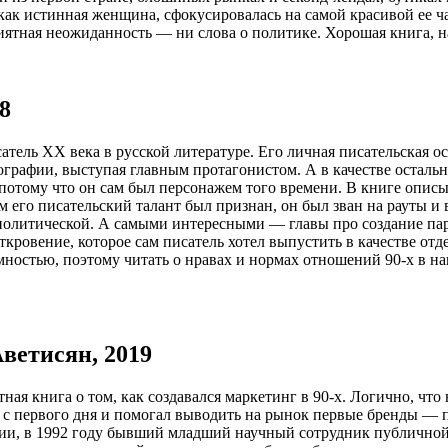
, как истинная женщина, сфокусировалась на самой красивой ее
иятная неожиданность — ни слова о политике. Хорошая книга, н
8
ь XX века в русской литературе. Его личная писательская особ
ографии, выступая главным протагонистом. А в качестве осталь
, потому что он сам был персонажем того времени. В книге опис
том его писательский талант был признан, он был зван на рауты
политической. А самыми интересными — главы про создание парт
ткровение, которое сам писатель хотел выпустить в качестве о
остью, поэтому читать о нравах и нормах отношений 90-х в наш
ветисян, 2019
ная книга о том, как создавался маркетинг в 90-х. Логично, чт
е с первого дня и помогал выводить на рынок первые бренды — 
фии, в 1992 году бывший младший научный сотрудник публично