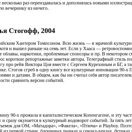
 несколько раз переиздавалась и дополнялась новыми иллюстрац
ую вечеринку из ничего.
ья Стогофф, 2004
сийским Хантером Томпсоном. Всю жизнь — в мрачной культурно
, хотя и вышел раньше на семь лет. Если у Хааса — ретровоспо
 облавы, наркотики, проблемные спонсоры и пр. В некотором см
юс короткие репортажные заметки автора. Телеграфный стиль п
игу про рейв Виктора Цоя вместе с Сергеем Курехиным и БГ, а т
ке. Стогов сгреб в одну книгу все культурные инновации 90-х П
ниями и датами. В общем, как бы ни считал себя автор писателе
ности сравнить версии событий.
ину 90-х прожила в капиталистическом Копенгагене, и эту част
у и сразу окунается в культурный водоворот событий. За пять ле
емок для ОМ, «Матадора», «Факела», «Птюча» и Playboy. Поэто
ной из первой стране, блошиных рынках и секонд-хендах, бутика