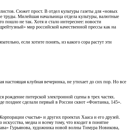
листов. Сюжет прост. В отдел культуры газеты для «новых
ые труды. Милейшая начальница отдела культуры, валютные
о пошло не так. Хотя и стало интереснее: новости
одрейтузный» мир российской качественной прессы как на
тельно, если хотите понять, из какого сора растут эти
я настоящая клубная вечеринка, не утихает до сих пор. Но все
ся рождение питерской электронной сцены в трех частях.
де позднее сделали первый в России сквот «Фонтанка, 145».
Корпорации счастья» и других проектах Хааса и его друзей.
 искусства, медиа и всему тому, что входит в понятие
тава» Гурьянова, художника новой волны Тимура Новикова,