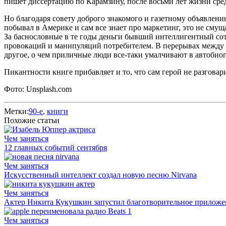
пишет диссертацию по Карамзину, после восьми лет жизни среди
Но благодаря совету доброго знакомого и газетному объявлению
побывал в Америке и сам все знает про маркетинг, это не смуща
За баснословные в те годы деньги бывший интеллигентный со
провокаций и манипуляций потребителем. В перерывах между
другое, о чем приличные люди все-таки умалчивают в автобио
Пикантности книге прибавляет и то, что сам герой не разговар
Фото: Unsplash.com
Метки:
90-е
,
книги
Похожие статьи
Чем заняться
12 главных событий сентября
Чем заняться
Искусственный интеллект создал новую песню Nirvana
Чем заняться
Актер Никита Кукушкин запустил благотворительное приложен
Чем заняться