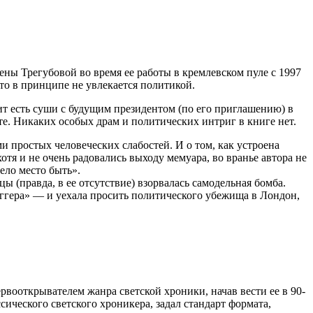
ы Трегубовой во время ее работы в кремлевском пуле с 1997
кто в принципе не увлекается политикой.
ит есть суши с будущим президентом (по его приглашению) в
зете. Никаких особых драм и политических интриг в книге нет.
простых человеческих слабостей. И о том, как устроена
тя и не очень радовались выходу мемуара, во вранье автора не
ело место быть».
 (правда, в ее отсутствие) взорвалась самодельная бомба.
ггера» — и уехала просить политического убежища в Лондон,
вооткрывателем жанра светской хроники, начав вести ее в 90-
сического светского хроникера, задал стандарт формата,