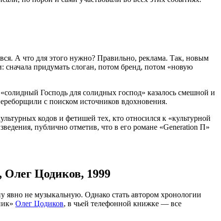
вся. А что для этого нужно? Правильно, реклама. Так, новым
: сначала придумать слоган, потом бренд, потом «новую
 «солидный Господь для солидных господ» казалось смешной и
 переборщили с поиском источников вдохновения.
ультурных кодов и фетишей тех, кто относился к «культурной
ведения, публично отметив, что в его романе «Generation П»
 Олег Цодиков, 1999
ну явно не музыкальную. Однако стать автором хронологии
аник»
Олег Цодиков
, в чьей телефонной книжке — все