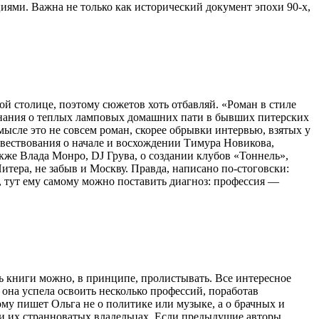
иями. Важна не только как исторический документ эпохи 90-х,
й столице, поэтому сюжетов хоть отбавляй. «Роман в стиле
минания о теплых ламповых домашних пати в бывших питерских
ысле это не совсем роман, скорее обрывки интервью, взятых у
овествования о начале и восхождении Тимура Новикова,
акже Влада Монро, DJ Грува, о создании клубов «Тоннель»,
итера, не забыв и Москву. Правда, написано по-стоговски:
м, тут ему самому можно поставить диагноз: профессия —
ь книги можно, в принципе, пролистывать. Все интересное
т она успела освоить несколько профессий, поработав
му пишет Ольга не о политике или музыке, а о брачных и
х и их странноватых владельцах. Если предыдущие авторы