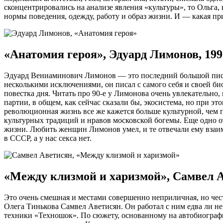
сконцентрировались на анализе явления «культуры», то Ольга
нормы поведения, одежду, работу и образ жизни. И — какая пр
«Анатомия героя», Эдуард Лимонов, 199
Эдуард Вениаминович Лимонов — это последний большой писател
несколькими исключениями, он писал с самого себя и своей би
повестка дня. Читать про 90-е у Лимонова очень увлекательно
партии, в общем, как сейчас сказали бы, экосистема, но при э
революционная жизнь все же кажется больше культурной, чем 
культурных традиций и нравов московской богемы. Еще одно о
жизни. Любить женщин Лимонов умел, и те отвечали ему взаимн
в СССР, а у нас секса нет.
«Между клизмой и харизмой», Самвел А
Это очень смешная и местами совершенно неприличная, но чест
Олега Тинькова Самвел Аветисян. Он работал с ним едва ли н
техники «Техношок». По сюжету, основанному на автобиогра