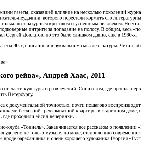
жизни газеты, оказавшей влияние на несколько поколений журна
исатель-неудачник, которого перестали кормить его литературн
е только литературным критиком и успешным человеком. Но что-т
подковерные интриги за попадание на полосу. В общем, весь «п
ал Сергей Довлатов, но это было слишком давно, еще в 1980-х.
ты 90-х, списанный в буквальном смысле с натуры. Читать обяза
ого рейва», Андрей Хаас, 2011
по части культуры и развлечений. Спор о том, где прошла перва
ить Петербургу.
аса с документальной точностью, почти пошагово воспроизводит
жниками бесхозной трехкомнатной квартиры в старинном доме, г
, где проходили эйсид-вечеринки.
но-клуба «Тоннель». Заканчивается все рассказом о появлении «
я уделено не только музыке, но моде, становлению современного
ды вроде барабанщика и очень хорошего художника Георгия «Гус