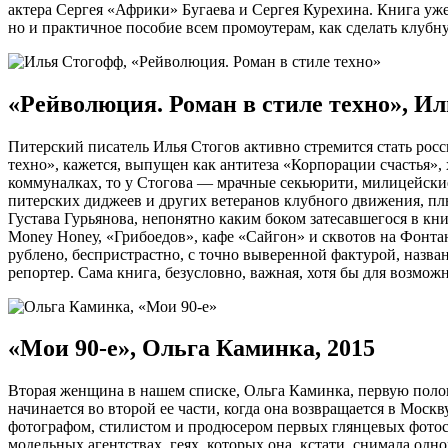
актера Сергея «Африки» Бугаева и Сергея Курехина. Книга уже
но и практичное пособие всем промоутерам, как сделать клубн
«Рейволюция. Роман в стиле техно», Ил
Питерский писатель Илья Стогов активно стремится стать рос
техно», кажется, выпущен как антитеза «Корпорации счастья»
коммуналках, то у Стогова — мрачные секьюрити, милицейские
питерских диджеев и других ветеранов клубного движения, пл
Густава Гурьянова, непонятно каким боком затесавшегося в кн
Money Ноnеу, «Грибоедов», кафе «Сайгон» и сквотов на Фонтан
рублено, беспристрастно, с точно выверенной фактурой, назва
репортер. Сама книга, безусловно, важная, хотя бы для возмож
«Мои 90-е», Ольга Каминка, 2015
Вторая женщина в нашем списке, Ольга Каминка, первую полов
начинается во второй ее части, когда она возвращается в Москв
фотографом, стилистом и продюсером первых глянцевых фотосъ
модельных агентствах, геях, которых она, кстати, снимала од