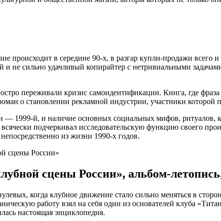
е происходит в середине 90-х, в разгар купли-продажи всего и 
й и не сильно удачливый копирайтер с нетривиальными задачами
 остро переживали кризис самоидентификации. Книга, где фраза
й роман о становлении рекламной индустрии, участники которой
и — 1999-й, и наличие основных социальных мифов, ритуалов, к
, всячески подчеркивал исследовательскую функцию своего произ
 непосредственно из жизни 1990-х годов.
лубной сцены России», альбом-летопись,
улевых, когда клубное движение стало сильно меняться в сторо
ническую работу взял на себя один из основателей клуба «Тит
илась настоящая энциклопедия.