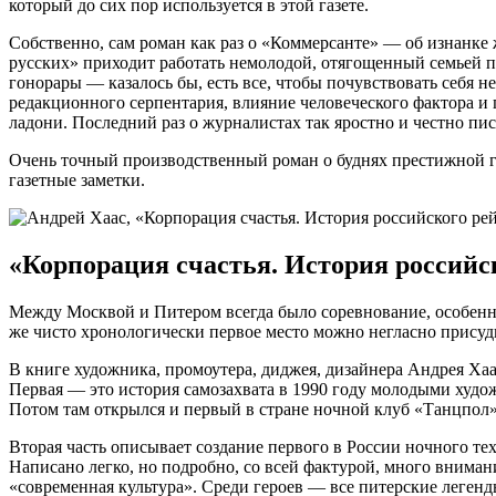
который до сих пор используется в этой газете.
Собственно, сам роман как раз о «Коммерсанте» — об изнанке 
русских» приходит работать немолодой, отягощенный семьей п
гонорары — казалось бы, есть все, чтобы почувствовать себя н
редакционного серпентария, влияние человеческого фактора и 
ладони. Последний раз о журналистах так яростно и честно пис
Очень точный производственный роман о буднях престижной газе
газетные заметки.
«Корпорация счастья. История российск
Между Москвой и Питером всегда было соревнование, особенно 
же чисто хронологически первое место можно негласно присуд
В книге художника, промоутера, диджея, дизайнера Андрея Ха
Первая — это история самозахвата в 1990 году молодыми худо
Потом там открылся и первый в стране ночной клуб «Танцпол»
Вторая часть описывает создание первого в России ночного тех
Написано легко, но подробно, со всей фактурой, много внимани
«современная культура». Среди героев — все питерские леген