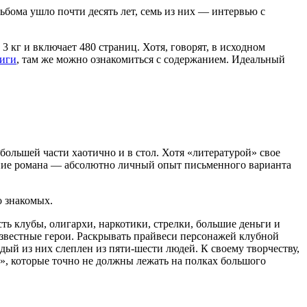
ьбома ушло почти десять лет, семь из них — интервью с
 кг и включает 480 страниц. Хотя, говорят, в исходном
ниги
, там же можно ознакомиться с содержанием. Идеальный
 большей части хаотично и в стол. Хотя «литературой» свое
ание романа — абсолютно личный опыт письменного варианта
о знакомых.
сть клубы, олигархи, наркотики, стрелки, большие деньги и
звестные герои. Раскрывать прайвеси персонажей клубной
ждый из них слеплен из пяти-шести людей. К своему творчеству,
е», которые точно не должны лежать на полках большого