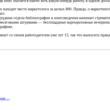
 книг пытается найти хоть какую-нибудь работу, в идеале долла
 находит место маркетолога за целых 800. Правда, о маркетинге
ет.
трудник отдела библиографии и книговедения начинает стремите
 мозговыми штурмами — беспощадные корпоративные вечеринки,
графиях.
ивает со своим работодателем уже лет 15, так что выносить прав
ие ...