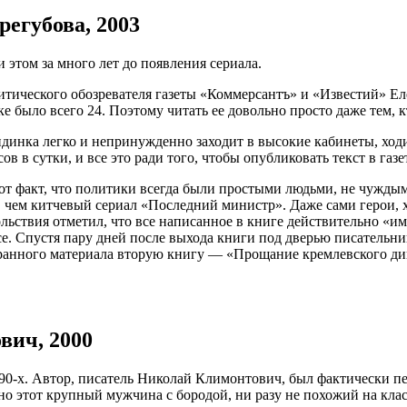
регубова, 2003
этом за много лет до появления сериала.
ческого обозревателя газеты «Коммерсантъ» и «Известий» Елен
е было всего 24. Поэтому читать ее довольно просто даже тем, 
ндинка легко и непринужденно заходит в высокие кабинеты, ход
ов в сутки, и все это ради того, чтобы опубликовать текст в га
факт, что политики всегда были простыми людьми, не чуждыми 
 чем китчевый сериал «Последний министр». Даже сами герои, хо
ьствия отметил, что все написанное в книге действительно «им
. Спустя пару дней после выхода книги под дверью писательницы
бранного материала вторую книгу — «Прощание кремлевского ди
вич, 2000
0-х. Автор, писатель Николай Климонтович, был фактически пер
но этот крупный мужчина с бородой, ни разу не похожий на клас