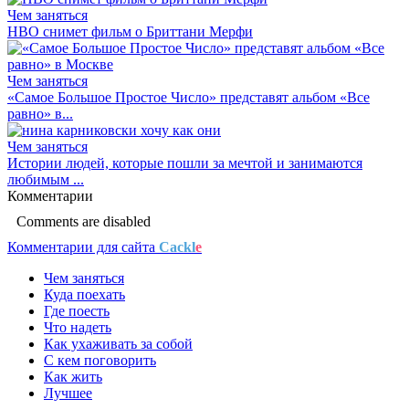
Чем заняться
HBO снимет фильм о Бриттани Мерфи
Чем заняться
«Самое Большое Простое Число» представят альбом «Все
равно» в...
Чем заняться
Истории людей, которые пошли за мечтой и занимаются
любимым ...
Комментарии
Comments are disabled
Комментарии для сайта
Cackl
e
Чем заняться
Куда поехать
Где поесть
Что надеть
Как ухаживать за собой
С кем поговорить
Как жить
Лучшее