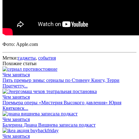
Фото: Apple.com
Метки:
гаджеты
,
события
Похожие статьи
Чем заняться
Пять премьер зимы: сериалы по Стивену Кингу, Терри
Пратчетту...
Чем заняться
Премьера оперы «‎Мистерия Высокого давления»‎ Юрия
Квятковск...
Чем заняться
Балерина Диана Вишнева записала подкаст
Чем заняться