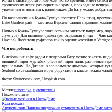
Когда в запасе достаточное количество времени, имеет смысл
тропических лесах: разноцветные храмы, прохладные пещеры, э
уважением относиться к паломникам. До Бату можно добраться
По возвращении в Куала-Лумпур посетите Парк птиц, прогуляй
Lake Gardens park — местном Версале, садово-парковом компл
Ночью в Куала-Лумпуре тоже есть чем заняться: например, поу
Лумпура). Для выпивки существует отдельная улица — Чангкат 
Havana). Любители руфтопов точно оценят коктейли в Vertigo: 
Что попробовать
В небольших кафе рядом с пещерами Бату можно заказать индий
овощной пирог муртабак, рисовый пирог идли, различные вари
пришельцам. На Джалан Алор возьмите димсамы, которых тут в
Seafood со свежайшими морепродуктами и классическим малайс
Фото: Shutterstock.com, Unsplash.com
Метки:
пересадка
,
путешествия
Похожие статьи
Куда поехать
Архиепископ Парижа предложил установить в Нотр-Даме витр