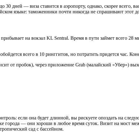
30 дней — виза ставится в аэропорту, однако, скорее всего, ва
ийском языке: таможенники почти никогда не спрашивают этот до
рибывает на вокзал KL Sentral. Время в пути займет всего 28 м
бойдется всего в 10 ринггитов, но потратить придется час. Коне
висит от пробок), через приложение Grab (малайский «Убер») вых
троль: если она будет длинной, вы рискуете опоздать на следу
ке города — они хороши в любое время суток. Визит на мост ме
 тропический сад с бассейном.