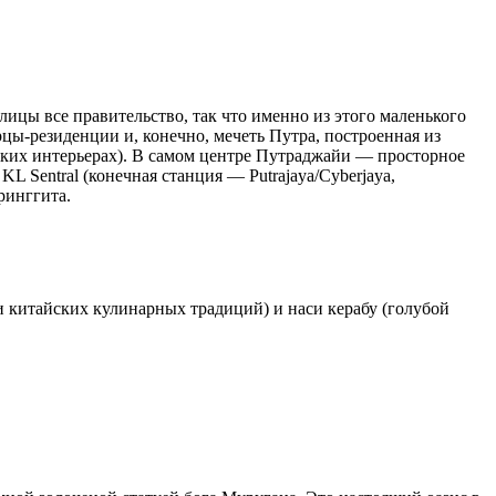
ицы все правительство, так что именно из этого маленького
цы-резиденции и, конечно, мечеть Путра, построенная из
мских интерьерах). В самом центре Путраджайи — просторное
L Sentral (конечная станция — Putrajaya/Cyberjaya,
ринггита.
и китайских кулинарных традиций) и наси керабу (голубой