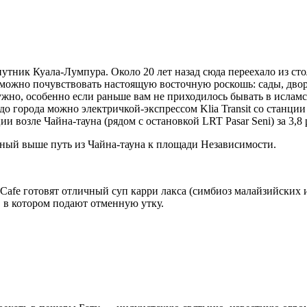
тник Куала-Лумпура. Около 20 лет назад сюда переехало из стол
 можно почувствовать настоящую восточную роскошь: сады, двор
нужно, особенно если раньше вам не приходилось бывать в исла
о города можно электричкой-экспрессом Klia Transit со станции K
и возле Чайна-тауна (рядом с остановкой LRT Pasar Seni) за 3,8 
ный выше путь из Чайна-тауна к площади Независимости.
 Cafe готовят отличный суп карри лакса (симбиоз малайзийских 
, в котором подают отменную утку.