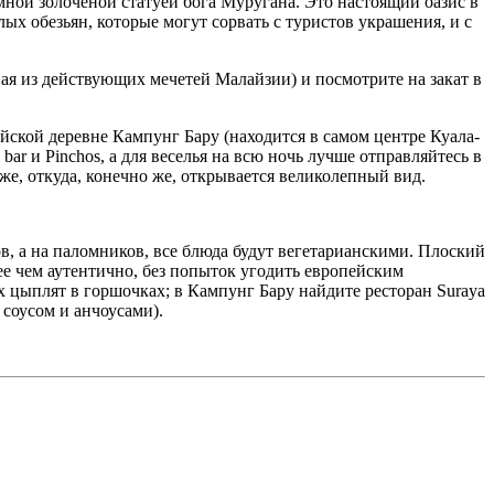
мной золоченой статуей бога Муругана. Это настоящий оазис в
х обезьян, которые могут сорвать с туристов украшения, и с
ая из действующих мечетей Малайзии) и посмотрите на закат в
йской деревне Кампунг Бару (находится в самом центре Куала-
r и Pinchos, а для веселья на всю ночь лучше отправляйтесь в
же, откуда, конечно же, открывается великолепный вид.
в, а на паломников, все блюда будут вегетарианскими. Плоский
е чем аутентично, без попыток угодить европейским
 цыплят в горшочках; в Кампунг Бару найдите ресторан Suraya
соусом и анчоусами).