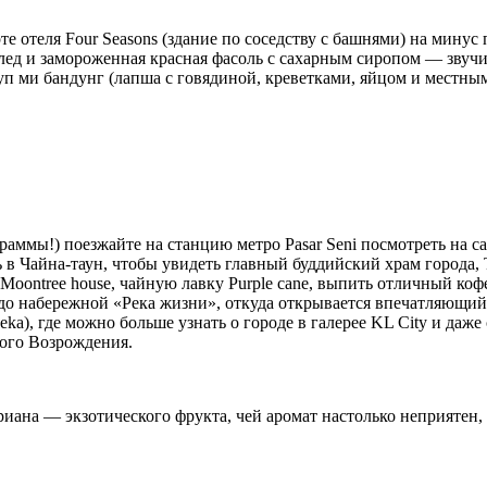
 отеля Four Seasons (здание по соседству с башнями) на минус п
лед и замороженная красная фасоль с сахарным сиропом — звучит
уп ми бандунг (лапша с говядиной, креветками, яйцом и местны
аммы!) поезжайте на станцию метро Pasar Seni посмотреть на 
в Чайна-таун, чтобы увидеть главный буддийский храм города, 
oontree house, чайную лавку Purple cane, выпить отличный кофе 
 до набережной «Река жизни», откуда открывается впечатляющи
eka), где можно больше узнать о городе в галерее KL City и д
кого Возрождения.
уриана — экзотического фрукта, чей аромат настолько неприятен,