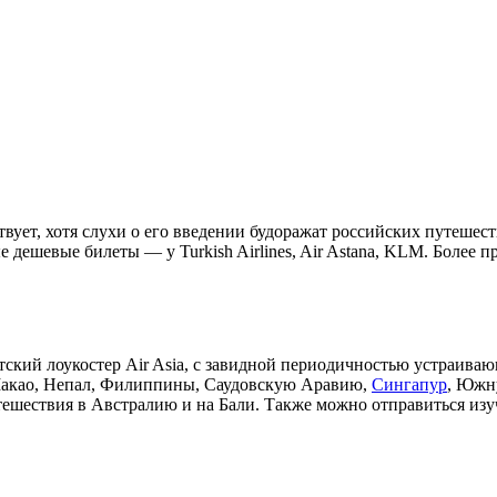
твует, хотя слухи о его введении будоражат российских путеше
дешевые билеты — у Turkish Airlines, Air Astana, KLM. Более пре
тский лоукостер Air Asia, с завидной периодичностью устраива
 Макао, Непал, Филиппины, Саудовскую Аравию,
Сингапур
, Южн
тешествия в Австралию и на Бали. Также можно отправиться изу