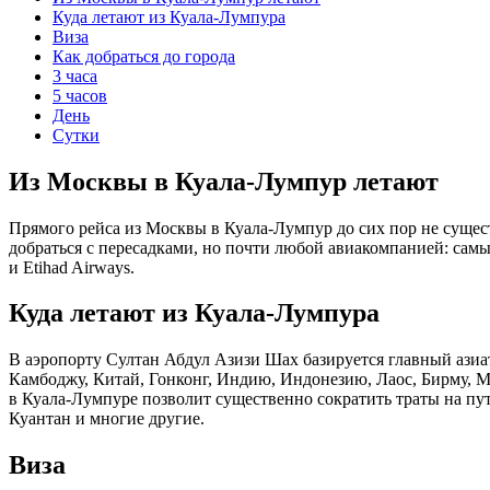
Куда летают из Куала-Лумпура
Виза
Как добраться до города
3 часа
5 часов
День
Сутки
Из Москвы в Куала-Лумпур летают
Прямого рейса из Москвы в Куала-Лумпур до сих пор не сущес
добраться с пересадками, но почти любой авиакомпанией: самые 
и Etihad Airways.
Куда летают из Куала-Лумпура
В аэропорту Султан Абдул Азизи Шах базируется главный азиа
Камбоджу, Китай, Гонконг, Индию, Индонезию, Лаос, Бирму,
в Куала-Лумпуре позволит существенно сократить траты на пу
Куантан и многие другие.
Виза