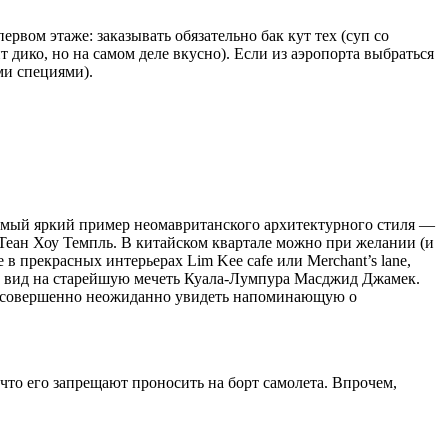
ервом этаже: заказывать обязательно бак кут тех (суп со
 дико, но на самом деле вкусно). Если из аэропорта выбраться
ми специями).
самый яркий пример неомавританского архитектурного стиля —
Теан Хоу Темпль. В китайском квартале можно при желании (и
в прекрасных интерьерах Lim Kee cafe или Merchant’s lane,
й вид на старейшую мечеть Куала-Лумпура Масджид Джамек.
аже совершенно неожиданно увидеть напоминающую о
 что его запрещают проносить на борт самолета. Впрочем,