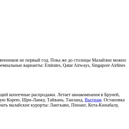
ственников не первый год. Пока же до столицы Малайзии можно
миальные варианты: Emirates, Qatar Airways, Singapore Airlines
ющий копеечные распродажи. Летает авиакомпания в Бруней,
ую Корею, Шри-Ланку, Тайвань, Таиланд,
Вьетнам
. Остановка
чать малайские курорты: Лангкави, Пинанг, Кота-Кинабалу,