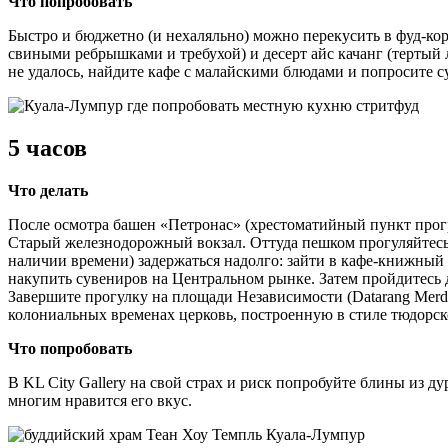
Что попробовать
Быстро и бюджетно (и нехаляльно) можно перекусить в фуд-корте
свиными ребрышками и требухой) и десерт айс качанг (тертый 
не удалось, найдите кафе с малайскими блюдами и попросите с
5 часов
Что делать
После осмотра башен «Петронас» (хрестоматийный пункт прогр
Старый железнодорожный вокзал. Оттуда пешком прогуляйтесь 
наличии времени) задержаться надолго: зайти в кафе-книжный M
накупить сувениров на Центральном рынке. Затем пройдитесь
Завершите прогулку на площади Независимости (Datarang Merd
колониальных временах церковь, построенную в стиле тюдорс
Что попробовать
В KL City Gallery на свой страх и риск попробуйте блины из д
многим нравится его вкус.