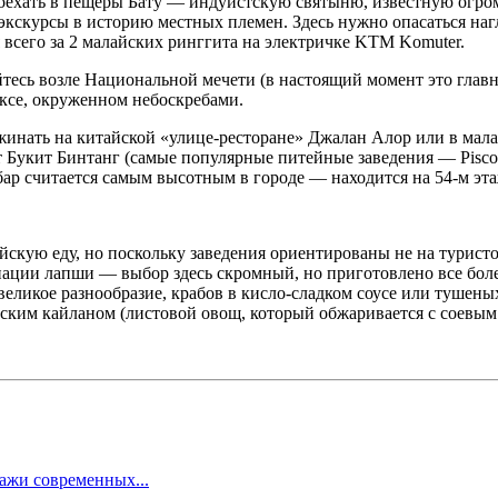
 поехать в пещеры Бату — индуистскую святыню, известную огро
кскурсы в историю местных племен. Здесь нужно опасаться наглы
 всего за 2 малайских ринггита на электричке KTM Komuter.
тесь возле Национальной мечети (в настоящий момент это главн
ексе, окруженном небоскребами.
жинать на китайской «улице-ресторане» Джалан Алор или в мала
Букит Бинтанг (самые популярные питейные заведения — Pisco ba
бар считается самым высотным в городе — находится на 54-м эта
скую еду, но поскольку заведения ориентированы не на туристо
ации лапши — выбор здесь скромный, но приготовлено все боле
еликое разнообразие, крабов в кисло-сладком соусе или тушеных
ким кайланом (листовой овощ, который обжаривается с соевым 
ажи современных...