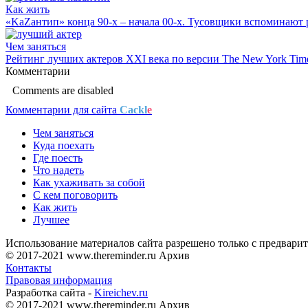
Как жить
«KaZaнтип» конца 90-х – начала 00-х. Тусовщики вспоминают р
Чем заняться
Рейтинг лучших актеров XXI века по версии The New York Tim
Комментарии
Comments are disabled
Комментарии для сайта
Cackl
e
Чем заняться
Куда поехать
Где поесть
Что надеть
Как ухаживать за собой
С кем поговорить
Как жить
Лучшее
Использование материалов сайта разрешено только с предварит
© 2017-2021 www.thereminder.ru Архив
Контакты
Правовая информация
Разработка сайта -
Kireichev.ru
© 2017-2021 www.thereminder.ru Архив