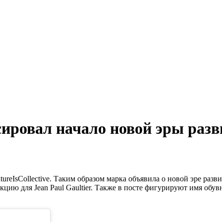
нсировал начало новой эры раз
utureIsCollective. Таким образом марка объявила о новой эре ра
цию для Jean Paul Gaultier. Также в посте фигурируют имя обувн