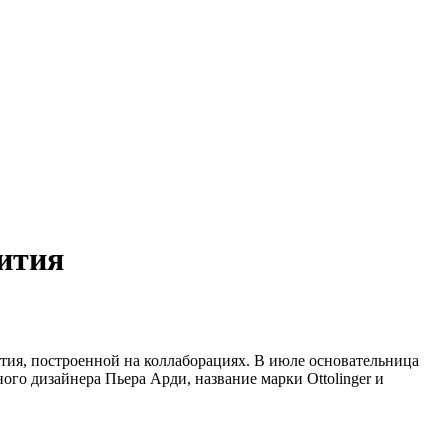
вития
звития, построенной на коллаборациях. В июле основательница
ого дизайнера Пьера Арди, название марки Ottolinger и