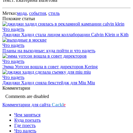
Текст: Екатерина Валетова
Метки:
мода
,
события
,
стиль
Похожие статьи
Что надеть
Джиджи Хадид стала лицом коллаборации Calvin Klein и Kith
Что надеть
Планы на выходные: куда пойти и что надеть
Что надеть
Эмма Уотсон вошла в совет директоров Kering
Что надеть
Джиджи Хадид сняла бекстейдж для Miu Miu
Комментарии
Comments are disabled
Комментарии для сайта
Cackl
e
Чем заняться
Куда поехать
Где поесть
Что надеть