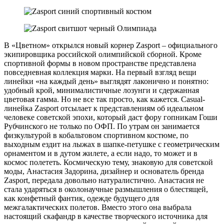
В «Цветном» открылся новый корнер Zasport – официального
экипировщика российской олимпийской сборной. Кроме
спортивной формы в новом пространстве представлена
повседневная коллекция марки. На первый взгляд вещи
линейки «на каждый день» выглядят лаконично и понятно:
удобный крой, минималистичные лозунги и сдержанная
цветовая гамма. Но не все так просто, как кажется. Casual-
линейка Zasport отсылает к представлениям об идеальном
человеке советской эпохи, который даст фору гопникам Гоши
Рубчинского не только по ОФП. По утрам он занимается
физкультурой в кобальтовом спортивном костюме, по
выходным ездит на лыжах в шапке-петушке с геометрическим
орнаментом и в дутом жилете, а если надо, то может и в
космос полететь. Космическую тему, знаковую для советской
моды, Анастасия Задорина, дизайнер и основатель бренда
Zasport, передала довольно натуралистично. Анастасия не
стала ударяться в околонаучные размышления о блестящей,
как конфетный фантик, одежде будущего для
межгалактических полетов. Вместо этого она выбрала
настоящий скафандр в качестве творческого источника для