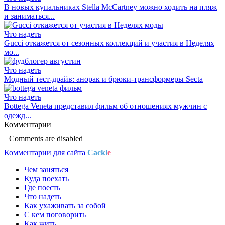
В новых купальниках Stella McCartney можно ходить на пляж
и заниматься...
Что надеть
Gucci откажется от сезонных коллекций и участия в Неделях
мо...
Что надеть
Модный тест-драйв: анорак и брюки-трансформеры Secta
Что надеть
Bottega Veneta представил фильм об отношениях мужчин с
одежд...
Комментарии
Comments are disabled
Комментарии для сайта
Cackl
e
Чем заняться
Куда поехать
Где поесть
Что надеть
Как ухаживать за собой
С кем поговорить
Как жить