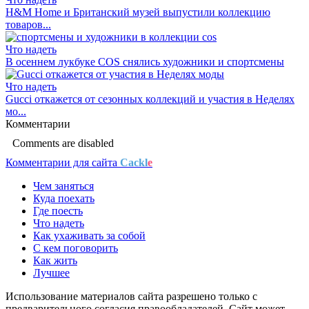
H&M Home и Британский музей выпустили коллекцию
товаров...
Что надеть
В осеннем лукбуке COS снялись художники и спортсмены
Что надеть
Gucci откажется от сезонных коллекций и участия в Неделях
мо...
Комментарии
Comments are disabled
Комментарии для сайта
Cackl
e
Чем заняться
Куда поехать
Где поесть
Что надеть
Как ухаживать за собой
С кем поговорить
Как жить
Лучшее
Использование материалов сайта разрешено только с
предварительного согласия правообладателей. Сайт может