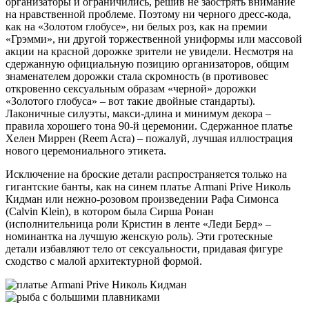
организаторы и ограничились, решив не заострять внимание
на нравственной проблеме. Поэтому ни черного дресс-кода,
как на «Золотом глобусе», ни белых роз, как на премии
«Грэмми», ни другой торжественной униформы или массовой
акции на красной дорожке зрители не увидели. Несмотря на
сдержанную официальную позицию организаторов, общим
знаменателем дорожки стала скромность (в противовес
откровенно сексуальным образам «черной» дорожки
«Золотого глобуса» – вот такие двойные стандарты).
Лаконичные силуэты, макси-длина и минимум декора –
правила хорошего тона 90-й церемонии. Сдержанное платье
Хелен Миррен (Reem Acra) – пожалуй, лучшая иллюстрация
нового церемониального этикета.
Исключение на броские детали распространяется только на
гигантские банты, как на синем платье Armani Prive Николь
Кидман или нежно-розовом произведении Рафа Симонса
(Calvin Klein), в котором была Сирша Ронан
(исполнительница роли Кристин в ленте «Леди Берд» –
номинантка на лучшую женскую роль). Эти гротескные
детали избавляют тело от сексуальности, придавая фигуре
сходство с малой архитектурной формой.