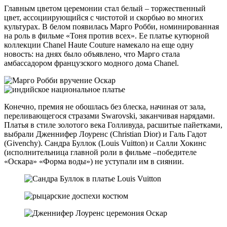
Главным цветом церемонии стал белый – торжественный
цвет, ассоциирующийся с чистотой и скорбью во многих
культурах. В белом появилась Марго Робби, номинированная
на роль в фильме «Тоня против всех». Ее платье кутюрной
коллекции Chanel Haute Couture намекало на еще одну
новость: на днях было объявлено, что Марго стала
амбассадором французского модного дома Chanel.
Конечно, премия не обошлась без блеска, начиная от зала,
переливающегося стразами Swarovski, заканчивая нарядами.
Платья в стиле золотого века Голливуда, расшитые пайетками,
выбрали Дженнифер Лоуренс (Christian Dior) и Галь Гадот
(Givenchy). Сандра Буллок (Louis Vuitton) и Салли Хокинс
(исполнительница главной роли в фильме –победителе
«Оскара» «Форма воды») не уступали им в сиянии.