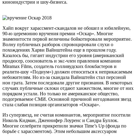
киноиндустрии и шоу-бизнеса.
Хайп вокруг харассмент-скандалов не обошел и юбилейную,
90-ю церемонию вручения премии «Оскар». Многие
знаменитости первой величины бойкотировали мероприятие.
Волну публичных разборок спровоцировали слухи о
похождениях Харви Вайнштейна еще в прошлом году.
Казалось бы, гигант индустрии его уровня (американский
продюсер, сооснователь и экс-член правления компании
Miramax Films, создатель голливудских блокбастеров и
реалити-шоу «Подиум») должен относиться к неприкасаемым
небожителям. Но из-за скандала Вайнштейн стал персоной
нон грата. Затем последовали другие признания. В некоторых
случаях публичные склоки отдают ханжеством, многие от них
порядком устали. Но только не американское общество,
подогреваемое СМИ. Основной причиной негодования звезд
стала слабая позиция организаторов «Оскара».
Из суперзвезд, не считая номинантов, мероприятие посетили
Николь Кидман, Дженнифер Лоуренс и Сандра Буллок.
Многие селебрити прикрепили значки Time’s Up (фонда по
борьбе с харассментом). Этим небольшим аксессуаром