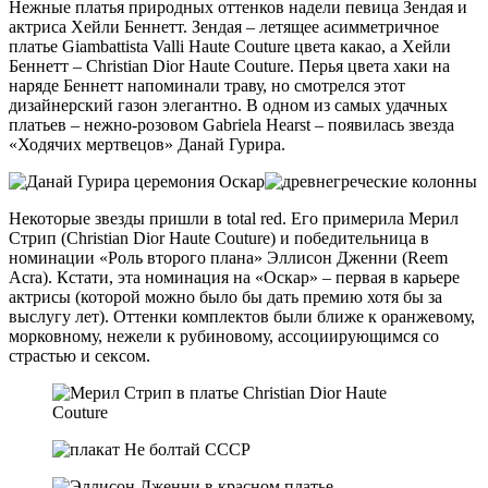
Нежные платья природных оттенков надели певица Зендая и
актриса Хейли Беннетт. Зендая – летящее асимметричное
платье Giambattista Valli Haute Couture цвета какао, а Хейли
Беннетт – Christian Dior Haute Couture. Перья цвета хаки на
наряде Беннетт напоминали траву, но смотрелся этот
дизайнерский газон элегантно. В одном из самых удачных
платьев – нежно-розовом Gabriela Hearst – появилась звезда
«Ходячих мертвецов» Данай Гурира.
Некоторые звезды пришли в total red. Его примерила Мерил
Стрип (Christian Dior Haute Couture) и победительница в
номинации «Роль второго плана» Эллисон Дженни (Reem
Acrа). Кстати, эта номинация на «Оскар» – первая в карьере
актрисы (которой можно было бы дать премию хотя бы за
выслугу лет). Оттенки комплектов были ближе к оранжевому,
морковному, нежели к рубиновому, ассоциирующимся со
страстью и сексом.