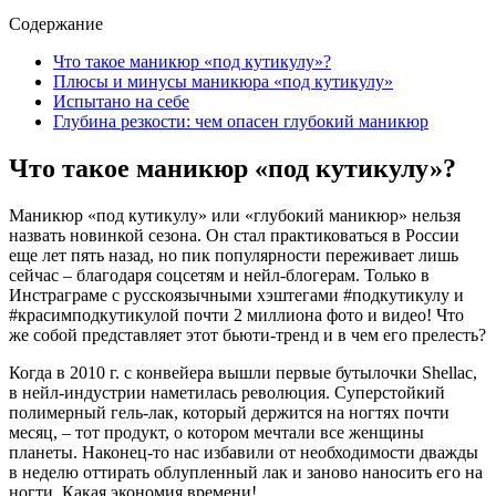
Содержание
Что такое маникюр «под кутикулу»?
Плюсы и минусы маникюра «под кутикулу»
Испытано на себе
Глубина резкости: чем опасен глубокий маникюр
Что такое маникюр «под кутикулу»?
Маникюр «под кутикулу» или «глубокий маникюр» нельзя
назвать новинкой сезона. Он стал практиковаться в России
еще лет пять назад, но пик популярности переживает лишь
сейчас – благодаря соцсетям и нейл-блогерам. Только в
Инстраграме с русскоязычными хэштегами #подкутикулу и
#красимподкутикулой почти 2 миллиона фото и видео! Что
же собой представляет этот бьюти-тренд и в чем его прелесть?
Когда в 2010 г. с конвейера вышли первые бутылочки Shellac,
в нейл-индустрии наметилась революция. Суперстойкий
полимерный гель-лак, который держится на ногтях почти
месяц, – тот продукт, о котором мечтали все женщины
планеты. Наконец-то нас избавили от необходимости дважды
в неделю оттирать облупленный лак и заново наносить его на
ногти. Какая экономия времени!