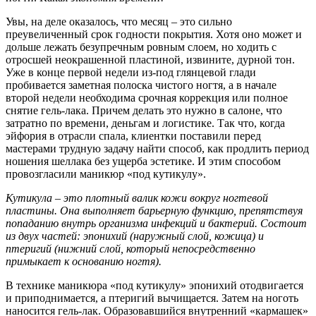
Увы, на деле оказалось, что месяц – это сильно
преувеличенный срок годности покрытия. Хотя оно может и
дольше лежать безупречным ровным слоем, но ходить с
отросшей неокрашенной пластиной, извините, дурной тон.
Уже в конце первой недели из-под глянцевой глади
пробивается заметная полоска чистого ногтя, а в начале
второй недели необходима срочная коррекция или полное
снятие гель-лака. Причем делать это нужно в салоне, что
затратно по времени, деньгам и логистике. Так что, когда
эйфория в отрасли спала, клиентки поставили перед
мастерами трудную задачу найти способ, как продлить период
ношения шеллака без ущерба эстетике. И этим способом
провозгласили маникюр «под кутикулу».
Кутикула – это плотный валик кожи вокруг ногтевой
пластины. Она выполняет барьерную функцию, препятствуя
попаданию внутрь организма инфекций и бактерий. Состоит
из двух частей: эпонихий (наружный слой, кожица) и
птеригий (нижний слой, который непосредственно
примыкает к основанию ногтя).
В технике маникюра «под кутикулу» эпонихий отодвигается
и приподнимается, а птеригий вычищается. Затем на ноготь
наносится гель-лак. Образовавшийся внутренний «кармашек»