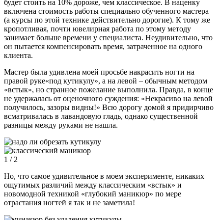
будет стоить на 10% дороже, чем классическое. В наценку
включена стоимость работы специально обученного мастера
(а курсы по этой технике действительно дорогие). К тому же
кропотливая, почти ювелирная работа по этому методу
занимает больше времени у специалиста. Неудивительно, что
он пытается компенсировать время, затраченное на одного
клиента.
Мастер была удивлена моей просьбе накрасить ногти на
правой руке«под кутикулу», а на левой – обычным методом
«встык», но странное пожелание выполнила. Правда, в конце
не удержалась от оценочного суждения: «Некрасиво на левой
получилось, зазоры видны!» Всю дорогу домой я придирчиво
всматривалась в лавандовую гладь, однако существенной
разницы между руками не нашла.
1
/ 2
Но, что самое удивительное в моем эксперименте, никаких
ощутимых различий между классическим «встык» и
новомодной техникой «глубокий маникюр» по мере
отрастания ногтей я так и не заметила!