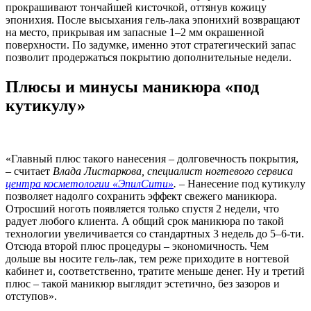
прокрашивают тончайшей кисточкой, оттянув кожицу
эпонихия. После высыхания гель-лака эпонихий возвращают
на место, прикрывая им запасные 1–2 мм окрашенной
поверхности. По задумке, именно этот стратегический запас
позволит продержаться покрытию дополнительные недели.
Плюсы и минусы маникюра «под
кутикулу»
«Главный плюс такого нанесения – долговечность покрытия,
– считает
Влада Листаркова, специалист ногтевого сервиса
центра косметологии «ЭпилСити»
.
–
Нанесение под кутикулу
позволяет надолго сохранить эффект свежего маникюра.
Отросший ноготь появляется только спустя 2 недели, что
радует любого клиента. А общий срок маникюра по такой
технологии увеличивается со стандартных 3 недель до 5–6-ти.
Отсюда второй плюс процедуры – экономичность. Чем
дольше вы носите гель-лак, тем реже приходите в ногтевой
кабинет и, соответственно, тратите меньше денег. Ну и третий
плюс – такой маникюр выглядит эстетично, без зазоров и
отступов».