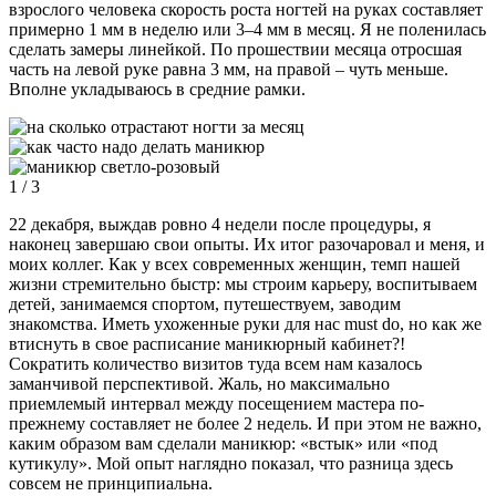
взрослого человека скорость роста ногтей на руках составляет
примерно 1 мм в неделю или 3–4 мм в месяц. Я не поленилась
сделать замеры линейкой. По прошествии месяца отросшая
часть на левой руке равна 3 мм, на правой – чуть меньше.
Вполне укладываюсь в средние рамки.
1
/ 3
22 декабря, выждав ровно 4 недели после процедуры, я
наконец завершаю свои опыты. Их итог разочаровал и меня, и
моих коллег. Как у всех современных женщин, темп нашей
жизни стремительно быстр: мы строим карьеру, воспитываем
детей, занимаемся спортом, путешествуем, заводим
знакомства. Иметь ухоженные руки для нас must do, но как же
втиснуть в свое расписание маникюрный кабинет?!
Сократить количество визитов туда всем нам казалось
заманчивой перспективой. Жаль, но максимально
приемлемый интервал между посещением мастера по-
прежнему составляет не более 2 недель. И при этом не важно,
каким образом вам сделали маникюр: «встык» или «под
кутикулу». Мой опыт наглядно показал, что разница здесь
совсем не принципиальна.