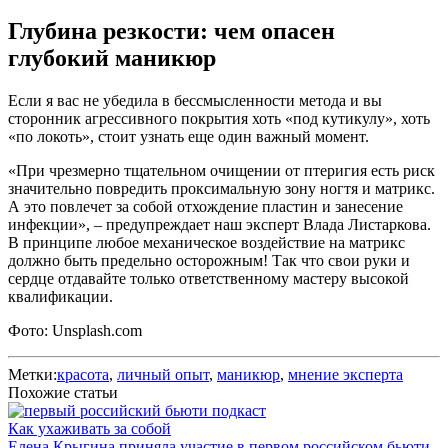
Глубина резкости: чем опасен
глубокий маникюр
Если я вас не убедила в бессмысленности метода и вы
сторонник агрессивного покрытия хоть «под кутикулу», хоть
«по локоть», стоит узнать еще один важный момент.
«При чрезмерно тщательном очищении от птеригия есть риск
значительно повредить проксимальную зону ногтя и матрикс.
А это повлечет за собой отхождение пластин и занесение
инфекции», – предупреждает наш эксперт Влада Листаркова.
В принципе любое механическое воздействие на матрикс
должно быть предельно осторожным! Так что свои руки и
сердце отдавайте только ответственному мастеру высокой
квалификации.
Фото: Unsplash.com
Метки:
красота
,
личный опыт
,
маникюр
,
мнение эксперта
Похожие статьи
Как ухаживать за собой
Елена Крыгина приняла участие в первом российском бьюти-