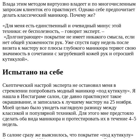
Влада этим методом виртуозно владеет и по многочисленным
запросам клиенток его практикует. Однако себе предпочитает
делать классический маникюр. Почему же?
«Для меня есть единственный и очевидный минус этой
техники: ее бесполезность, – говорит эксперт. –
«Долгоиграющее» покрытие не имеет никакого смысла, если
нет общей ухоженности рук. Уже спустя пару недель после
визита к мастеру все плюсы глубокого маникюра теряют свою
значимость в сочетании с загрубевшей кожей рук и отросшей
кутикулой».
Испытано на себе
Скептический настрой эксперта не остановил меня в
стремлении попробовать модный маникюр «под кутикулу». Я
нашла в Инстаграме салон, где давно практикуют такое
окрашивание, и записалась к лучшему мастеру на 25 ноября.
Моей целью было увидеть наглядную разницу между
классикой и популярной техникой. Для этого мне предстояло
сделать оба вида маникюра и протестировать их в течение 4–5
недель.
В салоне сразу же выяснилось, что покрытие «под кутикулу»