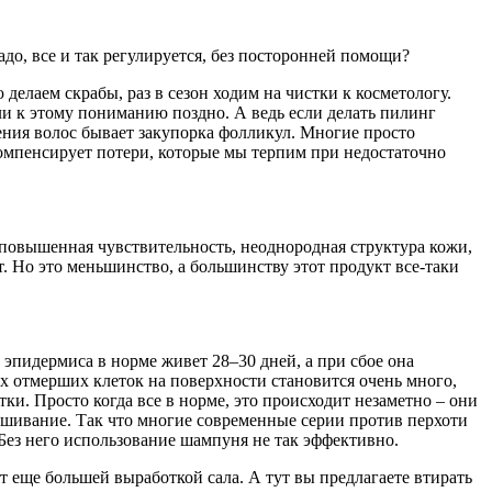
до, все и так регулируется, без посторонней помощи?
делаем скрабы, раз в сезон ходим на чистки к косметологу.
и к этому пониманию поздно. А ведь если делать пилинг
ния волос бывает закупорка фолликул. Многие просто
компенсирует потери, которые мы терпим при недостаточно
(повышенная чувствительность, неоднородная структура кожи,
ет. Но это меньшинство, а большинству этот продукт все-таки
эпидермиса в норме живет 28–30 дней, а при сбое она
их отмерших клеток на поверхности становится очень много,
ки. Просто когда все в норме, это происходит незаметно – они
ушивание. Так что многие современные серии против перхоти
Без него использование шампуня не так эффективно.
т еще большей выработкой сала. А тут вы предлагаете втирать