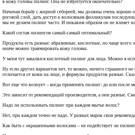
в кожу головы пилинг. Она не взбунтуется окончательно?
Начиная борьбу с жирной себореей, мы должны очень хорошо о
роговой слой, дать доступ к волосяным фолликулам последующ
мы не делаем пилинг часто. И никаким образом он не влияет н
Какой состав пилингов самый-самый оптимальный?
Продукты есть разные: абразивные, кислотные, но чаще всего 
иначе можно травмировать кожу головы.
У меня тут завалялся кислотный пилинг для лица. Можно я ис
Ну если других вариантов нет, то можно, ничего страшного не 
отличается от кожи на лице, и формулы продуктов разные. Ск
Вот еще что волнует – когда применять пилинг: до или после 
Это зависит от рекомендаций производителя, а они разные. Смо
Надо ли использовать пилинг при каждом мытье волос?
Нет, при каждом точно не надо. У разных марок свои рекомендац
Как быть с окрашенными волосами – не подействует ли пилинг