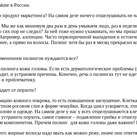
akme в России.
о продукт маркетинга? На самом деле ничего отшелушивать не на
. Мы же как минимум два раза в день умываем лицо, раз в неделю 
 сих пор не следил? За ней тоже нужно ухаживать, но мы пришл
Например, алопеции. Часто первопричиной выпадения и истонче
ее, а прямо на волосы. Пилинг хотя бы раз в месяц прекрасно 
рименением пилингов нуждаются все?
 пилинга кожи головы. Если есть дерматологические проблемы 
ходит, и устраняем причины. Конечно, речь о пилингах тут не ид
 и проблематику.
дает от перхоти?
рацию кожного покрова, то есть повышенное шелушение. Клетка 
стном роговом слое в форме чешуйки. Когда цикл ускоряется, эт
лове и одежде. На самом деле у нас у всех отшелушиваются клет
устранить перхоть, самое главное – подавление грибка и отшел
ым компонентом. Причем пилинг для кожи головы даже важнее! 
что жирные волосы надо мыть как можно реже, иначе они ответя