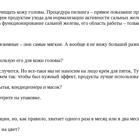
чищать кожу головы. Процедура пилинга – прямое показание при
им продуктам ухода для нормализации активности сальных желез
а функционирование сальной железы, его область работы – толь
энзимные – они самые мягкие. А вообще я не вижу большой разн
пользую его для кожи головы?
случится. Но все-таки мы не наносим на лицо крем для пяток. Ту
ажем так: чтобы был нужный эффект, продукты лучше использова
мытья, кондиционера и масок?
трите на упаковке.
ии, но, как правило, хватает одного раза в месяц или в два мес
 на цвет?