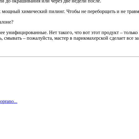
ели до окрашивания или через две недели после.
как мощный химический пилинг. Чтобы не переборщить и не трав
алоне?
лее унифицированные. Нет такого, что вот этот продукт – только
, смывать – пожалуйста, мастер в парикмахерской сделает все за
prano...