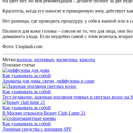
На цвет нет, но моя рекомендация – делайте пилинг за две нед
Краситель, когда его наносят в прикорневую зону, действует 
Нет разницы, где проводить процедуру, у себя в ванной или в с
Пилинги для кожи головы – совсем не то, что для лица, они бо
домашнего ухода. Если неудобно самой с этим возиться, втирать
Фото: Unsplash.com
Метки:
волосы
,
интервью
,
косметика
,
красота
Похожие статьи
Как ухаживать за собой
Ароматы для дома: свечи, диффузоры и саше
Как ухаживать за собой
Тест редакции: лазерная эпиляция темных и светлых волос на So
Как ухаживать за собой
В Москве открылся Beauty Club Lume 21
Как ухаживать за собой
Дневные средства с хорошим SPF