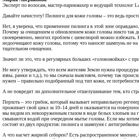
Эксперт по волосам, мастер-парикмахер и ведущий технолог L
Давайте начистоту! Пилинги для кожи головы – это ведь прост
Нет, я уверена, что применение пилинга в этой зоне оправдано
Почему за очищением и обновлением кожи головы никто так до
своевременно, многих проблем с шевелюрой можно избежать. 
недоочищают кожу головы, потому что наносят шампунь не на н
тщательном очищении.
Значит ли это, что в регулярных больших «головомойках» с п
Не могу утверждать, что всем жителям Земли нужна процедура
язвы, ранки и т.д.), то мы сначала выясняем, почему так проис
нужен – правильно подобранный под тип кожи, ее потребности
А не повредит ли дополнительное отшелушивание тем, кто стра
Перхоть – это грибок, который вызывает неправильную регене
проживает свой цикл за 10–14 дней и оказывается на поверхно
мы видим их невооруженным глазом в виде белых хлопьев на го
смываются водой при очередном мытье головы. Если мы хотим 
состоят из двух продуктов: пилинга и шампуня с антигрибков
А что насчет жирной себореи? Есть распространенное мнение, 