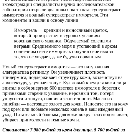
экоэкстракции специалисты научно-исследовательской
лаборатории открыли два новых экстракта: суперэкстракт
иммортеля и водный суперэкстракт иммортеля. Эти
компоненты и вошли в основу линии.
Иммортель — крепкий и выносливый цветок,
который произрастает в суровых условиях
корсиканского маквиса. Обдуваемый солеными
ветрами Средиземного моря и утопающий в ярком
солнечном свете иммортель получил свое имя за
то, что не увядает, даже будучи сорванным.
Новый суперэкстракт иммортеля — это натуральная
альтернатива ретинолу. Он увеличивает плотность
эпидермиса, поддерживает структуру кожи, воздействуя на
архитектуру, улучшает тонус. Культовый крем для кожи лица
впитал в себя энергию 600 цветков иммортеля и борется с
признаками старения: увядание, неровный тон, потеря
упругости и тонуса, сияния и эластичности. Масло из
линейки — настоящее золото для кожи. Наносите его на кожу
под крем или добавьте несколько капель в ваш ежедневный
уход. Питательный бальзам для кожи вокруг глаз подтягивает,
убирает припухлости и темные круги.
Стоимость: 7 980 рублей за крем для лица, 5 700 рублей за