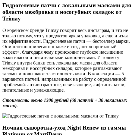
Гидрогелевые патчи с локальными масками для
области межбровья и носогубных складок от
Trimay
О корейском бренде Trimay говорит весь инстаграм, и это не
только потому, что у продуктов яркая упаковка, а еще и из-за
их эффективности. Гидрогелевые патчи — бестселлер марки.
Они плотно прилегают к коже и создают «парниковый
эффект», благодаря чему происходит глубокое насыщение
кожи влагой и питательными компонентами. И только у
Trimay внутри банки есть локальные маски для области
межбровья и носогубных складок, которые разглаживают
заломы и повышают эластичность кожи. В коллекции — 5
вариантов патчей, направленных на работу с определенной
проблемой: антивозрастные, осветляющие, лифтинг-патчи,
питательные и увлажняющие.
Стоимость: около 1300 рублей (60 патчей + 30 локальных
масок).
Ночная сыворотка-уход Night Renew из гаммы
Platinum от MartiDerm