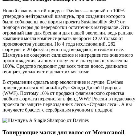
Новый флагманский продукт Davines — первый на 100%
углеродно-нейтральный шампунь, при создании которого
были соблюдены все нормы проекта Sustainability 360°: от
подбора сырья до переработки остаточных материалов. Это
огромный шаг для бренда и для нашей экологии, ведь раньше
компания могла компенсировать выбросы СО2 только от
производства упаковки. Но 4 года исследований, 262
формулы и 20 фокус-групп подтверждают, возможно все.
Шампунь не содержит силиконов и ингредиентов животного
происхождения, а аромат получен из натуральных масел на
100%. Средство подходит для всех типов волос, деликатно
очищает, увлажняет и делает их мягкими.
В стремлении сделать мир экологичнее и лучше, Davines
присоединился к «Пана-Клубу» Фонда Дикой Природы
(WWF). Поэтому 10% от продажи флагманского средства
любого формата перечислят в фонд WWF России в поддержку
проекта по защите первозданных лесов «Стражи леса». А вы
получаете браслет с серебряным кулоном в подарок!
Тонирующие маски для волос от Moroccanoil