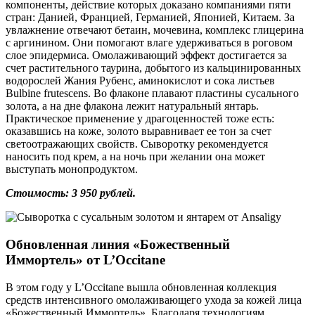
компоненты, действие которых доказано компаниями пяти
стран: Данией, Францией, Германией, Японией, Китаем. За
увлажнение отвечают бетаин, мочевина, комплекс глицерина
с аргинином. Они помогают влаге удерживаться в роговом
слое эпидермиса. Омолаживающий эффект достигается за
счет растительного таурина, добытого из кальцинированных
водорослей Жания Рубенс, аминокислот и сока листьев
Bulbine frutescens. Во флаконе плавают пластины сусального
золота, а на дне флакона лежит натуральный янтарь.
Практическое применение у драгоценностей тоже есть:
оказавшись на коже, золото выравнивает ее тон за счет
светоотражающих свойств. Сыворотку рекомендуется
наносить под крем, а на ночь при желании она может
выступать монопродуктом.
Стоимость: 3 950 рублей.
Обновленная линия «Божественный
Иммортель» от L’Occitane
В этом году у L’Occitane вышла обновленная коллекция
средств интенсивного омолаживающего ухода за кожей лица
«Божественный Иммортель». Благодаря технологиям