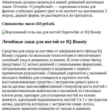
обязательно должна оказаться в вашей домашней коллекции
лаков. Оттенок «Супербелый» — идеальная основа для
френча: стабильно держит цвет и не желтеет на протяжении 3
недель, держит форму, не растекается и не трескается.
Стоимость: около 450 рублей.
Лечебные лаки для ногтей от IQ Beauty
Средства для ухода за ногтями от американского бренда IQ
Beauty созданы по японским технологиям и обеспечивают
салонный уход в домашних условиях. В этом сезоне бренд
представил 12 легких решений с уникальными формулами,
натуральными активаторами и видимыми с первого
применения результатами. Глянцевый укрепитель с вытяжкой
молодого бамбука для слоящихся и хрупких ногтей,
восстанавливающее средство с экстрактом дикого риса и
масла арганы, высокоэффективный стимулятор роста ногтей с
мультивитаминным комплексом и вытяжкой из стволовых
клеток розы, препарат для утолщения ногтей на основе
жемчуга, идеальный выравниватель ногтей 5 в 1 с экстрактом
шелка, удалитель кутикулы с экстрактом семян лотоса,
зеркальное защитное покрытие от сколов и царапин.