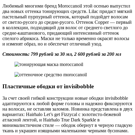
Любимый многими бренд Moroccanoil этой осенью выпустил
два новых оттенка тонирующих средств. Lilac придаст мягкий
пастельный пурпурный оттенок, который подойдет волосам
от светло-русого до средне-русого. Оттенок Copper — первый
в коллекции, подходящий для волос от среднего светлого до
средне-каштанового, придающий интенсивный оттенок
спелого абрикоса. Маски не только временно окрасят волосы
и изменят образ, но и обеспечат отличный уход.
Стоимость: 799 рублей за 30 мл, 2 600 рублей за 200 мл
Пластичные ободки от invisibobble
За счет своей гибкой конструкции новые ободки invisibobble
адаптируются к любой форме головы и надежно фиксируются
на волосах, не оставляя заломов. Новинка представлена в двух
вариантах: Hairhalo Let’s get Fizzycal с золотисто-бежевой
атласной лентой, и Hairhalo True Dark Sparkle в
минималистичном стиле — ободок обернут в черную гладкую
ткань и украшен изящными маленькими черными бусинами.