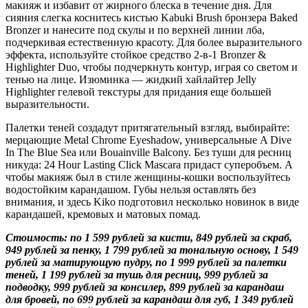
макияж и избавит от жирного блеска в течение дня. Для
сияния слегка коснитесь кистью Kabuki Brush бронзера Baked
Bronzer и нанесите под скулы и по верхней линии лба,
подчеркивая естественную красоту. Для более выразительного
эффекта, используйте стойкое средство 2-в-1 Bronzer &
Highlighter Duo, чтобы подчеркнуть контур, играя со светом и
тенью на лице. Изюминка — жидкий хайлайтер Jelly
Highlighter гелевой текстуры для придания еще большей
выразительности.
Палетки теней создадут притягательный взгляд, выбирайте:
мерцающие Metal Chrome Eyeshadow, универсальные A Dive
In The Blue Sea или Bouainville Balcony. Без туши для ресниц
никуда: 24 Hour Lasting Click Mascara придаст суперобъем. А
чтобы макияж был в стиле женщины-кошки воспользуйтесь
водостойким карандашом. Губы нельзя оставлять без
внимания, и здесь Kiko подготовил несколько новинок в виде
карандашей, кремовых и матовых помад.
Стоимость: по 1 599 рублей за кисти, 849 рублей за скраб,
949 рублей за пенку, 1 799 рублей за тональную основу, 1 549
рублей за матирующую пудру, по 1 999 рублей за палетки
теней, 1 199 рублей за тушь для ресниц, 999 рублей за
подводку, 999 рублей за консилер, 899 рублей за карандаш
для бровей, по 699 рублей за карандаш для губ, 1 349 рублей