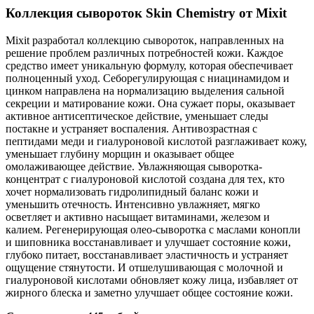
Коллекция сывороток Skin Chemistry от Mixit
Mixit разработал коллекцию сывороток, направленных на
решение проблем различных потребностей кожи. Каждое
средство имеет уникальную формулу, которая обеспечивает
полноценный уход. Себорегулирующая с ниацинамидом и
цинком направлена на нормализацию выделения сальной
секреции и матирование кожи. Она сужает поры, оказывает
активное антисептическое действие, уменьшает следы
постакне и устраняет воспаления. Антивозрастная с
пептидами меди и гиалуроновой кислотой разглаживает кожу,
уменьшает глубину морщин и оказывает общее
омолаживающее действие. Увлажняющая сыворотка-
концентрат с гиалуроновой кислотой создана для тех, кто
хочет нормализовать гидролипидный баланс кожи и
уменьшить отечность. Интенсивно увлажняет, мягко
осветляет и активно насыщает витаминами, железом и
калием. Регенерирующая олео-сыворотка с маслами конопли
и шиповника восстанавливает и улучшает состояние кожи,
глубоко питает, восстанавливает эластичность и устраняет
ощущение стянутости. И отшелушивающая с молочной и
гиалуроновой кислотами обновляет кожу лица, избавляет от
жирного блеска и заметно улучшает общее состояние кожи.