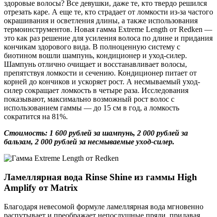
здоровые волосы? Все девушки, даже те, кто твердо решился
отрезать каре. А еще те, кто страдает от ломкости из-за частого
окрашивания и осветления длины, а также использования
термоинструментов. Новая гамма Extreme Length от Redken —
это как раз решение для усиления волоса по длине и придания
кончикам здорового вида. В полноценную систему с
биотином вошли шампунь, кондиционер и уход-силер.
Шампунь отлично очищает и восстанавливает волосы,
препятствуя ломкости и сечению. Кондиционер питает от
корней до кончиков и ускоряет рост. А несмываемый уход-
силер сокращает ломкость в четыре раза. Исследования
показывают, максимально возможный рост волос с
использованием гаммы — до 15 см в год, а ломкость
сократится на 81%.
Стоимость: 1 600 рублей за шампунь, 2 000 рублей за
бальзам, 2 000 рублей за несмываемые уход-силер.
Ламеллярная вода Rinse Shine из гаммы High
Amplify от Matrix
Благодаря невесомой формуле ламеллярная вода мгновенно
распутывает и преображает непослушные пряди, придавая