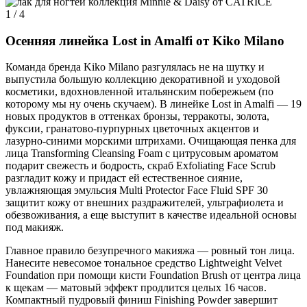
1
/ 4
Осенняя линейка Lost in Amalfi от Kiko Milano
Команда бренда Kiko Milano разгулялась не на шутку и
выпустила большую коллекцию декоративной и уходовой
косметики, вдохновленной итальянским побережьем (по
которому мы ну очень скучаем). В линейке Lost in Amalfi — 19
новых продуктов в оттенках бронзы, терракоты, золота,
фуксии, гранатово-пурпурных цветочных акцентов и
лазурно-синими морскими штрихами. Очищающая пенка для
лица Transforming Cleansing Foam с цитрусовым ароматом
подарит свежесть и бодрость, скраб Exfoliating Face Scrub
разгладит кожу и придаст ей естественное сияние,
увлажняющая эмульсия Multi Protector Face Fluid SPF 30
защитит кожу от внешних раздражителей, ультрафиолета и
обезвоживания, а еще выступит в качестве идеальной основы
под макияж.
Главное правило безупречного макияжа — ровный тон лица.
Нанесите невесомое тональное средство Lightweight Velvet
Foundation при помощи кисти Foundation Brush от центра лица
к щекам — матовый эффект продлится целых 16 часов.
Компактный пудровый финиш Finishing Powder завершит