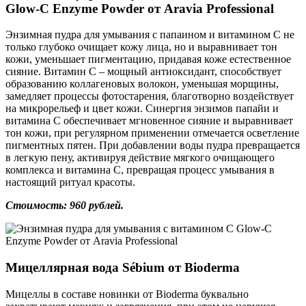
Glow-C Enzyme Powder от Aravia Professional
Энзимная пудра для умывания с папаином и витамином С не
только глубоко очищает кожу лица, но и выравнивает тон
кожи, уменьшает пигментацию, придавая коже естественное
сияние. Витамин С – мощный антиоксидант, способствует
образованию коллагеновых волокон, уменьшая морщины,
замедляет процессы фотостарения, благотворно воздействует
на микрорельеф и цвет кожи. Синергия энзимов папайи и
витамина С обеспечивает мгновенное сияние и выравнивает
тон кожи, при регулярном применении отмечается осветление
пигментных пятен. При добавлении воды пудра превращается
в легкую пену, активируя действие мягкого очищающего
комплекса и витамина С, превращая процесс умывания в
настоящий ритуал красоты.
Стоимость: 960 рублей.
Мицеллярная вода Sébium от Bioderma
Мицеллы в составе новинки от Bioderma буквально