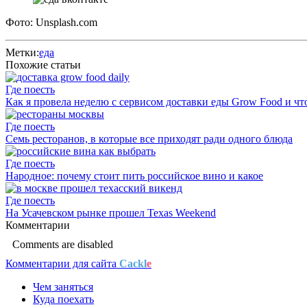
Фото: Unsplash.com
Метки:
еда
Похожие статьи
Где поесть
Как я провела неделю с сервисом доставки еды Grow Food и что
Где поесть
Семь ресторанов, в которые все приходят ради одного блюда
Где поесть
Народное: почему стоит пить российское вино и какое
Где поесть
На Усачевском рынке прошел Texas Weekend
Комментарии
Comments are disabled
Комментарии для сайта
Cackl
e
Чем заняться
Куда поехать